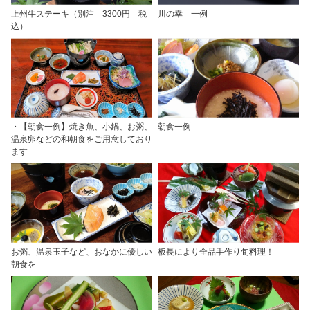
上州牛ステーキ（別注 3300円 税
川の幸 一例
込）
・【朝食一例】焼き魚、小鍋、お粥、
朝食一例
温泉卵などの和朝食をご用意しており
ます
お粥、温泉玉子など、おなかに優しい
板長により全品手作り旬料理！
朝食を