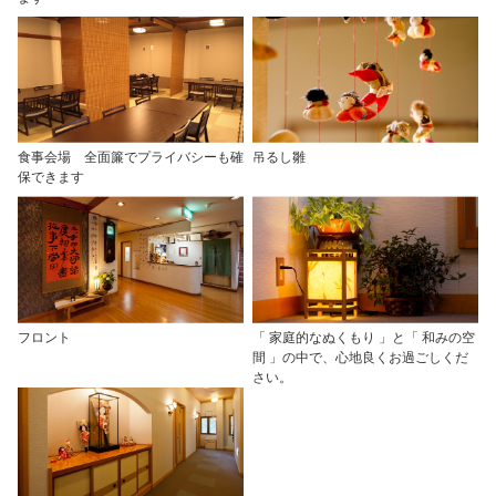
食事会場 全面簾でプライバシーも確
吊るし雛
保できます
フロント
「 家庭的なぬくもり 」と「 和みの空
間 」の中で、心地良くお過ごしくだ
さい。