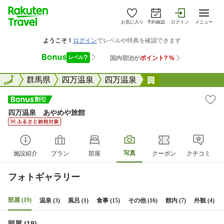
お気に入り
予約確認
ログイン
メニュー
全国
全国
群馬県
四万温泉
四万温泉
四万温泉 あやめ
四万温泉 あやめや旅館
写真
施設紹介
プラン
部屋
クーポン
クチコミ
フォトギャラリー
部屋 (19)
温泉 (3)
風呂 (1)
食事 (15)
その他 (16)
館内 (7)
外観 (4)
部屋 (19)