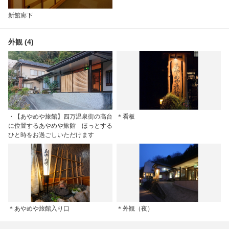
新館廊下
外観 (4)
・【あやめや旅館】四万温泉街の高台
＊看板
に位置するあやめや旅館 ほっとする
ひと時をお過ごしいただけます
＊あやめや旅館入り口
＊外観（夜）