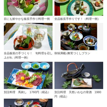
目にも鮮やかな板長手作り料理一例
全品板長手作りです！（料理一例）
全品板前の手づくり！ 旬料理を召し
秋味満載♪舞茸づくしプラン
上がれ（料理一例）
別注料理 馬刺し 1760円（税込）
別注料理 天然いわなの骨酒 1980
円（税込）