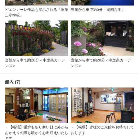
ビエンナーレ作品も展示される「旧第
当館から車で約5分「奥四万湖」
三小学校」
当館から車で約20分＜中之条ガーデ
当館から車で約20分＜中之条ガーデ
ンズ＞
ンズ＞
館内 (7)
・【帳場】暖炉もあり寒い日に外から
・【帳場】皆様のご来館をお待ちして
おかえりの際も暖かくお出迎えいたし
おります
ます