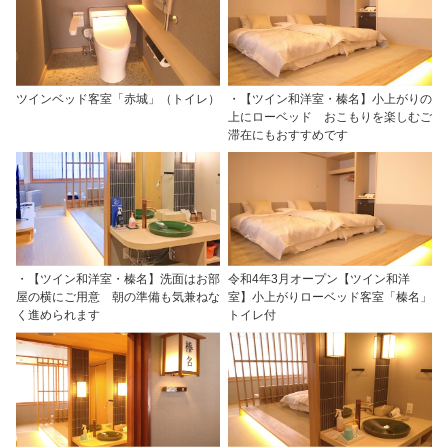
ツインベッド客室「赤城」（トイレ）
・【ツイン和洋室・榛名】小上がりの
上にローベッド おこもりを楽しむご
滞在にもおすすめです
・【ツイン和洋室・榛名】洗面はお部
令和4年3月オープン【ツイン和洋
屋の横にご用意 朝の準備も気兼ねな
室】小上がりローベッド客室「榛名」
く進められます
トイレ付