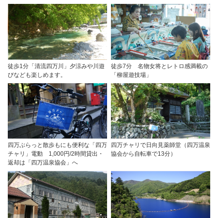
徒歩1分「清流四万川」夕涼みや川遊
徒歩7分 名物女将とレトロ感満載の
びなども楽しめます。
「柳屋遊技場」
四万ぶらっと散歩もにも便利な「四万
四万チャリで日向見薬師堂（四万温泉
チャリ」電動 1,000円/2時間貸出・
協会から自転車で13分）
返却は「四万温泉協会」へ