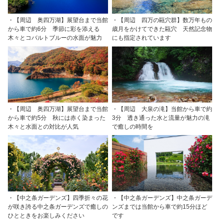
・【周辺 奥四万湖】展望台まで当館
・【周辺 四万の甌穴群】数万年もの
から車で約6分 季節に彩を添える
歳月をかけてできた甌穴 天然記念物
木々とコバルトブルーの水面が魅力
にも指定されています
・【周辺 奥四万湖】展望台まで当館
・【周辺 大泉の滝】当館から車で約
から車で約5分 秋には赤く染まった
3分 透き通った水と流量が魅力の滝
木々と水面との対比が人気
で癒しの時間を
・【中之条ガーデンズ】四季折々の花
・【中之条ガーデンズ】中之条ガーデ
が咲き誇る中之条ガーデンズで癒しの
ンズまでは当館から車で約15分ほど
ひとときをお楽しみください
です