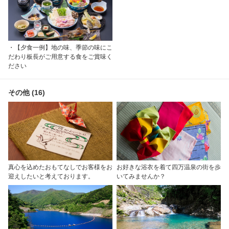
・【夕食一例】地の味、季節の味にこ
だわり板長がご用意する食をご賞味く
ださい
その他 (16)
真心を込めたおもてなしでお客様をお
お好きな浴衣を着て四万温泉の街を歩
迎えしたいと考えております。
いてみませんか？