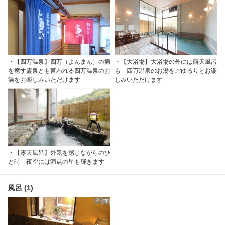
・【四万温泉】四万（よんまん）の病
・【大浴場】大浴場の外には露天風呂
を癒す霊泉とも言われる四万温泉のお
も 四万温泉のお湯をごゆるりとお楽
湯をお楽しみいただけます
しみいただけます
・【露天風呂】外気を感じながらのひ
と時 夜空には満点の星も輝きます
風呂 (1)