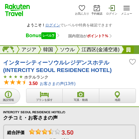
お気に入り
予約確認
ログイン
メニュー
海外
海外
アジア
韓国
ソウル
江西区(金浦空港)
イ
インターシティーソウルレジデンスホテル
(INTERCITY SEOUL RESIDENCE HOTEL)
ホテルランク
3.50
お客さまの声(
13
件)
施設情報
プランを探す
写真・動画
地図
INTERCITY SEOUL RESIDENCE HOTELの
クチコミ・お客さまの声
3.50
総合評価