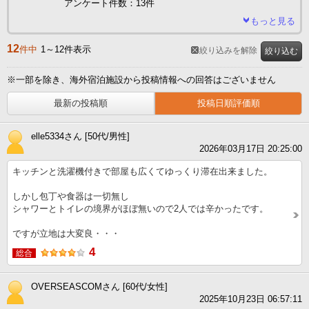
アンケート件数：13件
もっと見る
12
件中
1～12件表示
絞り込みを解除
絞り込む
※一部を除き、海外宿泊施設から投稿情報への回答はございません
最新の投稿順
投稿日順評価順
elle5334さん [50代/男性]
2026年03月17日 20:25:00
キッチンと洗濯機付きで部屋も広くてゆっくり滞在出来ました。
しかし包丁や食器は一切無し
シャワーとトイレの境界がほぼ無いので2人では辛かったです。
ですが立地は大変良・・・
4
総合
OVERSEASCOMさん [60代/女性]
2025年10月23日 06:57:11