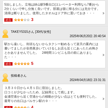
5泊しました。立地は鉢山駅9番出口(エレベーター利用なら7番)から
2分くらいで申し分無く良いです。部屋は寝に帰る分には充分です。
清掃は断りました。使用したタオルはドア外に置いておき・・・
3
総合
TAKEY5315さん [30代/女性]
2025年06月20日 20:40:54
駅から遠いし、街頭もないからタクシー勧めるって楽天の案内には
書いてましたが全然夜歩いていけるしお店も近くにあったため怖さ
とかありませんでした。 24時間コンビニも目の前にありまし
た・・・
5
総合
投稿者さん
2024年04月18日 23:31:31
３月３０日から４月１日に宿泊しました。
口コミが少なかったため、記録用として残します。
金浦空港から近く空港からの移動が少ない点はとても便利でした。
最寄りの出口はパルサン駅の９・・・
4
総合