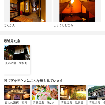
げんかん
しょくじどころ
最近見た宿
漁火の宿 大和丸
同じ宿を見た人はこんな宿も見ています
癒しの湯宿 龍河
雲見温泉 味のふ
雲見温泉 温泉民
雲見温泉 