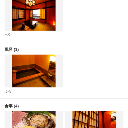
へや
風呂 (1)
ふろ
食事 (4)