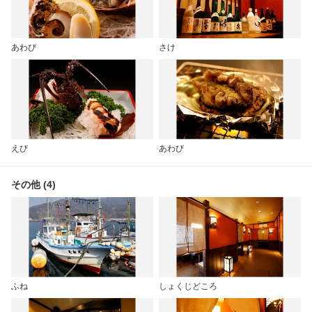
あわび
さけ
えび
あわび
その他 (4)
ふね
しょくじどころ