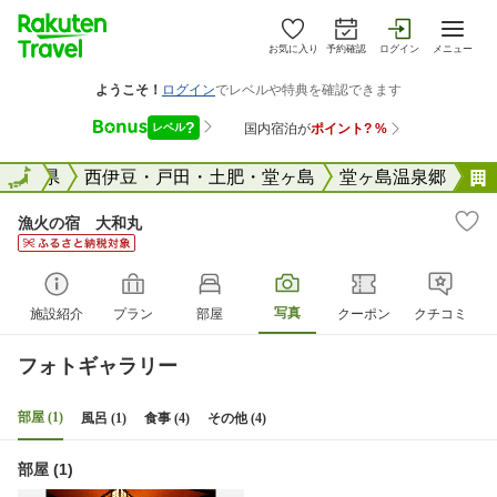
お気に入り
予約確認
ログイン
メニュー
国
静岡県
全国
西伊豆・戸田・土肥・堂ヶ島
堂ヶ島温泉郷
漁火の宿 大和丸
写真
施設紹介
プラン
部屋
クーポン
クチコミ
フォトギャラリー
部屋 (1)
風呂 (1)
食事 (4)
その他 (4)
部屋 (1)