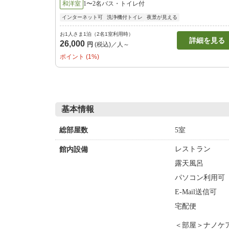
和洋室
1〜2名
バス・トイレ付
インターネット可
洗浄機付トイレ
夜景が見える
お1人さま1泊（2名1室利用時）
詳細を見る
26,000
円
(税込)／人～
ポイント (1%)
基本情報
5室
総部屋数
レストラン
館内設備
露天風呂
パソコン利用可
E-Mail送信可
宅配便
＜部屋＞ナノケ