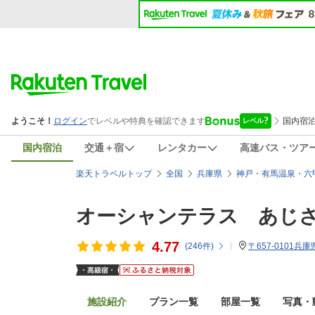
国内宿泊
交通＋宿
レンタカー
高速バス・ツア
楽天トラベルトップ
全国
兵庫県
神戸・有馬温泉・六
オーシャンテラス あじ
4.77
(
246
件)
〒657-0101兵
施設紹介
プラン一覧
部屋一覧
写真・動