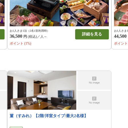
お1人さま1泊（2名1室利用時）
お1人さま
詳細を見る
36,500
44,500
円
(税込)／人～
ポイント (1%)
ポイント 
菫（すみれ）【2階/洋室タイプ/最大2名様】