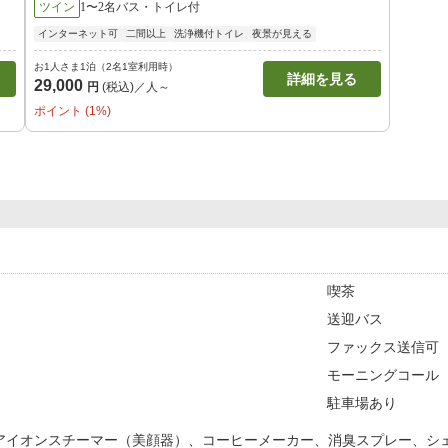
ツイン
1〜2名
バス・トイレ付
インターネット可
二間以上
洗浄機付トイレ
夜景が見える
お1人さま1泊（2名1室利用時）
詳細を見る
29,000
円
(税込)／人～
ポイント (1%)
喫茶
送迎バス
ファックス送信可
モーニングコール
駐車場あり
アイオンスチーマー（美顔器）、コーヒーメーカー、消臭スプレー、シ