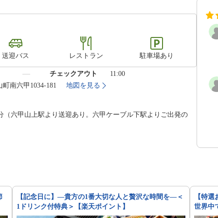
送迎バス
レストラン
駐車場あり
）
チェックアウト
11:00
町南六甲1034-181
地図を見る
0分（六甲山上駅より送迎あり。六甲ケーブル下駅よりご出発の
）
節
【記念日に】—貴方の1番大切な人と贅沢な時間を—＜
【特選
1ドリンク付特典＞【楽天ポイント】
世界中
ト】