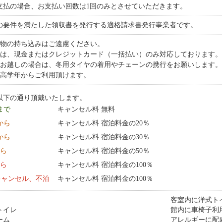
支払の場合、お支払い回数は1回のみとさせていただきます。
の要件を満たした領収書を発行する適格請求書発行事業者です。
食物の持ち込みはご遠慮ください。
法は、現金またはクレジットカード（一括払い）のみ対応しております
でお越しの場合は、冬用タイヤの着用やチェーンの携行をお願いします
生高学年からご利用頂けます。
以下の通り頂戴いたします。
 まで
キャンセル料 無料
0:00 から
キャンセル料 宿泊料金の20％
0:00 から
キャンセル料 宿泊料金の30％
から
キャンセル料 宿泊料金の50％
から
キャンセル料 宿泊料金の100％
キャンセル、不泊
キャンセル料 宿泊料金の100％
客室内に洋式ト
トイレ
館内に車椅子利
ーム
アレルギーに配