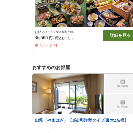
お1人さま1泊（2名1室利用時）
詳細を見る
36,500
円
(税込)／人～
ポイント (1%)
おすすめのお部屋
山萩（やまはぎ）【1階/和洋室タイプ/最大2名様】