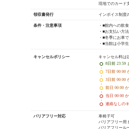
現地でのカード
インボイス制度
領収書発行
■館内への飲
条件・注意事項
■お支払い方
■冬季にお車
■当館は小学
キャンセル料は
キャンセルポリシー
8日前 23:59
7日前 0
3日前 0
前日 00:00 
当日 00:00 
連絡なしの
車椅子可
バリアフリー対応
バリアフリー用
バリアフリール