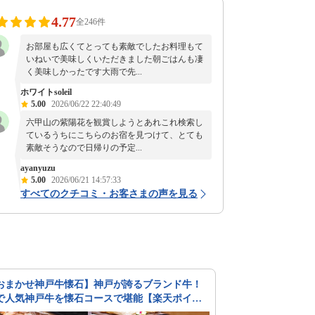
4.77
全246件
お部屋も広くてとっても素敵でしたお料理もて
いねいで美味しくいただきました朝ごはんも凄
く美味しかったです大雨で先...
ホワイトsoleil
5.00
2026/06/22 22:40:49
六甲山の紫陽花を観賞しようとあれこれ検索し
ているうちにこちらのお宿を見つけて、とても
素敵そうなので日帰りの予定...
ayanyuzu
5.00
2026/06/21 14:57:33
すべてのクチコミ・お客さまの声を見る
おまかせ神戸牛懐石】神戸が誇るブランド牛！
で人気神戸牛を懐石コースで堪能【楽天ポイン