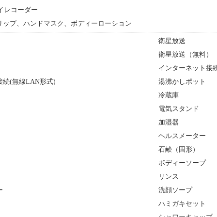
イレコーダー
リップ、ハンドマスク、ボディーローション
衛星放送
衛星放送（無料）
インターネット接続(
続(無線LAN形式)
湯沸かしポット
冷蔵庫
電気スタンド
加湿器
ヘルスメーター
石鹸（固形）
ボディーソープ
リンス
ー
洗顔ソープ
ハミガキセット