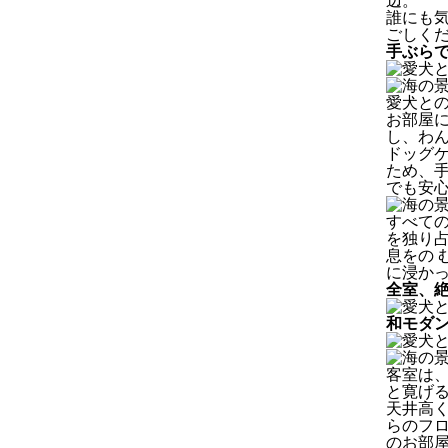
辺。
誰にも
ごしく
手ぶら
愛犬と
お部屋
し、わ
ドッグ
ため、
でも安
すべて
を独り
息をの 
に浸かっ
全室、
和モダ
客室は、
と寛げる
天井高
らのフロ
のお部