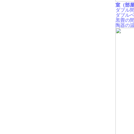
室（部
ダブル
間
ダブル
黒畳の
陶器の