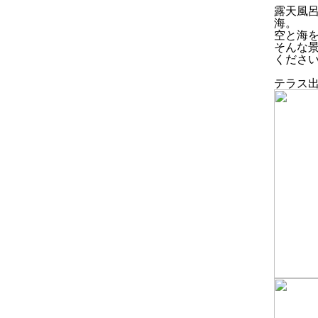
露天風
海。
空と海
そんな
くださ
テラス