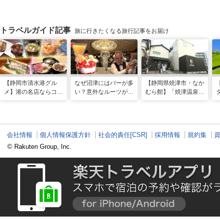
トラベルガイド記事
旅に行きたくなる旅行記事をお届け
【静岡市清水港グル
なぜ沼津にはバーが多
【静岡県焼津市・なか
メ】港の名店ならコ
い？意外なルーツがわ
むら館】「焼津温泉」
コ！マグロ食べ比べや
かる店へ【静岡県沼津
発祥の地で「浮遊体
激レア“サバの氷室盛
市・BAR FRANK／ね
験」 開発期間3年の温
り”港周辺の店5選
こと白鳥】
泉商品で手がすべすべ
会社情報
個人情報保護方針
社会的責任[CSR]
採用情報
規約集
© Rakuten Group, Inc.