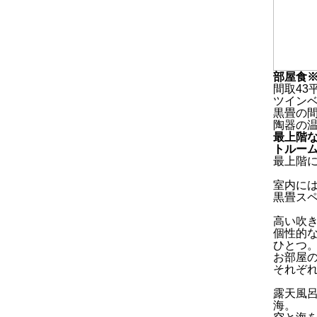
部屋食
間取43
ツイン
黒畳の
陶器の
最上階
トルー
最上階
室内に
黒畳ス
高い吹
個性的
ひとつ
お部屋
それぞ
露天風
海。