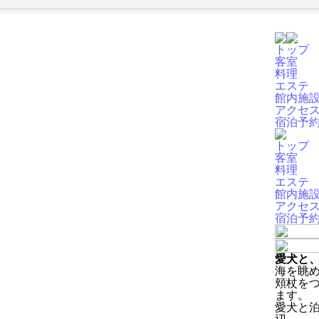
トップ
客室
料理
エステ
館内施
アクセ
宿泊予
トップ
客室
料理
エステ
館内施
アクセ
宿泊予
愛犬と
海を眺
頬杖を
ます。
愛犬と