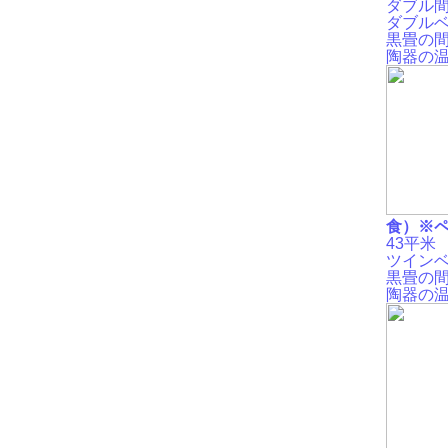
ダブル
間
ダブル
黒畳の
陶器の
食）※
43平米
ツイン
黒畳の
陶器の