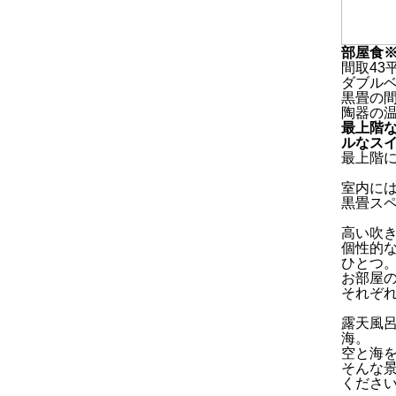
部屋食
間取43
ダブル
黒畳の
陶器の
最上階
ルなス
最上階
室内に
黒畳ス
高い吹
個性的
ひとつ
お部屋
それぞ
露天風
海。
空と海
そんな
くださ