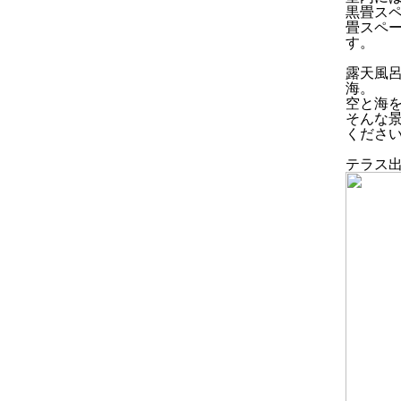
黒畳ス
畳スペ
す。
露天風
海。
空と海
そんな
くださ
テラス