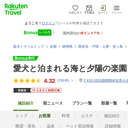
お気に入り
予約確認
ログイン
メニュー
楽天トラベルトップ
全国
静岡県
西伊豆・戸田・土肥・堂ヶ島
愛犬と泊まれる海と夕陽の楽園
4.32
(
791
件)
〒410-3301静岡県伊豆市小土
施設紹介
宿ニュース
プラン一覧
部屋一覧
トップ
お部屋
料理
エステ
施設紹介
眺望・景色
温泉
ペット宿泊情報
詳細情報