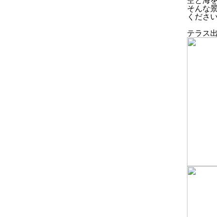
空と海
そんな
くださ
テラス