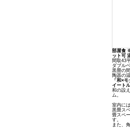
部屋食 
ット可
間取43
ダブル
黒畳の
陶器の
「和×モ
イート
和の設
ム。
室内に
黒畳ス
畳スペ
す。
また、