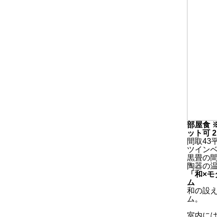
部屋食 
ット可
間取43
ツイン
黒畳の
陶器の
「和×
ム
和の設
ム。
室内に