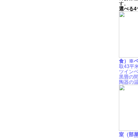
す。
選べる4
食）※
取43平
ツイン
黒畳の
陶器の
室（部