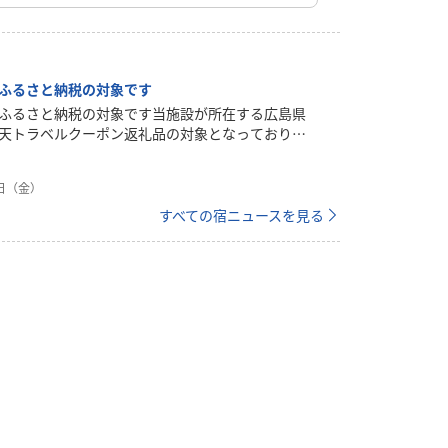
ふるさと納税の対象です
ふるさと納税の対象です当施設が所在する広島県
天トラベルクーポン返礼品の対象となっておりま
ベルのふるさと納税ページにて広島県三原市に寄
と、当施設の予約でもクーポンが使えるようにな
7日（金）
開始日や宿泊可能期間等をお確かめのうえ、ぜひ
い！＜楽天トラベルクーポン返礼品とは？＞宿泊
すべての宿ニュースを見る
ご利用いただけます。他のクーポンと併用でき
での宿泊に利用できる！予約完了後でもあとから
＜寄付からクーポン利用までの流れ＞１．クーポ
を選ぶ２．返礼品ページにて寄付をする３．寄付
ｙクーポンにクーポンが付与されます４．当施設
を使った予約を行う注意事項やその他詳細はこち
ご確認ください