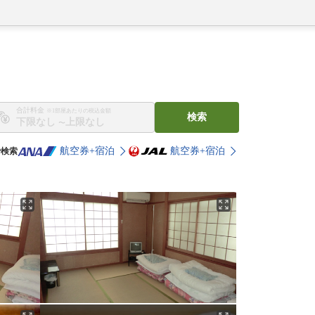
合計料金
※1部屋あたりの税込金額
検索
〜
航空券+宿泊
航空券+宿泊
で検索