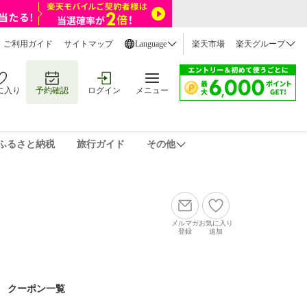
ご利用ガイド
サイトマップ
Language
楽天市場
楽天グループ
に入り
予約確認
ログイン
メニュー
ふるさと納税
旅行ガイド
その他
メルマガ
お気に入り
登録
追加
クーポン一覧