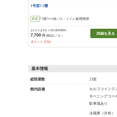
1号室7.5畳
和室
7.5畳/1〜4名
バス・トイレ無
禁煙
お1人さま1泊（1名1室利用時）
詳細を見る
7,700
円
(税込)／人～
ポイント (1%)
基本情報
23室
総部屋数
セルフコインラン
館内設備
モーニングコー
駐車場あり
冷蔵庫（共有）