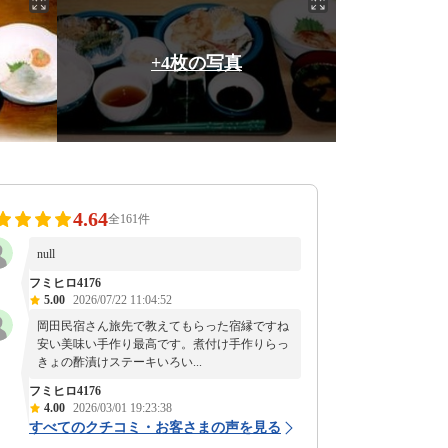
+4枚の写真
4.64
全161件
null
フミヒロ4176
5.00
2026/07/22 11:04:52
岡田民宿さん旅先で教えてもらった宿縁ですね
安い美味い手作り最高です。煮付け手作りらっ
きょの酢漬けステーキいろい...
フミヒロ4176
4.00
2026/03/01 19:23:38
すべてのクチコミ・お客さまの声を見る