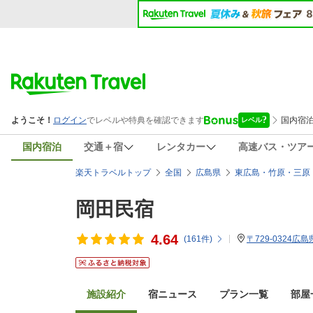
国内宿泊
交通＋宿
レンタカー
高速バス・ツア
楽天トラベルトップ
全国
広島県
東広島・竹原・三原
岡田民宿
4.64
(
161
件)
〒729-0324広島
施設紹介
宿ニュース
プラン一覧
部屋