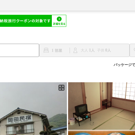
1
0
1
大人
子供
パッケージ