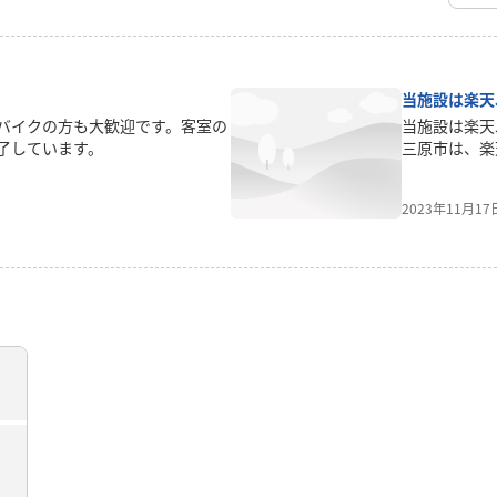
当施設は楽天
バイクの方も大歓迎です。客室の
当施設は楽天
了しています。
三原市は、楽
す。楽天トラ
付を申し込む
2023年11月1
ります。利用
ご利用くださ
予約の割引に
る！３年先ま
適用できる！
ン（返礼品）
翌日目途にｍ
で、クーポン
らのページを