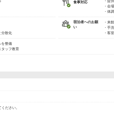
布
提
食事対応
会
体
宿泊者へのお願
来
い
手
と分散化
客
ルを整備
スタッフ教育
てください。