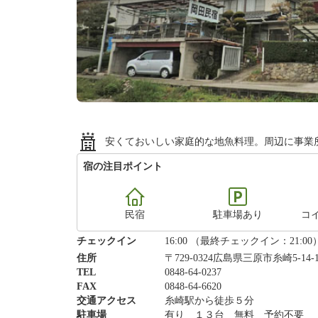
安くておいしい家庭的な地魚料理。周辺に事業
宿の注目ポイント
民宿
駐車場あり
コ
チェックイン
16:00 （最終チェックイン：21:00
住所
〒729-0324広島県三原市糸崎5-14-
TEL
0848-64-0237
FAX
0848-64-6620
交通アクセス
糸崎駅から徒歩５分
駐車場
有り １３台 無料 予約不要