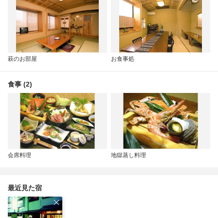
萩のお部屋
お食事処
食事 (2)
会席料理
地獄蒸し料理
最近見た宿