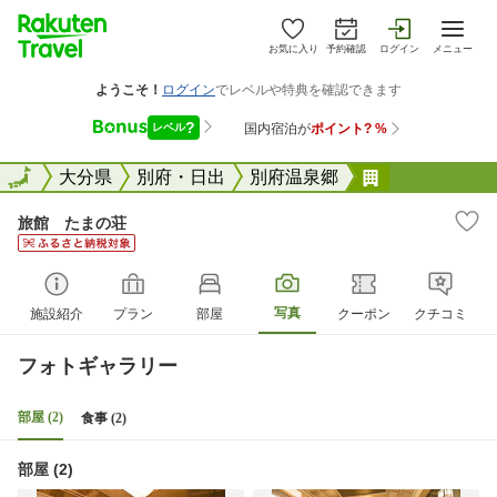
お気に入り
予約確認
ログイン
メニュー
全国
全国
大分県
別府・日出
別府温泉郷
旅館 たまの
旅館 たまの荘
写真
施設紹介
プラン
部屋
クーポン
クチコミ
フォトギャラリー
部屋 (2)
食事 (2)
部屋 (2)