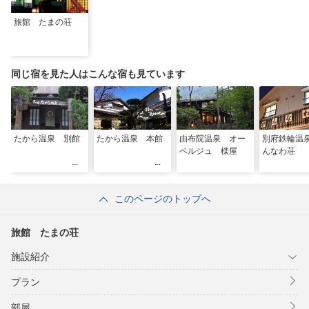
旅館 たまの荘
同じ宿を見た人はこんな宿も見ています
たから温泉 別館
たから温泉 本館
由布院温泉 オー
別府鉄輪温
ベルジュ 檪屋
んなわ荘
このページのトップへ
旅館 たまの荘
施設紹介
プラン
部屋