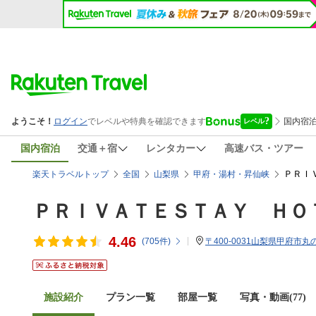
国内宿泊
交通＋宿
レンタカー
高速バス・ツアー
ＰＲＩ
楽天トラベルトップ
全国
山梨県
甲府・湯村・昇仙峡
ＰＲＩＶＡＴＥＳＴＡＹ ＨＯ
4.46
(
705
件)
〒400-0031山梨県甲府市丸の
施設紹介
プラン一覧
部屋一覧
写真・動画(77)