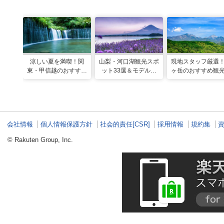
涼しい夏を満喫！関
山梨・河口湖観光スポ
現地スタッフ厳選
東・甲信越のおすすめ
ット33選＆モデルコ
ヶ岳のおすすめ観
避暑地14選
ース！絶景や温泉も
ポット18選
会社情報
個人情報保護方針
社会的責任[CSR]
採用情報
規約集
© Rakuten Group, Inc.