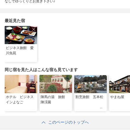
なしでゆっくりとお寛ぎ下さい♪
最近見た宿
ビジネス旅館 愛
川魚苑
同じ宿を見た人はこんな宿も見ています
ホテル ビジネス
陣馬の湯 旅館
割烹旅館 五本松
やまね屋
インよなご
陣渓園
このページのトップへ