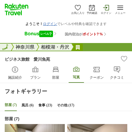
お気に入り
予約確認
ログイン
メニュー
全国
全国
神奈川県
相模湖・丹沢
ビジネス旅館 愛川魚
ビジネス旅館 愛川魚苑
写真
施設紹介
プラン
部屋
クーポン
クチコミ
フォトギャラリー
部屋 (7)
風呂 (6)
食事 (23)
その他 (17)
部屋 (7)