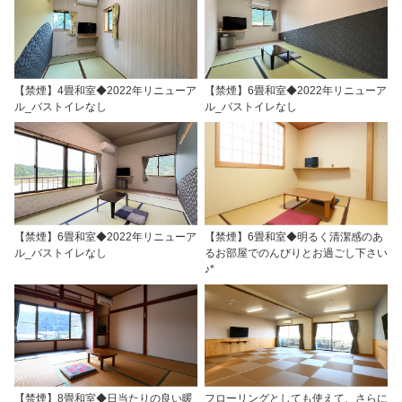
【禁煙】4畳和室◆2022年リニューア
【禁煙】6畳和室◆2022年リニューア
ル_バストイレなし
ル_バストイレなし
【禁煙】6畳和室◆2022年リニューア
【禁煙】6畳和室◆明るく清潔感のあ
ル_バストイレなし
るお部屋でのんびりとお過ごし下さい
♪*
【禁煙】8畳和室◆日当たりの良い暖
フローリングとしても使えて、さらに