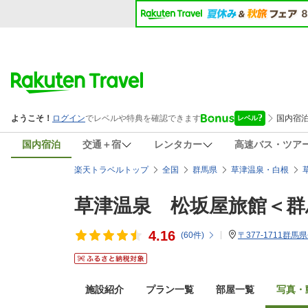
国内宿泊
交通＋宿
レンタカー
高速バス・ツア
楽天トラベルトップ
全国
群馬県
草津温泉・白根
草津温泉 松坂屋旅館＜群
4.16
(
60
件)
〒377-1711群馬
施設紹介
プラン一覧
部屋一覧
写真・動