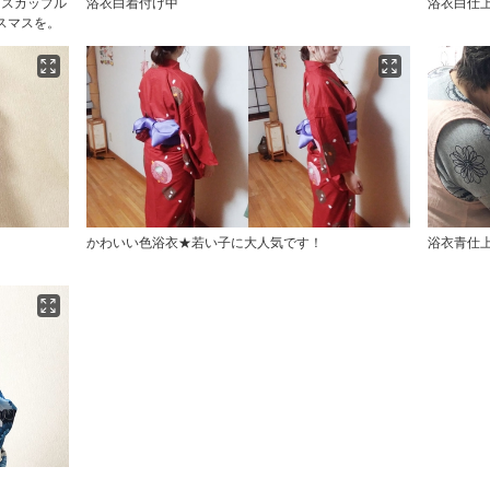
マスカップル
浴衣白着付け中
浴衣白仕
スマスを。
かわいい色浴衣★若い子に大人気です！
浴衣青仕