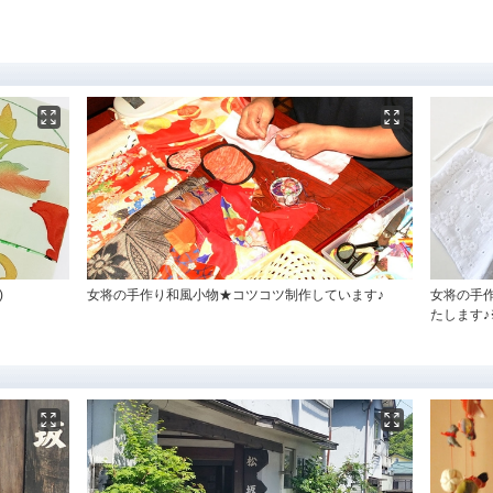
)
女将の手作り和風小物★コツコツ制作しています♪
女将の手
たします