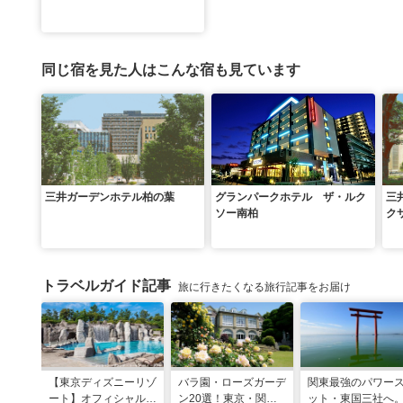
同じ宿を見た人はこんな宿も見ています
三井ガーデンホテル柏の葉
グランパークホテル ザ・ルク
三
ソー南柏
ク
トラベルガイド記事
旅に行きたくなる旅行記事をお届け
【東京ディズニーリゾ
バラ園・ローズガーデ
関東最強のパワー
ート】オフィシャル・
ン20選！東京・関東
ット・東国三社へ