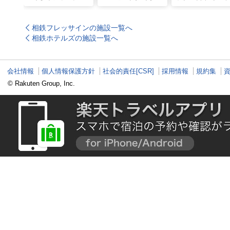
パートナーホテルのプ
の名所をご紹介
詣にも最適な、歴
ールや無料ラウンジで
ご利益の1日巡り旅
夏も暑さ知らずの旅を
相鉄フレッサインの施設一覧へ
相鉄ホテルズの施設一覧へ
会社情報
個人情報保護方針
社会的責任[CSR]
採用情報
規約集
© Rakuten Group, Inc.