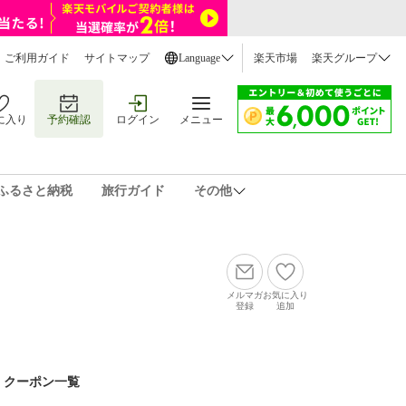
ご利用ガイド
サイトマップ
Language
楽天市場
楽天グループ
に入り
予約確認
ログイン
メニュー
ふるさと納税
旅行ガイド
その他
メルマガ
お気に入り
登録
追加
クーポン一覧