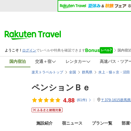
国内宿泊
交通＋宿
レンタカー
高速バス・ツア
楽天トラベルトップ
全国
群馬県
水上・猿ヶ京・沼田
ペンションＢｅ
4.88
(
61
件)
〒379-1615群
施設紹介
宿ニュース
プラン一覧
部屋