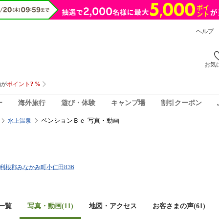
ヘルプ
お気
ー
海外旅行
遊び・体験
キャンプ場
割引クーポン
ペンションＢｅ 写真・動画
水上温泉
馬県利根郡みなかみ町小仁田836
一覧
写真・動画(11)
地図・アクセス
お客さまの声(
61
)