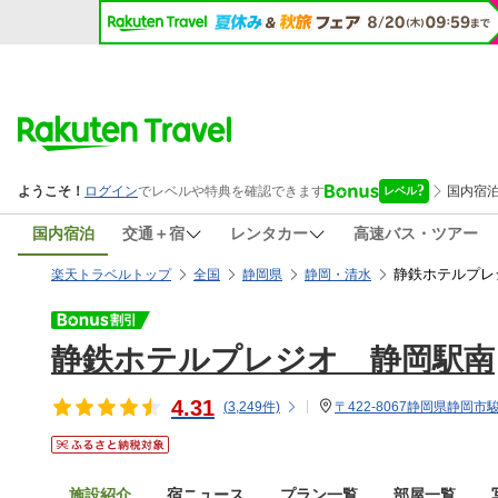
国内宿泊
交通＋宿
レンタカー
高速バス・ツアー
静鉄ホテルプレ
楽天トラベルトップ
全国
静岡県
静岡・清水
静鉄ホテルプレジオ 静岡駅南
4.31
(
3,249
件)
〒422-8067静岡県静岡市駿
施設紹介
宿ニュース
プラン一覧
部屋一覧