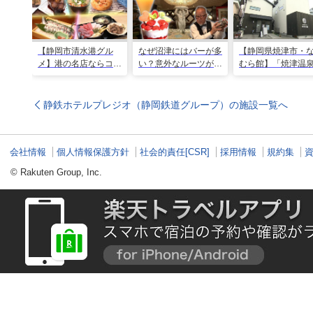
【静岡市清水港グル
なぜ沼津にはバーが多
【静岡県焼津市・
メ】港の名店ならコ
い？意外なルーツがわ
むら館】「焼津温
コ！マグロ食べ比べや
かる店へ【静岡県沼津
発祥の地で「浮遊
激レア“サバの氷室盛
市・BAR FRANK／ね
験」 開発期間3年
り”港周辺の店5選
こと白鳥】
泉商品で手がすべ
静鉄ホテルプレジオ（静岡鉄道グループ）の施設一覧へ
会社情報
個人情報保護方針
社会的責任[CSR]
採用情報
規約集
© Rakuten Group, Inc.