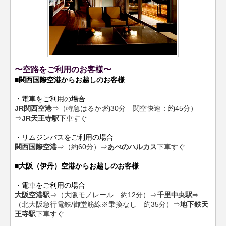
〜空路をご利用のお客様〜
■関西国際空港からお越しのお客様
・電車をご利用の場合
JR関西空港
⇒（特急はるか:約30分 関空快速：約45分）
⇒
JR天王寺駅
下車すぐ
・リムジンバスをご利用の場合
関西国際空港
⇒（約60分）⇒
あべのハルカス
下車すぐ
■大阪（伊丹）空港からお越しのお客様
・電車をご利用の場合
大阪空港駅
⇒（大阪モノレール 約12分）⇒
千里中央駅
⇒
（北大阪急行電鉄/御堂筋線※乗換なし 約35分）⇒
地下鉄天
王寺駅
下車すぐ