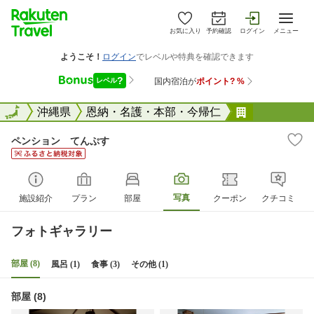
お気に入り
予約確認
ログイン
メニュー
全国
全国
沖縄県
恩納・名護・本部・今帰仁
ペンション
ペンション てんぷす
写真
施設紹介
プラン
部屋
クーポン
クチコミ
フォトギャラリー
部屋 (8)
風呂 (1)
食事 (3)
その他 (1)
部屋 (8)