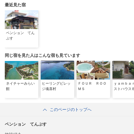
最近見た宿
ペンション てん
ぷす
同じ宿を見た人はこんな宿も見ています
ネイチャーみらい
ヒーリングビレッ
ＦＯＵＲ ＲＯＯ
ｙａｍｂａ
館
ジ魂喜村
ＭＳ
ストハウス
このページのトップへ
ペンション てんぷす