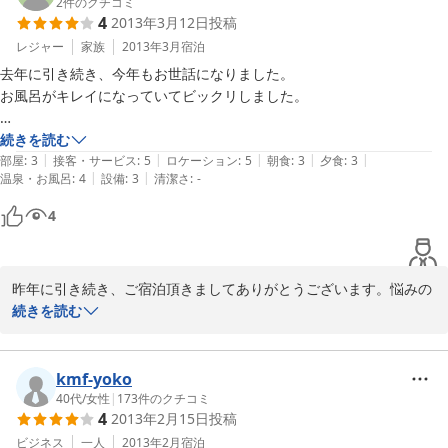
まだ温まっていない状態で、、逆に申し訳ありませんでした。

2
件のクチコミ
ました。

4
2013年3月12日
投稿
館内の清掃は若女将が、またお食事は女将がメインで担当してお
レジャー
家族
2013年3月
宿泊
子供達がはしゃいでしまい、ご迷惑をおかけしたところもあると思いま
り、二人ともお褒めの言葉に喜んでおります。

すが、神田荘のご主人と皆様の対応はとてもあたたかく、親切丁寧で本
去年に引き続き、今年もお世話になりました。

当に本当に感激しました。

お風呂がキレイになっていてビックリしました。

また、お召し上がり頂きましたお米は家族みんなで育てた自信作！
この値段でこのサービス、嬉しい限りです。

です(^.^)

建物内も大変清潔にされていて、神田荘の方達のお客さんに対する気持
続きを読む
|
|
|
|
|
雪道の運転は苦手ですが、来年もまたお世話になりたいと思います。
ちが感じ取れました。

部屋
:
3
接客・サービス
:
5
ロケーション
:
5
朝食
:
3
夕食
:
3
施設上の欠点でありますトイレですが、お子様もいらっしゃると伺
|
|
温泉・お風呂
:
4
設備
:
3
清潔さ
:
-
とてもリラックスして過ごす事が出来ました。

っておりましたので、なるべく近いお部屋をと思い、お部屋割りさ
4
せて頂きました。

一点気になる事があります。

お風呂の脱衣所のドアを開けると、廊下から丸見えになるのが気になり
マンガコーナーは、ゲームコーナーや卓球台などの設備が持てない
ます。

民宿で、なんとかお客様に滞在中の娯楽をと思い、ご用意させて頂
昨年に引き続き、ご宿泊頂きましてありがとうございます。悩みの
鍵が無く、貸切の札も無いので、着替え中に別のお客さんが開けないか
いております。個人的な趣味でもありますが。。

種でしたお風呂はリニューアルし、今シーズンは多くのお客様にご
続きを読む
ハラハラしてしまいました。
好評を頂いておりました。

ご夫婦、お子様の笑顔がとても印象的で、接しているこちらまでと
ても幸せな気分になりました。この度は本当にご利用頂きまして、
ただアンテナの不具合で、お部屋をご移動頂くことになり、大変ご
kmf-yoko
ありがとうございました。また、皆様のご利用をお待ちしておりま
迷惑をおかけ致しました。昨日アンテナの修繕を行い、無事に完了
40代
/
女性
|
173
件のクチコミ
4
2013年2月15日
投稿
しました。

ビジネス
一人
2013年2月
宿泊