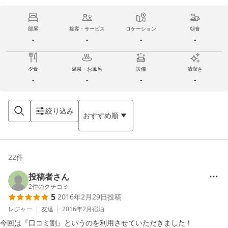
部屋
接客・サービス
ロケーション
朝食
-
-
-
-
夕食
温泉・お風呂
設備
清潔さ
-
-
-
-
絞り込み
おすすめ順
22
件
投稿者さん
2
件のクチコミ
5
2016年2月29日
投稿
レジャー
友達
2016年2月
宿泊
今回は『口コミ割』というのを利用させていただきました！
