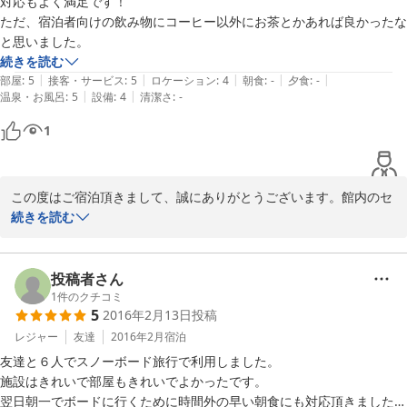
対応もよく満足です！

ただ、宿泊者向けの飲み物にコーヒー以外にお茶とかあれば良かったな
と思いました。
続きを読む
|
|
|
|
|
部屋
:
5
接客・サービス
:
5
ロケーション
:
4
朝食
:
-
夕食
:
-
|
|
温泉・お風呂
:
5
設備
:
4
清潔さ
:
-
1
この度はご宿泊頂きまして、誠にありがとうございます。館内のセ
ルフドリンクコーナーにつきまして、貴重なご意見ありがとうござ
続きを読む
います！これからは、日本茶や紅茶などコーヒー以外のラインナッ
プも充実させたいと思います！

今シーズンは間もなく営業終了ですが、また来シーズンのご利用を
投稿者さん
お待ちしております！ありがとうございました。
1
件のクチコミ
5
2016年2月13日
投稿
2018-03-11
レジャー
友達
2016年2月
宿泊
友達と６人でスノーボード旅行で利用しました。

施設はきれいで部屋もきれいでよかったです。

翌日朝一でボードに行くために時間外の早い朝食にも対応頂きました。