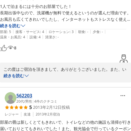
2014-01-05
ご指摘の脱衣所の件、申し訳ありませんでした。のれんを二重にす
1人で泊まるには十分のお部屋でした！

るなどの対策をしておりましたが、考えが甘かったです。。今朝家
長期出張中なので、洗濯機が無料で使えるというのが選んだ理由です。

族会議で、パーテーションを設置することとし、早速改修させて頂
お風呂も広くてきれいでしたし、インターネットもストレスなく使える
くこととしました。次回いらっしゃる際には、安心してご入浴頂け
ので、仕事がはかどりました。

続きを読む
るよう、女性の視点で対応させて頂きます！

|
|
|
|
|
部屋
:
5
接客・サービス
:
4
ロケーション
:
3
朝食
:
-
夕食
:
-
|
|
温泉・お風呂
:
4
設備
:
4
清潔さ
:
-
困ったのが、お部屋に鍵がないこと。

できることはすぐ改善し、より良い宿づくりをしてまいりますの
安全性に問題があるため、ちょっと不安材料ではありました。

8
で、来シーズンもお会いできますこと、楽しみにしております(^-
それと、隣のお部屋との壁が薄いのか、話し声が丸聞こえなのと、ガラ
^)/
ガラと引き戸るたびに響くのが難でした・・・

それと、洗面所のお湯が出ないので、顔を洗うのに手が凍りそうでし
2013-03-13
この度はご宿泊を頂きまして、ありがとうございました。また、い
た...

ろいろと難点があるにも関わらず、高いご評価を頂き、ありがとう
続きを読む
ございます。

リーズナブルなので、それはそれで仕方ないかと。

でも、宿の方の親切なところと、アットホームな雰囲気は好きですし、
「スポーツハウス」の名の通り、夏休みやスキーシーズンは合宿の
562203
必要最低限のものが揃ってるので、またこちらに出張があったら、利用
受け入れも行っているため、洗濯機は無料で貸し出しをしておりま
20代
/
男性
|
4
件のクチコミ
したいと思います。

5
2013年2月12日
投稿
す。また、お仕事で長期に滞在されるお客様には、wifiがあったほ
うがベターかと思い、昨年構築させていただきました。お風呂はオ
レジャー
友達
2013年2月
宿泊
ープン前に自らの手と目で、清掃とチェックを行っております！

部屋の畳は新しくとてもきれいで、トイレなどの他の施設も清掃が行き
届いておりとてもきれいでした！また、観光協会で行っているクーポン