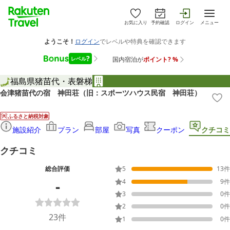
お気に入り
予約確認
ログイン
メニュー
福島県
猪苗代・表磐梯
会津猪苗代の宿 神田荘（旧：スポーツハウス民宿 神田荘）
ふるさと納税対象
施設紹介
プラン
部屋
写真
クーポン
クチコミ
クチコミ
総合評価
5
13
件
-
4
9
件
3
0
件
2
0
件
23
件
1
0
件