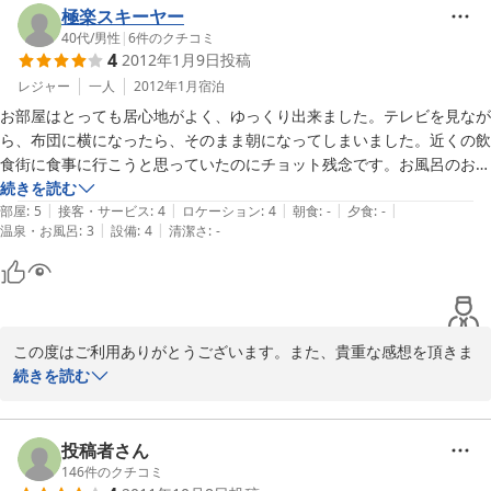
また、シャワー数や温度調整につきましては、他のお客様からも同
極楽スキーヤー
浴室の中にシャンプーメイク落とし等もありましたが、体を洗うタオル
様のご指摘を頂いておりますので、改装も含め、現在計画中です。

トイレは、乾燥室の隣にもございますが、2階にはないため、ご不
40代
/
男性
|
6
件のクチコミ
もありました。

4
2012年1月9日
投稿
便をおかけしました。

私はお風呂のセットを持っているので使用はしませんでしたが、使用し
②客室の鍵について

レジャー
一人
2012年1月
宿泊
ていいのか・・その際は衛生的にどうかと思いました。

和室の作りのため、改装したお部屋から鍵を設置しておりますが、
お風呂につきましては、通常自動で温度調節するため、ツマミを外
掃除セットも浴室の中にあり、自宅じゃないので外に置いた方がいいの
お部屋はとっても居心地がよく、ゆっくり出来ました。テレビを見なが
すべてのお部屋を改装するまでには至っておりません。通常、貴重
しておりましたが、ご宿泊頂きました日前後に温度センサーが故障
では・・と思いました。

ら、布団に横になったら、そのまま朝になってしまいました。近くの飲
品については帳場でお預かりする等の対応をしておりますが、その
したため、現在は暫定的に手動にて温度調節可能に変更いたしまし
食街に食事に行こうと思っていたのにチョット残念です。お風呂のお湯
ご案内が抜けており、ご不便をおかけいたしました。

た。

長々書いてしまいましたが、総合的にはとてもいい民宿でしたので、帰
が思ったほど出なかったことと、トイレが離れていて、何度も行くのは
続きを読む
|
|
|
|
|
りはとても気持ちよくチェックアウト出来ました。

不自由でした。
部屋
:
5
接客・サービス
:
4
ロケーション
:
4
朝食
:
-
夕食
:
-
今年から楽天トラベルに出店し、お客様からのこうした声を頂くの
せったくのご旅行で、ご迷惑をおかけしまして、申し訳ございませ
|
|
温泉・お風呂
:
3
設備
:
4
清潔さ
:
-
が初めてのため、大変参考になります。真摯に受け止め、少しでも
んでした。

周りの人の入りを見るとまだまだ大変かと思います。

お客様にご満足頂ける宿を目指し、改善をしていきたいと思いま
ご指摘を真摯に受け止め、改善させて頂きますので、機会がござい
これからも応援しております。

す。

ましたら、またご利用頂ければと思いますm(_ _)m
また是非お邪魔させて下さい（＾＾）

また、機会がございましたら、よろしくお願いいたします。
お世話になりました。

2012-02-20
この度はご利用ありがとうございます。また、貴重な感想を頂きま
2012-03-12
してありがとうございます。こうした感想をいただくことが今まで
続きを読む
ありませんでしたので、今後のサービスに参考にさせて頂きたいと
思います。

シャワーのお湯、またトイレの件、ご不便をお掛け致しまして申し
投稿者さん
訳ございませんでした。多数のお客様にご宿泊頂いている時にシャ
146
件のクチコミ