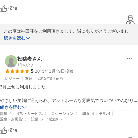
6
この度は神田荘をご利用頂きまして、誠にありがとうございまし
た！

続きを読む
今年は雪不足の影響もあり、新プラン「定員ぴったり割」をご用意
してみましたが、ご満足頂けて何よりです！

投稿者さん
1
件のクチコミ
5
2015年3月19日
投稿
また是非お待ちしております！

ありがとうございました。
レジャー
友達
2015年3月
宿泊
3月上旬に利用しました。

2016-02-05
やさしい笑顔に迎えられ、アットホームな雰囲気でついついのんびりし
てしまいました。

続きを読む
|
|
|
|
|
お部屋、お風呂はお掃除が行き届いていてとても心地よかったです。

部屋
:
4
接客・サービス
:
5
ロケーション
:
5
朝食
:
4
夕食
:
4
|
|
温泉・お風呂
:
5
設備
:
5
清潔さ
:
-
お料理もボリュームがあり大満足。

神田壮自慢のお米は本当においしくてついついおかわりしてしまいまし
5
た。