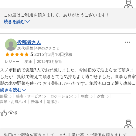
この度はご利用を頂きまして、ありがとうございます！

お友達のご紹介でのご利用ということで、ご満足頂けたかな
続きを読む
ぁ・・・と思っておりましたが、大変高いご評価を頂き、ありがと
うございます。

投稿者さん
家族でほのぼの営んでいる宿ですので、田舎に帰る感じでまたご利
20代
/
男性
|
4
件のクチコミ
5
2015年3月10日
投稿
用頂ければと思っております。

レジャー
友達
2015年3月
宿泊
もうすぐお米づくりがスタートします！また秋にいいお米が収穫で
スノボ目的で友達3人でお邪魔しました。今回初めて泊まらせて頂きま
きるように、若旦那からお百姓さんに変身してがんばります！

したが、笑顔で迎えて頂きとても気持ちよく過ごせました。食事も自家
製の米や野菜を使っており美味しかったです。施設も口コミ通り改装し
てきれいでした。

続きを読む
2015-03-19
|
|
|
|
|
スキー場の割引券の追加パックがあり格安で滑れたのも良い点だと思い
部屋
:
5
接客・サービス
:
5
ロケーション
:
5
朝食
:
5
夕食
:
5
|
|
温泉・お風呂
:
4
設備
:
4
清潔さ
:
-
ます。

また必ず泊りに行きたいと思うので宜しくお願いします。
6
先日はご宿泊を頂きまして、また非常に高いご評価を頂きまして、