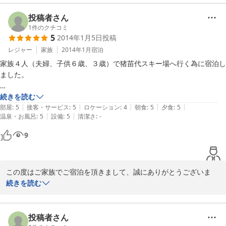
ってコジャレたものにしようと、今の外壁を選んでみましたが、お
褒めのお言葉、ありがとうございます。

投稿者さん
1
件のクチコミ
5
2014年1月5日
投稿
2013/14シーズンもお客様に喜んで頂ける、おもてなしとは何かを
追究しつつ、日々精進しております(^-^)

レジャー
家族
2014年1月
宿泊
家族４人（夫婦、子供６歳、３歳）で猪苗代スキー場へ行く為に宿泊し
お米は、猪苗代町内の老舗の定食屋やレストランでも採用頂いてい
ました。

る、神田ファミリーの自信作です！事前にご連絡頂ければ、精米し
たての白米も準備可能ですので、是非お立ち寄り下さい！

到着が予定よりかなり早くなってしまいましたが、嫌な顔ひとつせず、
続きを読む
|
|
|
|
|
迎えいれてくださり大変ありがたかったです。

部屋
:
5
接客・サービス
:
5
ロケーション
:
4
朝食
:
5
夕食
:
5
設備面でも毎年少しずつではありますが、改修しながら皆さまに喜
|
|
温泉・お風呂
:
5
設備
:
5
清潔さ
:
-
んで頂ける庶民の宿をやっていきたいと思っておりますので、また
館内はとても清潔にされていて、気持ちよく過ごすことができました。

9
来年のお越しをお待ちしております(^-^)

特にお風呂がゆったり入れて良かったです。

食事はボリュームがあり、白いご飯から美味しくいただきました。

今回は高い、高いご評価本当にありがとうございます。
この度はご家族でご宿泊を頂きまして、誠にありがとうございま
部屋が２階でトイレは１階のみということで、オムツが外れたばかりの
2014-01-05
す。また、多数のお褒めの言葉に家族みんなで喜んでおりました。

続きを読む
子供には少し心配があったのですが、楽しんで行ける距離だったようで
気になりませんでした。

ご到着がちょうど他のお客様のチェックアウトと重なってしまい、
お出迎えができず、またご予定よりだいぶ早かったため、お部屋が
投稿者さん
廊下にお借りできる漫画の本が沢山あり、主人と上の子は大変喜んでい