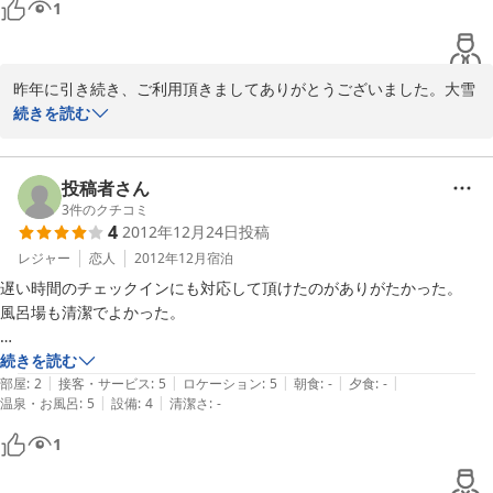
1
この度は本当にありがとうございました。

昨年に引き続き、ご利用頂きましてありがとうございました。大雪
の影響もあり、大したおもてなしもできませんでしたが、お喜び頂
続きを読む
けたようで何よりです。また、リニューアルしたお風呂について
2013-02-04
も、感想ありがとうございます。シャワーの水圧につきましては、
週明けにも業者を手配し、調整いたします。

投稿者さん
3
件のクチコミ
4
2012年12月24日
投稿
洗面所のお湯の件は、今すぐの改善は難しいですが、次回改装時に
真っ先に改善させて頂きます。

レジャー
恋人
2012年12月
宿泊
その間の移行処置としまして、朝の時間もお風呂場のシャワーを開
遅い時間のチェックインにも対応して頂けたのがありがたかった。

放させて頂くことを検討します。

風呂場も清潔でよかった。

まだまだ改善点がございますが、若旦那2年生、がんばってまいり
高速ICからも近く、周辺のゲレンデにも行きやすくて立地条件は最高。

続きを読む
ます。

|
|
|
|
|
部屋
:
2
接客・サービス
:
5
ロケーション
:
5
朝食
:
-
夕食
:
-
|
|
温泉・お風呂
:
5
設備
:
4
清潔さ
:
-
しかし難点は、壁が薄くて隣の居室からの声がまる聞こえ…。

またのお越しを家族揃って、お待ちしております(^-^)/
1
でも、若旦那の接客は丁寧で親切でした。
2013-01-27