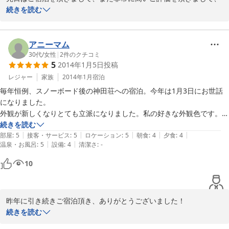
誠にありがとうございます！

続きを読む
田舎の家族経営の民宿ですので、大したおもてなしもできずに、ご
満足頂けたかなぁと不安でしたが、このような書き込みを頂き、大
アニーマム
変うれしく拝見いたしました。

30代
/
女性
|
2
件のクチコミ
5
2014年1月5日
投稿
ご宿泊頂きましたお部屋はお部屋自体は古いのですが、畳を入れ替
レジャー
家族
2014年1月
宿泊
えたお部屋だったので、キレイとお感じ頂けたのかなぁと思いまし
毎年恒例、スノーボード後の神田荘への宿泊。今年は1月3日にお世話
た。

になりました。

外観が新しくなりとても立派になりました。私の好きな外観色です。セ
お召し上がり頂きましたお米は、お米だけ買いにわざわざお立ち寄
ンスが良いですね！

続きを読む
り頂くお客様もいらっしゃる自慢のお米です！おかわりもできます
|
|
|
|
|
また、掃除が行き届いておりとても気持ちが良かったです。

部屋
:
5
接客・サービス
:
5
ロケーション
:
5
朝食
:
4
夕食
:
4
ので、いつでもおっしゃってください　笑

|
|
温泉・お風呂
:
5
設備
:
4
清潔さ
:
-
何より、旦那様／奥様がいつも和やかで、暖か味がありますね！

自家製米は価格が安いのにとてもおいしかったです。来月辺りに日帰り
10
では、またご利用頂けますことを楽しみにしております。今回はあ
でスノーボードに行くので、帰りに購入したいと考えております。

また来年、宿泊させて頂きますますので宜しくお願い致します。
2015-03-10
昨年に引き続きご宿泊頂き、ありがとうございました！

続きを読む
2013年夏にようやく念願の外壁改修を行い、どうせやるなら思い切