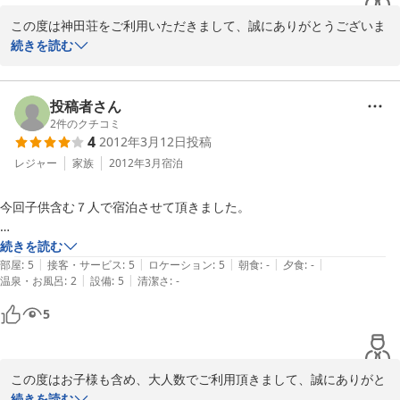
この度は神田荘をご利用いただきまして、誠にありがとうございま
した。まず、数々のお褒めの言葉に家族みんなで喜んでおりまし
続きを読む
た。

お風呂に関しましては、昨シーズン多くのご指摘を頂いたため、少
投稿者さん
しでもゆっくりと快適にご入浴頂けるように、全面リニューアルを
2
件のクチコミ
4
2012年3月12日
投稿
行いました。

レジャー
家族
2012年3月
宿泊
客室の壁の点ですが、お隣が若いグループのお客様だったこともあ
り、ごゆっくりお過ごしいただけなかったこと、大変申し訳なく思
今回子供含む７人で宿泊させて頂きました。

っております。今すぐの改装…というわけにはまいりませんが、お
部屋割り等でうまく対処できればと考えております。

宿の方がとっても親切で、お部屋も広く凄く居心地よく過ごす事が出来
続きを読む
|
|
|
|
|
ました。

部屋
:
5
接客・サービス
:
5
ロケーション
:
5
朝食
:
-
夕食
:
-
家族経営の民宿ですので、おもてなしだけでも最高のサービスをと
|
|
温泉・お風呂
:
2
設備
:
5
清潔さ
:
-
また、人数が多い分ハンガーを用意してましたがお部屋に沢山あるとの
考えておりますので、今後も機会がありましたら、よろしくお願い
事でとても助かりました。

5
いたします。
子供が多いのでご迷惑もおかけしたかと思いますがとても親切に対応し
て下さってよかったです。

2012-12-25
宿の近所にもお店が沢山あり、素泊まりでも全く不自由はありませんで
この度はお子様も含め、大人数でご利用頂きまして、誠にありがと
した。

うございました。

続きを読む