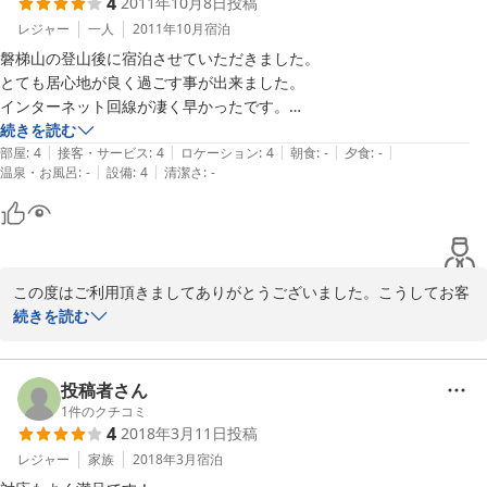
4
2011年10月8日
投稿
ワーの水圧が弱くなることがあり、また構造上の問題でトイレを二
階に設置できておりませんが、今後リニューアルの際の改善点とさ
レジャー
一人
2011年10月
宿泊
磐梯山の登山後に宿泊させていただきました。

とても居心地が良く過ごす事が出来ました。

2012-01-09
インターネット回線が凄く早かったです。

駅から歩くと15分ほど、送迎もしてもらえます。

続きを読む
|
|
|
|
|
部屋
:
4
接客・サービス
:
4
ロケーション
:
4
朝食
:
-
夕食
:
-
|
|
温泉・お風呂
:
-
設備
:
4
清潔さ
:
-
この度はご利用頂きましてありがとうございました。こうしてお客
様の声を頂くのは、初めてのことでしたので、家族で喜んでおりま
続きを読む
した！またのお越しをお待ちしております(^-^)/
2011-10-08
投稿者さん
1
件のクチコミ
4
2018年3月11日
投稿
レジャー
家族
2018年3月
宿泊