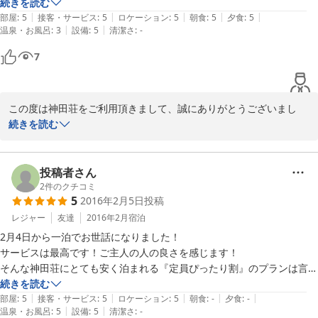
部屋も綺麗でサービスが良くてご飯も美味しいので文句なしです。

続きを読む
若旦那より
|
|
|
|
|
部屋
:
5
接客・サービス
:
5
ロケーション
:
5
朝食
:
5
夕食
:
5
|
|
温泉・お風呂
:
3
設備
:
5
清潔さ
:
-
2016-02-29
7
この度は神田荘をご利用頂きまして、誠にありがとうございまし
た！

続きを読む
ご飯を楽しみにしていたと伺い、ご満悦頂けたのか不安でしたが、
美味しかったとの言葉を頂けて安心しました。

投稿者さん
2
件のクチコミ
5
2016年2月5日
投稿
去年のことはお食事の際に、ご飯のお褒めの言葉を頂いたのが嬉し
くて覚えていました。

レジャー
友達
2016年2月
宿泊
2月4日から一泊でお世話になりました！

また是非お待ちしております！

サービスは最高です！ご主人の人の良さを感じます！

ありがとうございました。 

そんな神田荘にとても安く泊まれる『定員ぴったり割』のプランは言う
こと無いです！

続きを読む
|
|
|
|
|
部屋
:
5
接客・サービス
:
5
ロケーション
:
5
朝食
:
-
夕食
:
-
|
|
温泉・お風呂
:
5
設備
:
5
清潔さ
:
-
リピート確定です(^^)v
2016-02-09