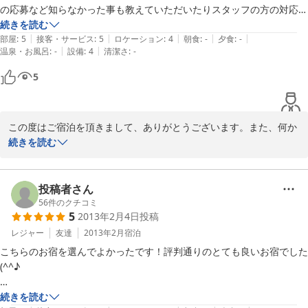
ただ…ご指摘の点、大変申し訳ございません。まず、お部屋の鍵で
の応募など知らなかった事も教えていただいたりスタッフの方の対応が
すが、ご利用頂いたお部屋は外鍵はついておりましたが、やはり設
とても丁寧でありがたかったです。また是非利用したいです。

続きを読む
備上の不備と考えております。また、お部屋の壁、洗面所のお湯の
|
|
|
|
|
部屋
:
5
接客・サービス
:
5
ロケーション
:
4
朝食
:
-
夕食
:
-
件も、浴室のシャワーのご利用で代用をお願いしておりますが、今
|
|
温泉・お風呂
:
-
設備
:
4
清潔さ
:
-
すぐの対処が難しいため、シーズン後に補強も含め、家族で対応を
5
検討しております。

低料金でご提供しており、設備上の改善点はすぐの改善はできませ
んが、サービスでカバーできる点につきましては今後も最善の対応
この度はご宿泊を頂きまして、ありがとうございます。また、何か
をさせていただきたいと考えております。

ら何までお褒め頂き、感激です！！

続きを読む
またのお越しをお待ちしております。
お泊り頂きましたお部屋は汚れやシミが目立ってきましたので、今
年畳を入れ替えました。また、お部屋自体やトイレは改装から年数
投稿者さん
2013-02-15
が経っており、決して新しいとは言えませんが、お客様をお通しす
56
件のクチコミ
5
2013年2月4日
投稿
る前に、自分自身の目で清掃チェックさせていただいております。

レジャー
友達
2013年2月
宿泊
今年は昨年に引き続き、「ゆきいち券」（福島県外から宿泊で3000
こちらのお宿を選んでよかったです！評判通りのとても良いお宿でした
円分の商品券がもらえるキャンペーンですが）を発行しており、皆
(^^♪

様にご好評いただいております。（個人的には是非来年も続いてほ
しいのですが。）

お部屋もお風呂も清潔＆スペース充分で快適、朝食のお米もめちゃくち
続きを読む