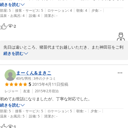
ご主人さんありがとうございましたー
続きを読む
|
|
|
|
|
部屋
:
5
接客・サービス
:
5
ロケーション
:
4
朝食
:
4
夕食
:
-
|
|
温泉・お風呂
:
4
設備
:
4
清潔さ
:
-
2
先日は遠いところ、猪苗代までお越しいただき、また神田荘をご利
用頂きまして、誠にありがとうございました。

続きを読む
当日は夕食なしのプランでしたので、徒歩圏内の居酒屋をご案内さ
せて頂きましたが、どこも満席で少し離れたところをご案内する形
まーくん&まきこ
になり、申し訳ありませんでした。。スキーのトップシーズンだっ
40代
/
男性
|
3
件のクチコミ
5
2015年4月11日
投稿
たので、居酒屋も大人気だったんですね。。

レジャー
友達
2015年2月
宿泊
朝食は、がんばって早起きしました！もともと農家なので、朝は強
初めてお世話になりましたが、丁寧な対応でした。
いので、お任せください　笑

続きを読む
|
|
|
|
|
部屋
:
5
接客・サービス
:
5
ロケーション
:
5
朝食
:
-
夕食
:
-
また、会津方面にお越しの際は是非ご利用くださいませ。

|
|
温泉・お風呂
:
5
設備
:
5
清潔さ
:
-
1