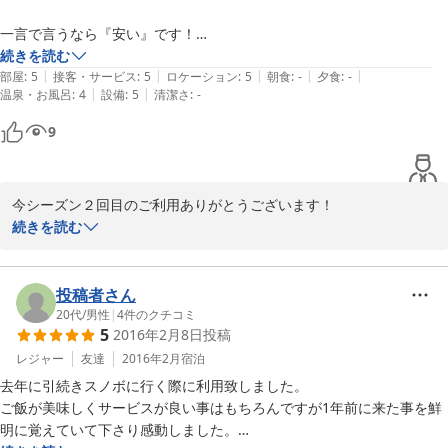
一言で言うなら『安い』です！

続きを読む
|
|
|
|
|
神田荘の良さは相変わらずでこの値段は驚きです！

部屋
:
5
接客・サービス
:
5
ロケーション
:
5
朝食
:
-
夕食
:
-
|
|
温泉・お風呂
:
4
設備
:
5
清潔さ
:
-
今回は少し騒ぎすぎてしまいました。

9
すいませんでしたm(_ _)m

今シーズン２回目のご利用ありがとうございます！

またよろしくお願いします！
今回は前回いらっしゃらなかったお友達のいらっしゃいましたが、
続きを読む
ご満足頂けましたでしょうか？

滞在中、楽しんで頂けた様子で何よりです。

投稿者さん
20代
/
男性
|
4
件のクチコミ
5
2016年2月8日
投稿
家族経営の民宿ですので、立派な設備等はありませんので、コスパ
とスマイルが売りの宿です！

レジャー
友達
2016年2月
宿泊
去年に引続きスノボに行く際に利用致しました。

是非またお待ちしております。

ご飯が美味しくサービスが良い事はもちろんですが1年前に来た事を鮮
ありがとうございます。

明に覚えていて下さり感動しました。
