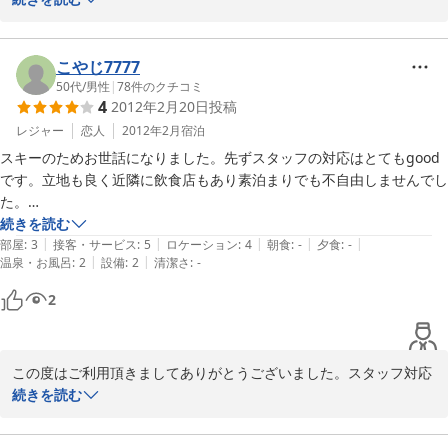
お部屋もとても綺麗で掃除がとっても行き届いていました。

また、清掃や対応、アクセス等につきまして、お褒めの言葉を頂
うちは素泊まりには慣れていて、部屋の鍵もあればいいな（貴重品の面
き、家族で大変うれしく思っておりました。

こやじ7777
で）とも思いましたが、きになる所としては、お風呂です。

50代
/
男性
|
78
件のクチコミ
女風呂はシャワーが一つしかありません。

4
2012年2月20日
投稿
ご指摘を頂きました点、ご回答させていただきます。

男風呂は３つあったそうです。

レジャー
恋人
2012年2月
宿泊
そのせいか？入浴中シャワーが最初から中々お湯にならず、途中でやっ
①お風呂・シャワーの件

とお湯になったかと思ったらシャンプーの途中で水（しかもなかり冷た
スキーのためお世話になりました。先ずスタッフの対応はとてもgood
当館も改装し、２０数年が経ちました。改装当時は合宿向けの宿を
い）に。。。

です。立地も良く近隣に飲食店もあり素泊まりでも不自由しませんでし
コンセプトに設計し、正直小回りの利かない点が多数ありました。
洗っている最中だったので仕方なくそのまま水で流しましたが、凄く寒
た。

設備の老朽化もあり、シャワーの温度調整がうまくいかないところ
くなってしまいました。

リフト券をかなり格安で提供して頂き助かりました。

続きを読む
もありました。ただ、シャワーの数が少ないので、女性浴室のアメ
|
|
|
|
|
場所柄寒い場所だと思うので（周りは雪景色で夜も雪が降っていまし
残念な点はトイレがあまりに少ないです。あの収容人数で男子トイレ大
部屋
:
3
接客・サービス
:
5
ロケーション
:
4
朝食
:
-
夕食
:
-
ニティは充実させようと、メイク落とし等も置かせていただいてお
|
|
温泉・お風呂
:
2
設備
:
2
清潔さ
:
-
た）

1(ウオッシュです),小2は少なすぎます。是非増設してください。

りました。しかしながら、「民宿」という甘えから、体洗いのタオ
シャワーの勢いよりも温度を何とかして欲しいなと思いました。

男性用風呂は温度がかなり低めでしたが、水も湯も入れられないように
2
ルや掃除用具を浴室に配置していたことは、大きな問題であると気
それと、男風呂はシャワーが３つあり、他の人が入っても何とかなりま
づかされました。。

すが、女風呂はシャワーが１つなので、他の方が入って来たらどうする
んだろうと考えてしまいました（＾＾；）

⇒⇒そこで、まず女性浴室につきましては、「シャワー数が１つで
この度はご利用頂きましてありがとうございました。スタッフ対応
シャワーが一つなら、他の方が入って来た時の事も考えて入浴中の札を
あること」や「入浴中」であることがわかるよう、札やお知らせを
等、お褒めのコメントを頂き、恐縮です。。逆に、トイレ、お風呂
続きを読む
出す等の配慮があればなと思いました。

掲示することにいたします。また、清掃用具やタオル等は浴室外に
の点でご不便、ご迷惑をおかけしまして、申し訳ございませんでし
正直シャワーは冷たい水になるし、他の人が入ってきたらと思うとゆっ
置くようにいたします。

た。

くりは入れませんでした（＾＾；）
