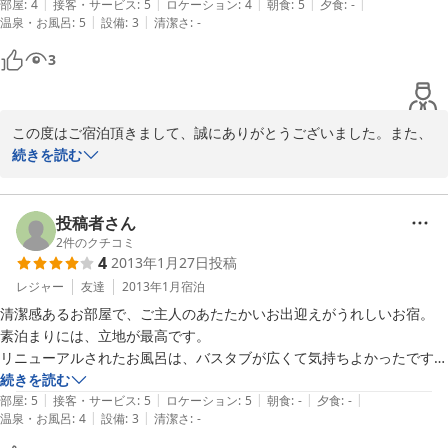
|
|
|
|
|
ゃ美味しくって、大満足でした。

部屋
:
4
接客・サービス
:
5
ロケーション
:
4
朝食
:
5
夕食
:
-
ご宿泊当日は満室だったため、細かなご対応ができず、ご満足頂け
|
|
温泉・お風呂
:
5
設備
:
3
清潔さ
:
-
しかも、若旦那殿の心遣いは温かく、娘は自分用の小さいスリップを用
たか、不安でおりましたが、お褒めの言葉、本当にありがとうござ
意されてたことにテンションが上がり、終始興奮状態でした。どうもあ
3
います！！

りがとうございました。

またのご利用をお待ちしております☆
また機会があれば宿泊させてください☆彡
この度はご宿泊頂きまして、誠にありがとうございました。また、
2013-02-12
初めての☆☆☆☆☆のご評価、家族で感激しておりました！！

続きを読む
ご利用いただいたお部屋は建物自体は年数が経っているのですが、
今年畳を入れ替えたので、清潔感もアップしていたかもしれませ
投稿者さん
ん。また、ご宿泊頂いた日はご予約のお客様がそれほど多くなかっ
2
件のクチコミ
4
2013年1月27日
投稿
たため、ゆったりとしたお部屋割りをさせていただきました。

レジャー
友達
2013年1月
宿泊
家族のみで経営している、その名の通り「民宿」ですのため、設備
清潔感あるお部屋で、ご主人のあたたかいお出迎えがうれしいお宿。

やアメニティでは今すぐの改善が難しい点もありますが、「おもて
素泊まりには、立地が最高です。

なしだけは旅館以上に！」をモットーにやらせていただいておりま
リニューアルされたお風呂は、バスタブが広くて気持ちよかったです。

す。

シャワーの水圧がもう少しあると、女性はうれしいかも。

続きを読む
|
|
|
|
|
あと、洗面所でお湯が出るようになると助かります。

部屋
:
5
接客・サービス
:
5
ロケーション
:
5
朝食
:
-
夕食
:
-
また、会津猪苗代方面にお越しの際は、ご宿泊でなくても、是非お
|
|
温泉・お風呂
:
4
設備
:
3
清潔さ
:
-
磐梯エリアにスキーに行く時には、お決まりの宿にさせていただいてい
立ち寄りください。

るので、これからもお世話になります。