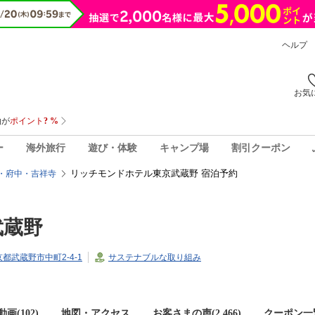
ヘルプ
お気
ー
海外旅行
遊び・体験
キャンプ場
割引クーポン
リッチモンドホテル東京武蔵野 宿泊予約
・府中・吉祥寺
武蔵野
東京都武蔵野市中町2-4-1
サステナブルな取り組み
画(102)
地図・アクセス
お客さまの声(
2,466
)
クーポン一