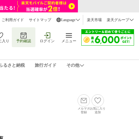
ご利用ガイド
サイトマップ
Language
楽天市場
楽天グループ
に入り
予約確認
ログイン
メニュー
ふるさと納税
旅行ガイド
その他
メルマガ
お気に入り
登録
追加
覧