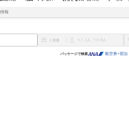
細情報
1
0
1
大人
子供
航空券+宿泊
パッケージで検索