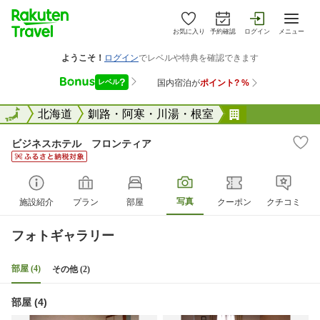
お気に入り
予約確認
ログイン
メニュー
全国
全国
北海道
釧路・阿寒・川湯・根室
ビジネスホテ
ビジネスホテル フロンティア
写真
施設紹介
プラン
部屋
クーポン
クチコミ
フォトギャラリー
部屋 (4)
その他 (2)
部屋 (4)