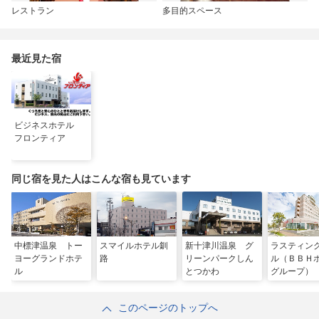
レストラン
多目的スペース
最近見た宿
ビジネスホテル
フロンティア
同じ宿を見た人はこんな宿も見ています
中標津温泉 トー
スマイルホテル釧
新十津川温泉 グ
ラスティン
ヨーグランドホテ
路
リーンパークしん
ル（ＢＢＨ
ル
とつかわ
グループ）
このページのトップへ