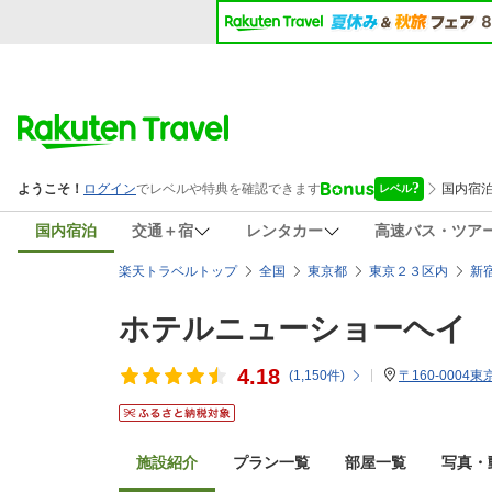
国内宿泊
交通＋宿
レンタカー
高速バス・ツア
楽天トラベルトップ
全国
東京都
東京２３区内
新
ホテルニューショーヘイ
4.18
(
1,150
件)
〒160-0004
施設紹介
プラン一覧
部屋一覧
写真・動