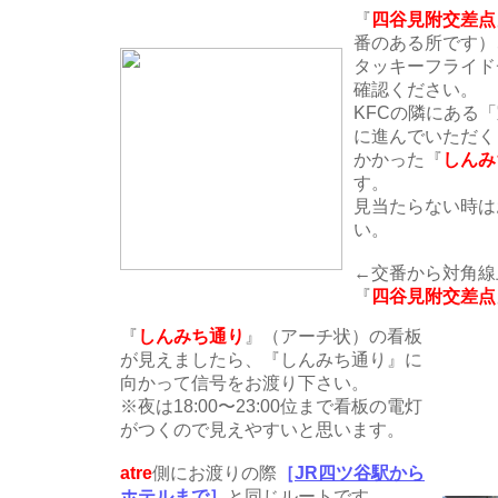
『
四谷見附交差点
番のある所です）
タッキーフライド
確認ください。
KFCの隣にある
に進んでいただく
かかった『
しんみ
す。
見当たらない時は
い。
←交番から対角線
『
四谷見附交差点
『
しんみち通り
』（アーチ状）の看板
が見えましたら、『しんみち通り』に
向かって信号をお渡り下さい。
※夜は18:00〜23:00位まで看板の電灯
がつくので見えやすいと思います。
atre
側にお渡りの際
［
JR四ツ谷駅から
ホテルまで
］
と同じルートです。