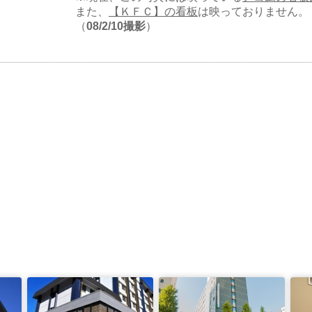
また、
【ＫＦＣ】の看板
は映っておりません。
（
08/2/10撮影
）