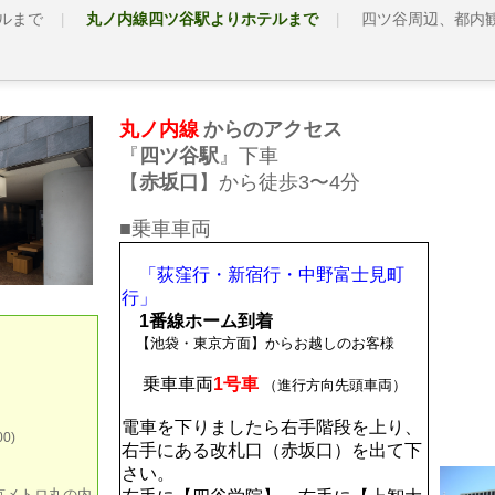
テルまで
丸ノ内線四ツ谷駅よりホテルまで
四ツ谷周辺、都内
丸ノ内線
からのアクセス
『
四ツ谷駅
』下車
【
赤坂口
】から徒歩3〜4分
■乗車車両
「荻窪行・新宿行・中野富士見町
行」
1番線ホーム到着
【池袋・東京方面】からお越しのお客様
乗車車両
1号車
（進行方向先頭車両）
電車を下りましたら右手階段を上り、
0)
右手にある改札口（赤坂口）を出て下
さい。
京メトロ丸の内