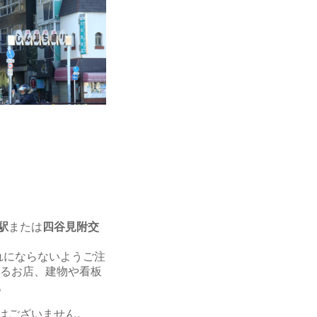
駅
または
四谷見附交
れにならないようご注
えるお店、建物や看板
。
はございません
。