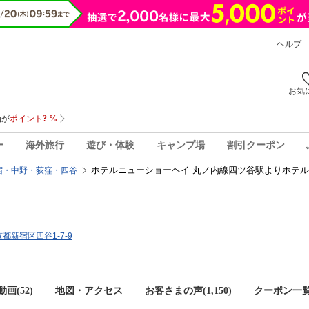
ヘルプ
お気
ー
海外旅行
遊び・体験
キャンプ場
割引クーポン
ホテルニューショーヘイ 丸ノ内線四ツ谷駅よりホテ
宿・中野・荻窪・四谷
東京都新宿区四谷1-7-9
画(52)
地図・アクセス
お客さまの声(
1,150
)
クーポン一