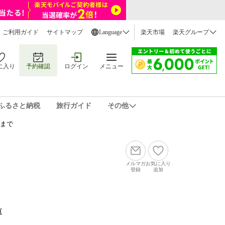
ご利用ガイド
サイトマップ
Language
楽天市場
楽天グループ
に入り
予約確認
ログイン
メニュー
ふるさと納税
旅行ガイド
その他
ルまで
メルマガ
お気に入り
登録
追加
覧