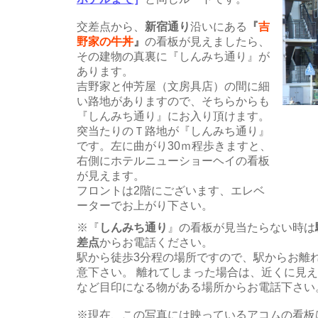
交差点から、
新宿通り
沿いにある
『
吉
野家の牛丼
』
の看板が見えましたら、
その建物の真裏に『しんみち通り』が
あります。
吉野家と仲芳屋（文房具店）の間に細
い路地がありますので、そちらからも
『しんみち通り』にお入り頂けます。
突当たりのＴ路地が『しんみち通り』
です。左に曲がり30ｍ程歩きますと、
右側にホテルニューショーヘイの看板
が見えます。
フロントは2階にございます、エレベ
ーターでお上がり下さい。
※『
しんみち通り
』の看板が見当たらない時は
差点
からお電話ください。
駅から徒歩3分程の場所ですので、駅からお離
意下さい。 離れてしまった場合は、近くに見
など目印になる物がある場所からお電話下さい
※現在、この写真には映っている
アコムの看板