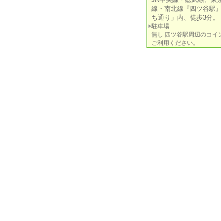
線・南北線『四ツ谷駅
ち通り」内、徒歩3分。
駐車場
無し 四ツ谷駅周辺のコイ
ご利用ください。