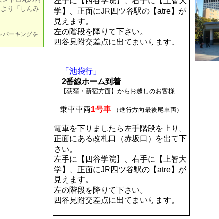
左手に【四谷学院】、右手に【上智大
』より「しんみ
学】、正面にJR四ツ谷駅の【atre】が
見えます。
左の階段を降りて下さい。
ンパーキングを
四谷見附交差点に出てまいります。
「池袋行」
2番線ホーム到着
【荻窪・新宿方面】からお越しのお客様
乗車車両
1号車
（進行方向最後尾車両）
電車を下りましたら左手階段を上り、
正面にある改札口（赤坂口）を出て下
さい。
左手に【四谷学院】、右手に【上智大
学】、正面にJR四ツ谷駅の【atre】が
見えます。
左の階段を降りて下さい。
四谷見附交差点に出てまいります。