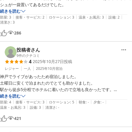
シュが一袋置いてあるだけでした。
続きを読む
|
|
|
|
|
部屋
:
3
接客・サービス
:
2
ロケーション
:
3
温泉・お風呂
:
3
設備
:
2
清潔さ
:
3
286
投稿者さん
9
件のクチコミ
4
2025年10月27日
投稿
レジャー
一人
2025年10月
宿泊
神戸でライブがあったため宿泊しました。

土曜日に安くで泊まれたのでとても助かりました。

駅から徒歩5分程でホテルに着いたので立地も良かったです。

外装が古い感じだったので少し不安になりましたが、お部屋も清潔感が
続きを読む
|
|
|
|
|
ありました。お風呂の換気扇からずっと雨の音？が聞こえたのが少し気
部屋
:
4
接客・サービス
:
3
ロケーション
:
5
朝食
:
-
夕食
:
-
|
|
温泉・お風呂
:
3
設備
:
3
清潔さ
:
-
になりましたが、それ以外は問題なかったです。また機会があったら泊
まりたいです。
421