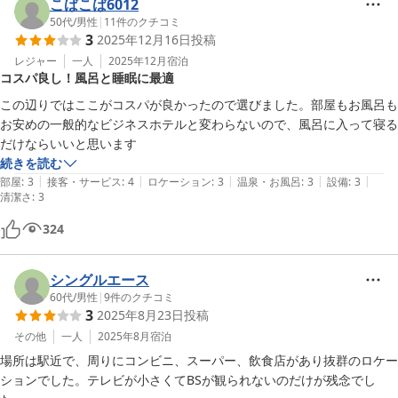
こばこば6012
50代
/
男性
|
11
件のクチコミ
3
2025年12月16日
投稿
レジャー
一人
2025年12月
宿泊
コスパ良し！風呂と睡眠に最適
この辺りではここがコスパが良かったので選びました。部屋もお風呂も
お安めの一般的なビジネスホテルと変わらないので、風呂に入って寝る
だけならいいと思います
続きを読む
|
|
|
|
|
部屋
:
3
接客・サービス
:
4
ロケーション
:
3
温泉・お風呂
:
3
設備
:
3
清潔さ
:
3
324
シングルエース
60代
/
男性
|
9
件のクチコミ
3
2025年8月23日
投稿
その他
一人
2025年8月
宿泊
場所は駅近で、周りにコンビニ、スーパー、飲食店があり抜群のロケー
ションでした。テレビが小さくてBSが観られないのだけが残念でし