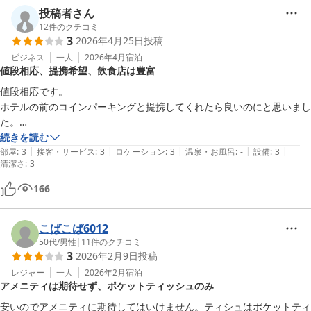
投稿者さん
12
件のクチコミ
3
2026年4月25日
投稿
ビジネス
一人
2026年4月
宿泊
値段相応、提携希望、飲食店は豊富
値段相応です。

ホテルの前のコインパーキングと提携してくれたら良いのにと思いまし
た。

飲食店は周りにたくさんあるので良い。
続きを読む
|
|
|
|
|
部屋
:
3
接客・サービス
:
3
ロケーション
:
3
温泉・お風呂
:
-
設備
:
3
清潔さ
:
3
166
こばこば6012
50代
/
男性
|
11
件のクチコミ
3
2026年2月9日
投稿
レジャー
一人
2026年2月
宿泊
アメニティは期待せず、ポケットティッシュのみ
安いのでアメニティに期待してはいけません。ティシュはポケットティ