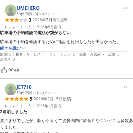
UMEHIRO
50代
/
男性
|
3
件のクチコミ
3
2026年7月6日
投稿
レジャー
一人
2026年5月
宿泊
駐車場の予約確認で電話が繋がらない
駐車場の予約を確認するために電話を何回もしたが出なかった。
続きを読む
|
|
|
|
|
部屋
:
3
接客・サービス
:
1
ロケーション
:
2
温泉・お風呂
:
-
設備
:
3
清潔さ
:
3
48
JET710
50代
/
男性
|
1
件のクチコミ
5
2026年2月15日
投稿
レジャー
一人
2026年1月
宿泊
2連泊しました
素泊まりでしたが、駅から近くて徒歩圏内に飲食店やコンビニも多数あ
りました。
