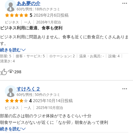
ああ夢の介
60代
/
男性
|
18
件のクチコミ
5
2026年2月6日
投稿
ビジネス
一人
2026年1月
宿泊
ビジネス利用に最適、食事も便利
ビジネス利用に問題ありません。食事も近くに飲食店たくさんありま
す。
続きを読む
|
|
|
|
|
部屋
:
5
接客・サービス
:
5
ロケーション
:
2
温泉・お風呂
:
-
設備
:
4
清潔さ
:
4
298
すけろく２
60代
/
男性
|
50
件のクチコミ
4
2025年10月14日
投稿
ビジネス
一人
2025年10月
宿泊
部屋の広さは朝のラジオ体操ができるぐらい十分

朝食サービスがないが近くに「なか卯」朝食があって便利
続きを読む