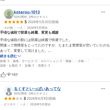
kotarou-1013
50代
/
男性
|
3
件のクチコミ
5
2026年5月20日
投稿
その他
一人
2026年5月
宿泊
手頃な値段で部屋も綺麗、変更も感謝
手頃な値段の割には部屋は綺麗で快適でした。

間違って喫煙室をとってたのですが、たまたま禁煙室が空いていたのも
あって、変更して頂けました。

ありがとうございました。
続きを読む
|
|
|
|
|
部屋
:
5
接客・サービス
:
5
ロケーション
:
5
朝食
:
-
夕食
:
-
|
|
温泉・お風呂
:
5
設備
:
5
清潔さ
:
5
157
るくすといっぱいあってな
30代
/
男性
|
3
件のクチコミ
3
2026年6月9日
投稿
ビジネス
一人
2026年5月
宿泊