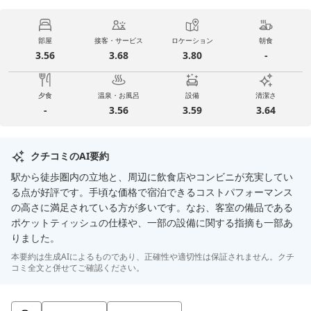
部屋
接客・サービス
ロケーション
朝食
3.56
3.68
3.80
-
夕食
温泉・お風呂
設備
清潔さ
-
3.56
3.59
3.64
クチコミのAI要約
駅から徒歩圏内の立地と、周辺に飲食店やコンビニが充実してい
る点が好評です。手頃な価格で宿泊できるコストパフォーマンス
の高さに満足されている方が多いです。なお、客室の備品である
ポケットティッシュの仕様や、一部の設備に関する指摘も一部あ
りました。
本要約は生成AIによるものであり、正確性や適切性は保証されません。クチ
コミ全文と併せてご確認ください。