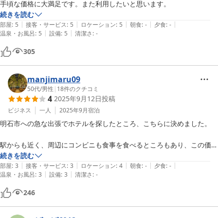
手頃な価格に大満足です。また利用したいと思います。
続きを読む
|
|
|
|
|
部屋
:
5
接客・サービス
:
5
ロケーション
:
5
朝食
:
-
夕食
:
-
|
|
温泉・お風呂
:
5
設備
:
5
清潔さ
:
-
305
manjimaru09
50代
/
男性
|
18
件のクチコミ
4
2025年9月12日
投稿
ビジネス
一人
2025年9月
宿泊
明石市への急な出張でホテルを探したところ、こちらに決めました。

駅からも近く、周辺にコンビニも食事を食べるところもあり、この価格
で大変良かったです。

続きを読む
|
|
|
|
|
また利用させていただきます。

部屋
:
3
接客・サービス
:
3
ロケーション
:
4
朝食
:
-
夕食
:
-
|
|
温泉・お風呂
:
3
設備
:
3
清潔さ
:
-
246