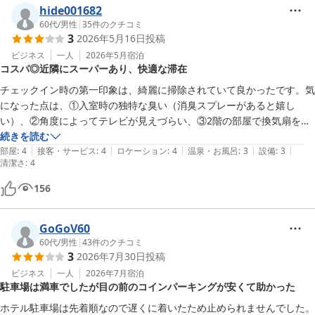
hide001682
60代
/
男性
|
35
件のクチコミ
3
2026年5月16日
投稿
ビジネス
一人
2026年5月
宿泊
コスパ◎近隣にスーパーあり、快適な滞在
チェックイン時の第一印象は、綺麗に掃除されていて良かったです。気
になった点は、①入室時の独特な臭い（消臭スプレーがあると嬉し
い）、②角度によってテレビが見えづらい、③2階の部屋で換気扇を消
してもボイラー室らしき「ゴー」という音が響いていた点です。とはい
続きを読む
|
|
|
|
|
えコスパが高く、近隣にスーパーもあり便利なので、上記のの件をのぞ
部屋
:
4
接客・サービス
:
4
ロケーション
:
4
温泉・お風呂
:
3
設備
:
3
清潔さ
:
4
けば除けば良いホテルだと思います。
156
GoGoV60
60代
/
男性
|
43
件のクチコミ
3
2026年7月30日
投稿
ビジネス
一人
2026年7月
宿泊
駐車場は満車でしたが目の前のコインパーキングが安くて助かった
ホテル駐車場は先着順なので遅くに着いたため止められませんでした。