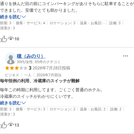
通りを挟んだ目の前にコインパーキングがありそちらに駐車することが
できました。安価でとても助かりました。
続きを読む
|
|
|
|
|
部屋
:
3
接客・サービス
:
4
ロケーション
:
3
温泉・お風呂
:
-
設備
:
3
清潔さ
:
3
10
穂（みのり）
30代
/
女性
|
65
件のクチコミ
3
2026年7月28日
投稿
ビジネス
一人
2026年7月
宿泊
毎年恒例の利用、冷蔵庫のスイッチが難解
毎年この時期に利用してます。ごくごく普通のホテル。

冷蔵庫のスイッチがわかりにくいです。
続きを読む
|
|
|
|
|
部屋
:
3
接客・サービス
:
3
ロケーション
:
2
温泉・お風呂
:
2
設備
:
2
清潔さ
:
3
13