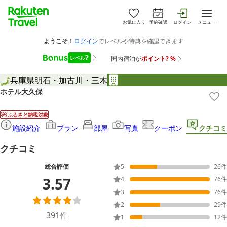
お気に入り
予約確認
ログイン
メニュー
兵庫県
明石・加古川・三木
ホテル大久保
ふるさと納税対象
施設紹介
プラン
部屋
写真
クーポン
クチコミ
クチコミ
総合評価
5
26
件
3.57
4
76
件
3
76
件
2
29
件
391
件
1
12
件