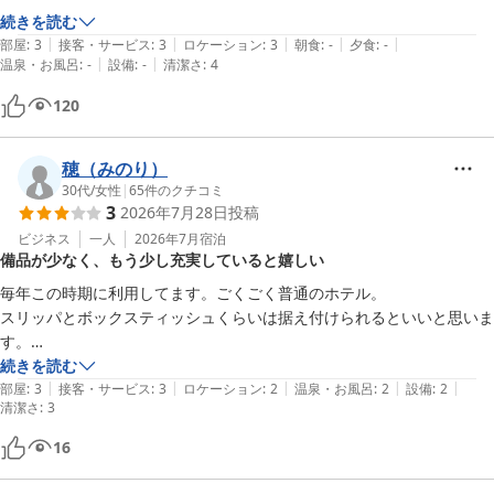
続きを読む
|
|
|
|
|
部屋
:
3
接客・サービス
:
3
ロケーション
:
3
朝食
:
-
夕食
:
-
|
|
温泉・お風呂
:
-
設備
:
-
清潔さ
:
4
120
穂（みのり）
30代
/
女性
|
65
件のクチコミ
3
2026年7月28日
投稿
ビジネス
一人
2026年7月
宿泊
備品が少なく、もう少し充実していると嬉しい
毎年この時期に利用してます。ごくごく普通のホテル。

スリッパとボックスティッシュくらいは据え付けられるといいと思いま
す。

お茶のティーパックがひとつしかないのが心もとない。スティックコー
続きを読む
|
|
|
|
|
ヒーくらいつけてくれるとなおよいのですが…。
部屋
:
3
接客・サービス
:
3
ロケーション
:
2
温泉・お風呂
:
2
設備
:
2
清潔さ
:
3
16