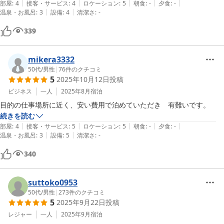
|
|
|
|
|
部屋
:
4
接客・サービス
:
4
ロケーション
:
5
朝食
:
-
夕食
:
-
|
|
温泉・お風呂
:
3
設備
:
4
清潔さ
:
-
339
mikera3332
50代
/
男性
|
76
件のクチコミ
5
2025年10月12日
投稿
ビジネス
一人
2025年8月
宿泊
目的の仕事場所に近く、安い費用で泊めていただき　有難いです。
続きを読む
|
|
|
|
|
部屋
:
4
接客・サービス
:
5
ロケーション
:
5
朝食
:
-
夕食
:
-
|
|
温泉・お風呂
:
3
設備
:
5
清潔さ
:
-
340
suttoko0953
50代
/
男性
|
273
件のクチコミ
5
2025年9月22日
投稿
レジャー
一人
2025年9月
宿泊