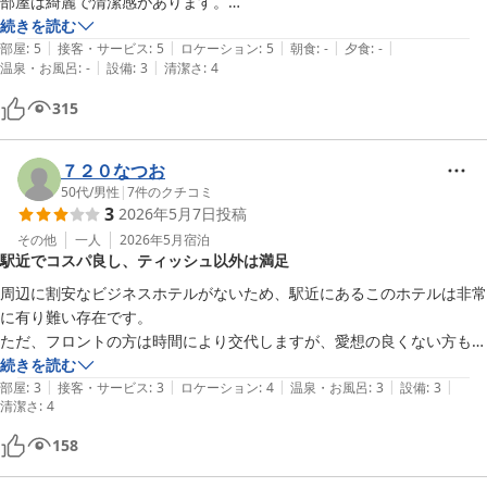
部屋は綺麗で清潔感があります。

ベッドや枕の柔らかさが私には合わなかったかな。
続きを読む
|
|
|
|
|
部屋
:
5
接客・サービス
:
5
ロケーション
:
5
朝食
:
-
夕食
:
-
|
|
温泉・お風呂
:
-
設備
:
3
清潔さ
:
4
315
７２０なつお
50代
/
男性
|
7
件のクチコミ
3
2026年5月7日
投稿
その他
一人
2026年5月
宿泊
駅近でコスパ良し、ティッシュ以外は満足
周辺に割安なビジネスホテルがないため、駅近にあるこのホテルは非常
に有り難い存在です。

ただ、フロントの方は時間により交代しますが、愛想の良くない方もい
るのであまり印象は良くないです。

続きを読む
|
|
|
|
|
部屋は至ってシンプルですが、清掃は行き届いており料金を考えるとコ
部屋
:
3
接客・サービス
:
3
ロケーション
:
4
温泉・お風呂
:
3
設備
:
3
清潔さ
:
4
スパは良いと思います。

残念なのは、ポケットティッシュ。流石にボックスティッシュにしてく
158
れないかと。使い勝手が悪いので。

それ以外は特に不満はありませんでした。