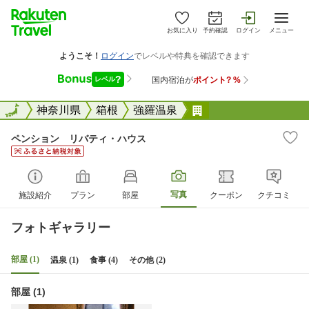
お気に入り
予約確認
ログイン
メニュー
全国
全国
神奈川県
箱根
強羅温泉
ペンション リバテ
ペンション リバティ・ハウス
写真
施設紹介
プラン
部屋
クーポン
クチコミ
フォトギャラリー
部屋 (1)
温泉 (1)
食事 (4)
その他 (2)
部屋 (1)