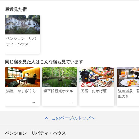
最近見た宿
ペンション リバ
ティ・ハウス
同じ宿を見た人はこんな宿も見ています
湯屋 やまざくら
糠平館観光ホテル
民宿 おかげ荘
強羅温泉
風の音
このページのトップへ
ペンション リバティ・ハウス