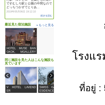
ですむしろ駅と公園の中間なので
どっちつかずでとりあ...
2019年05月06日 19:12:10
続きを読む
最近見た宿泊施設
もっと見る
HOTEL MUSE BAN
โรงแรม
GKOK, MGALLERY
COLLECTION BY
ACCOR
同じ施設を見た人はこんな施設も
見ています
ที่อยู
V HOTEL LAVEND
SWISS GARDEN R
Hotel Muse Bangko
ER
ESIDENCES KUALA
k, Autograph Collec
LUMPUR
tion