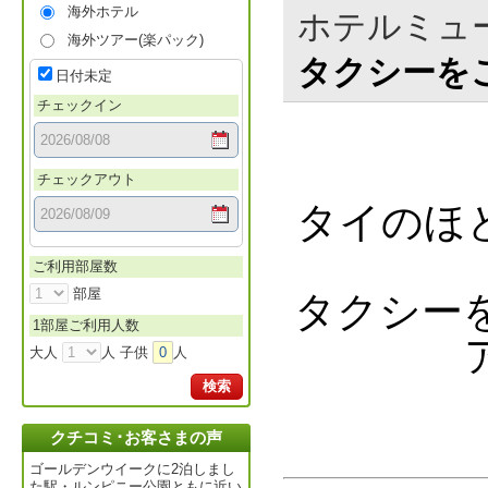
海外ホテル
ホテルミュ
海外ツアー(楽パック)
タクシーを
日付未定
チェックイン
チェックアウト
タイのほ
ご利用部屋数
部屋
タクシー
1部屋ご利用人数
大人
人 子供
0
人
検索
クチコミ･お客さまの声
ゴールデンウイークに2泊しまし
た駅・ルンピニー公園ともに近い