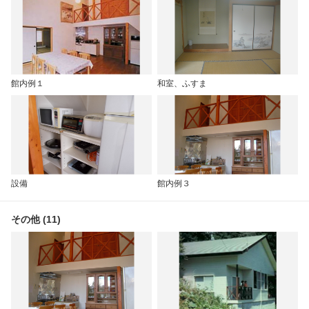
館内例１
和室、ふすま
設備
館内例３
その他 (11)