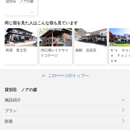
貸別荘 ノアの森
同じ宿を見た人はこんな宿も見ています
民宿 富士荘
河口湖レイクサイ
旅館 北浜荘
Ｋ’ｓ Ｈｏ
ドコテージ
ｅ Ｆｕｊ
ｅｗ
このページのトップへ
貸別荘 ノアの森
施設紹介
プラン
部屋