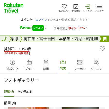
お気に入り
予約確認
ログイン
メニュー
全国
山梨県
全国
河口湖・富士吉田・本栖湖・西湖・精進湖
貸別荘 ノアの森
写真
施設紹介
プラン
部屋
クーポン
クチコミ
フォトギャラリー
部屋 (4)
その他 (11)
部屋 (4)