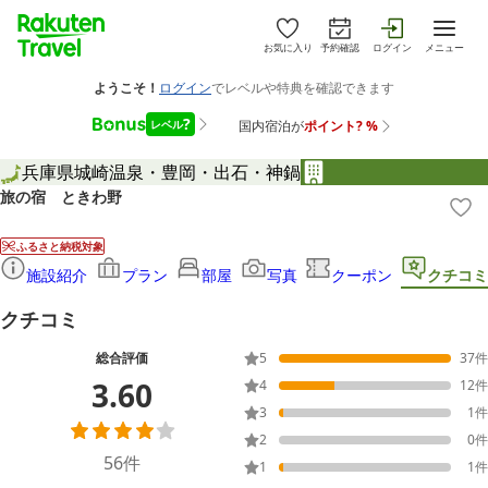
お気に入り
予約確認
ログイン
メニュー
兵庫県
城崎温泉・豊岡・出石・神鍋
旅の宿 ときわ野
ふるさと納税対象
施設紹介
プラン
部屋
写真
クーポン
クチコミ
クチコミ
総合評価
5
37
件
3.60
4
12
件
3
1
件
2
0
件
56
件
1
1
件