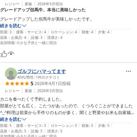
レジャー
家族
2026年5月
宿泊
グレードアップ但馬牛、本当に美味しかった
グレードアップした但馬牛が美味しかったです。
続きを読む
|
|
|
|
|
部屋
:
3
接客・サービス
:
4
ロケーション
:
4
朝食
:
4
夕食
:
4
|
|
温泉・お風呂
:
4
設備
:
3
清潔さ
:
4
追加情報
:
小さな子供と一緒に宿泊
ゴルフにハマってます
40代
/
男性
|
1
件のクチコミ
5
2026年4月1日
投稿
レジャー
家族
2026年3月
宿泊
カニを食べたくて予約しました。

部屋がとても広く、こたつがあったので、くつろぐことができました
^_^料理は前菜から手作りのものが多く、聞くと野菜やお米も自家栽培
でおいしさに納得でした！蟹鍋のプランだったのですがカニの刺身もつ
続きを読む
|
|
|
|
|
いており大満足でした。

部屋
:
5
接客・サービス
:
5
ロケーション
:
5
朝食
:
5
夕食
:
5
|
|
温泉・お風呂
:
5
設備
:
5
清潔さ
:
5
スタッフの方も気さくで楽しくお話させていただきました♪

追加情報
:
小さな子供と一緒に宿泊