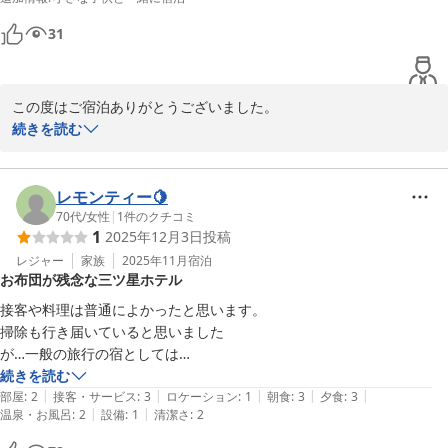
今度は友達家族とスキー旅行に来たいです。
31
この度はご宿泊ありがとうございました。

自慢の神鍋産自家製米コシヒカリに、野菜作り、家族で頑張って作
続きを読む
っているので、喜んでいただけて嬉しいです！冬はスキーで有名で
すが、春夏もきれいな景色やアクティビティがたくさん楽しめるの
で是非色々とご体験ください(^^

レモンティー🍋
またのお越しをお待ちしています。

70代
/
女性
|
1
件のクチコミ
1
2025年12月3日
投稿
ありがとうございました。
レジャー
家族
2025年11月
宿泊
旅の宿 ときわ野
お布団が残念な三ツ星ホテル
2026-05-03
接客や料理は普通によかったと思います。

掃除も行き届いていると思いました

が…一般の旅行の宿としては

お布団が古くて重たくて

続きを読む
|
|
|
|
|
寝れませんでした…本当に三つ星ホテルでしょか？疑問です。
部屋
:
2
接客・サービス
:
3
ロケーション
:
1
朝食
:
3
夕食
:
3
|
|
温泉・お風呂
:
2
設備
:
1
清潔さ
:
2