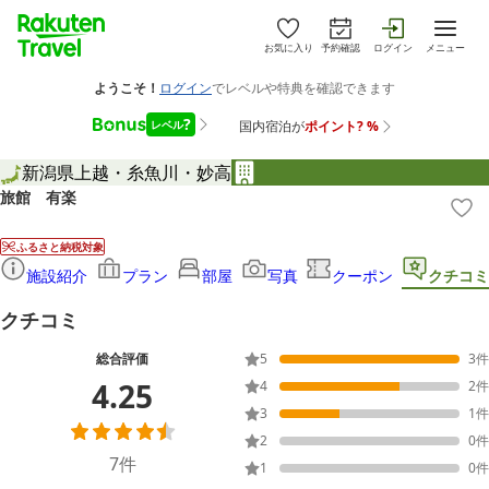
お気に入り
予約確認
ログイン
メニュー
新潟県
上越・糸魚川・妙高
旅館 有楽
ふるさと納税対象
施設紹介
プラン
部屋
写真
クーポン
クチコミ
クチコミ
総合評価
5
3
件
4.25
4
2
件
3
1
件
2
0
件
7
件
1
0
件