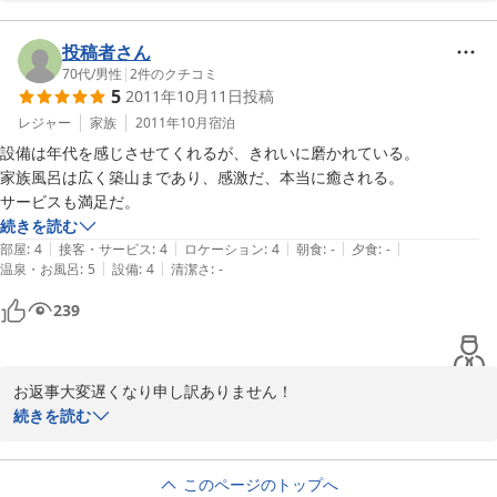
大変良い感想をいただき有難うございました。

又のお越しお待ちしています。

ネットでの扱い方が良くわからず大変遅い返事に

投稿者さん
なってしまい申し訳有りませんでした。

70代
/
男性
|
2
件のクチコミ
5
2011年10月11日
投稿
館主！
レジャー
家族
2011年10月
宿泊
2011-12-12
設備は年代を感じさせてくれるが、きれいに磨かれている。

家族風呂は広く築山まであり、感激だ、本当に癒される。

サービスも満足だ。
続きを読む
|
|
|
|
|
部屋
:
4
接客・サービス
:
4
ロケーション
:
4
朝食
:
-
夕食
:
-
|
|
温泉・お風呂
:
5
設備
:
4
清潔さ
:
-
239
お返事大変遅くなり申し訳ありません！

ネットでのどの様な場所にお客様の感想があるのか知りませんでし
続きを読む
た。たまたま今日開いてあっちこっちとクリックしていたらここに
たどり着き大変良い感想文をいただき有難うございました。

このページのトップへ
又のお越しをお待ちしています。
