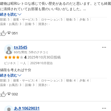
建物は昭和レトロな感じで長い歴史があるのだと思います。とても綺麗
に清掃されていてお部屋も畳のいい匂いがしました。

朝夕ともにボリュームタップリのお料理でお腹いっぱいになりました。
続きを読む
|
|
|
|
|
ひじきと大豆の煮物が絶品でした。

部屋
:
5
接客・サービス
:
5
ロケーション
:
5
朝食
:
5
夕食
:
5
|
|
温泉・お風呂
:
3
設備
:
5
清潔さ
:
-
お風呂は水圧がかなり弱いためロングヘアの方は少し大変かと思いま
す。

351
とても素敵な夏休みになりました。また利用させていただきたいです。
tn3545
60代
/
男性
|
5
件のクチコミ
4
2025年10月30日
投稿
ビジネス
一人
2025年10月
宿泊
値段を考えれば十分
続きを読む
|
|
|
|
|
部屋
:
3
接客・サービス
:
4
ロケーション
:
3
朝食
:
4
夕食
:
4
|
|
温泉・お風呂
:
3
設備
:
3
清潔さ
:
-
332
あき10629031