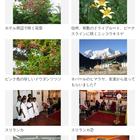
ホテル周辺で咲く花⑨
信州、有数のドライブルート、ビーナ
スラインに咲くニッコウキスゲ
ピンク色の珍しいドウダンツツジ
ネパールのヒマラヤ。友達から送って
もらいました7
スリランカ
スリランカ②