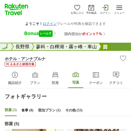
お気に入り
予約確認
ログイン
メニュー
全国
全国
長野県
蓼科・白樺湖・霧ヶ峰・車山
ホテル・
ホテル・アンナプルナ
写真
施設紹介
プラン
部屋
クーポン
クチコミ
フォトギャラリー
部屋 (5)
食事 (8)
宿泊プラン (1)
その他 (53)
部屋 (5)