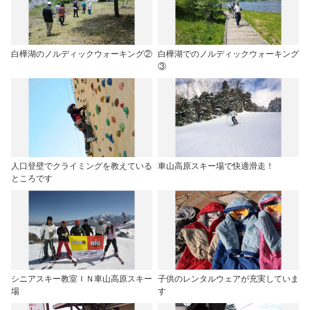
白樺湖のノルディックウォーキング②
白樺湖でのノルディックウォーキング
③
人口登壁でクライミングを教えている
車山高原スキー場で快適滑走！
ところです
シニアスキー教室ＩＮ車山高原スキー
子供のレンタルウェアが充実していま
場
す