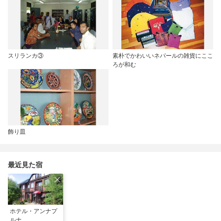
スリランカ③
素朴でかわいいネパールの雑貨にここ
ろが和む
飾り皿
最近見た宿
ホテル・アンナプ
ルナ