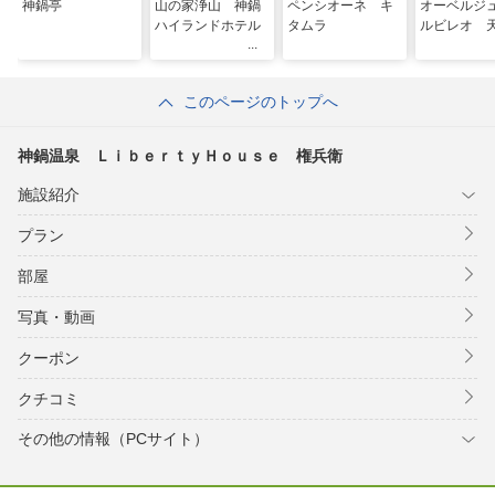
神鍋亭
山の家浄山 神鍋
ペンシオーネ キ
オーベルジ
ハイランドホテル
タムラ
ルビレオ 
このページのトップへ
神鍋温泉 ＬｉｂｅｒｔｙＨｏｕｓｅ 権兵衛
施設紹介
プラン
部屋
写真・動画
クーポン
クチコミ
その他の情報（PCサイト）