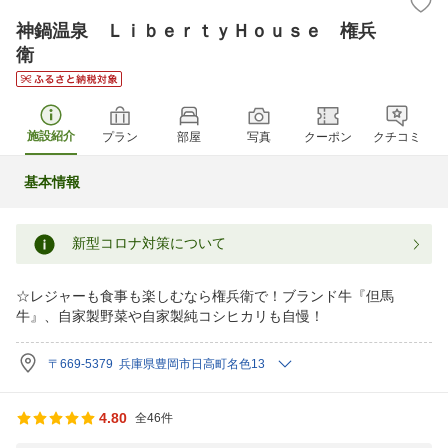
神鍋温泉 ＬｉｂｅｒｔｙＨｏｕｓｅ 権兵
衛
施設紹介
プラン
部屋
写真
クーポン
クチコミ
基本情報
新型コロナ対策について
☆レジャーも食事も楽しむなら権兵衛で！ブランド牛『但馬
牛』、自家製野菜や自家製純コシヒカリも自慢！
〒669-5379 兵庫県豊岡市日高町名色13
4.80
全46件