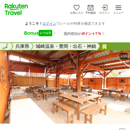
お気に入り
予約確認
ログイン
メニュー
全国
全国
兵庫県
城崎温泉・豊岡・出石・神鍋
神鍋温泉
1/16