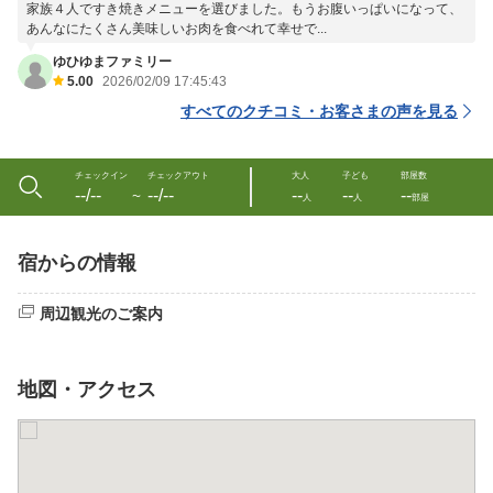
家族４人ですき焼きメニューを選びました。もうお腹いっぱいになって、
あんなにたくさん美味しいお肉を食べれて幸せで...
ゆひゆまファミリー
5.00
2026/02/09 17:45:43
すべてのクチコミ・お客さまの声を見る
チェックイン
チェックアウト
大人
子ども
部屋数
--/--
--/--
--
--
--
〜
人
人
部屋
宿からの情報
周辺観光のご案内
地図・アクセス