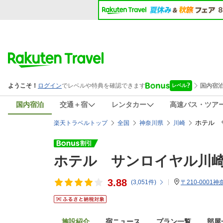
国内宿泊
交通＋宿
レンタカー
高速バス・ツア
ホテル 
楽天トラベルトップ
全国
神奈川県
川崎
ホテル サンロイヤル川
3.88
(
3,051
件)
〒210-0001
施設紹介
宿ニュース
プラン一覧
部屋