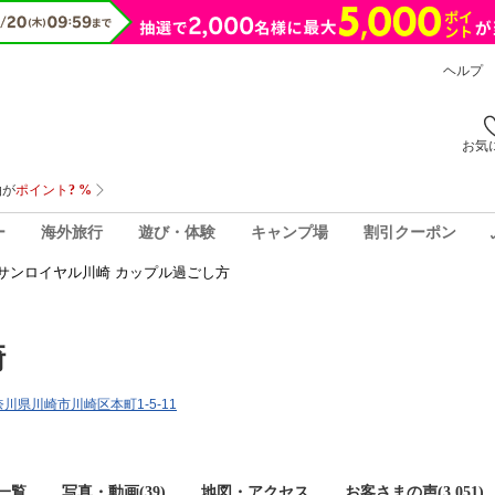
ヘルプ
お気
ー
海外旅行
遊び・体験
キャンプ場
割引クーポン
サンロイヤル川崎 カップル過ごし方
崎
神奈川県川崎市川崎区本町1-5-11
一覧
写真・動画(39)
地図・アクセス
お客さまの声(
3,051
)