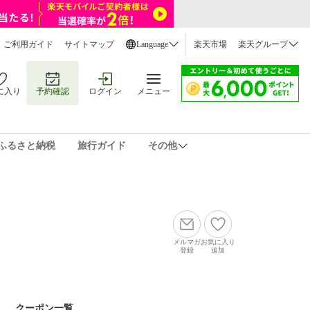
ご利用ガイド
サイトマップ
Language
楽天市場
楽天グループ
に入り
予約確認
ログイン
メニュー
ふるさと納税
旅行ガイド
その他
メルマガ
お気に入り
登録
追加
クーポン一覧