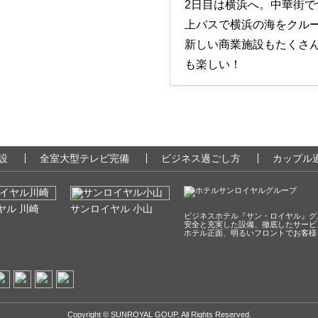
2日目は横浜へ。中華街
上バスで横浜の海をクル
新しい商業施設もたくさ
も楽しい！
設
全室大型テレビ完備
ビジネス過ごし方
カップル
ヤル 川崎
サンロイヤル 小山
ビジネスホテル『サン・ロイヤル』グ
安全と充実した設備、徹底したサービ
ホテル正面、明るいフロントでお客様
Copyright © SUNROYAL GOUP. All Rights Reserved.