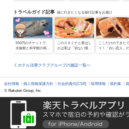
トラベルガイド記事
旅に行きたくなる旅行記事をお届け
500円のチケットで、
このスタミナと香ばし
ここだけのできた
水族館と科学館の両方
さは実は「切ない憧
イ！「白い恋人」
入れる！？お得感満載
れ」だった…！北海道
屋製菓直営初のオ
の超穴場スポット！
グルメ「豚丼」のヒミ
ンキッチンが函館
ツ
ホテル法華クラブグループの施設一覧へ
会社情報
個人情報保護方針
社会的責任[CSR]
採用情報
規約集
© Rakuten Group, Inc.