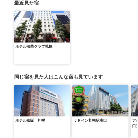
最近見た宿
ホテル法華クラブ札幌
同じ宿を見た人はこんな宿も見ています
ホテル京阪 札幌
ＪＲイン札幌駅南口
ア
口