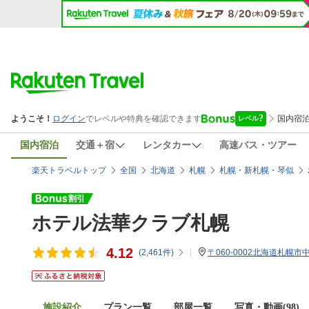
国内宿泊
交通＋宿
レンタカー
高速バス・ツアー
楽天トラベルトップ
全国
北海道
札幌
札幌・新札幌・琴似
ホテル法華クラブ札幌
4.12
(
2,461
件)
〒060-0002北海道札幌
施設紹介
プラン一覧
部屋一覧
写真・動画(98)