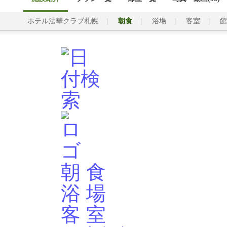
ホテル法華クラブ札幌
朝食
浴場
客室
館
朝 食
浴 場
客 室