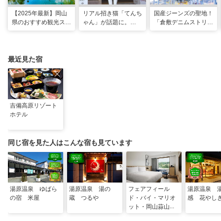
【2025年最新】岡山
リアル招き猫「てんち
国産ジーンズの聖地！
県のおすすめ観光スポ
ゃん」が話題に。
「倉敷デニムストリー
ット43選！おもちゃ
1200年以上前に創建
ト」＆「児島ジーンズ
王国など定番から穴場
された、岡山県真庭市
ストリート」で運命の
まで
の由緒ある木山神社を
一着を探す旅
ご紹介
最近見た宿
吉備高原リゾート
ホテル
同じ宿を見た人はこんな宿も見ています
湯原温泉 ゆばら
湯原温泉 湯の
フェアフィール
湯原温泉 
の宿 米屋
蔵 つるや
ド・バイ・マリオ
感 花やし
ット・岡山蒜山高
原