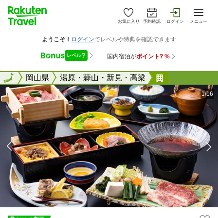
お気に入り
予約確認
ログイン
メニュー
全国
全国
岡山県
湯原・蒜山・新見・高梁
吉備高原リゾ
1/16