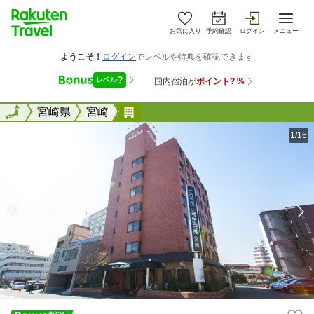
お気に入り
予約確認
ログイン
メニュー
全国
全国
宮崎県
宮崎
ホテルエリアワン宮崎（ホテルエ
1/16