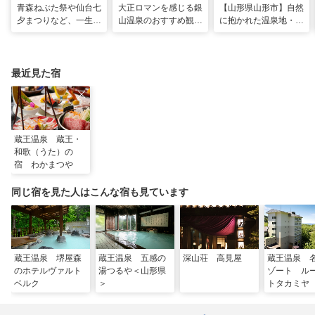
青森ねぶた祭や仙台七
大正ロマンを感じる銀
【山形県山形市】自然
夕まつりなど、一生に
山温泉のおすすめ観光
に抱かれた温泉地・蔵
一度は行きたい！東北
スポット13選！散策
王で過ごす、スローな
の夏祭り
や食べ歩きも
ヒーリング旅
最近見た宿
蔵王温泉 蔵王・
和歌（うた）の
宿 わかまつや
同じ宿を見た人はこんな宿も見ています
蔵王温泉 堺屋森
蔵王温泉 五感の
深山荘 高見屋
蔵王温泉 
のホテルヴァルト
湯つるや＜山形県
ゾート ル
ベルク
＞
トタカミヤ