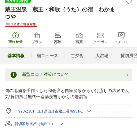
蔵王温泉 蔵王・和歌（うた）の宿 わかま
つや
施設紹介
プラン
部屋
写真
クーポン
クチコミ
基本情報
宿ニュース
ご夕食
大浴場
貸切風
新型コロナ対策について
旬の地物を手作りした和会席と自家源泉からかけ流しの温泉で人
気!貸切風呂無料〜斎藤茂吉ゆかりの老舗宿
〒990-2301 山形県山形市蔵王温泉951-1
貸切家族風呂（無料！）