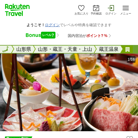
お気に入り
予約確認
ログイン
メニュー
全国
全国
山形県
山形・蔵王・天童・上山
蔵王温泉
蔵
1/16