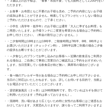
・３歳以上のお子様は、「食事・布団不要」でも入館料として2,200円をい
ただきます。
・お食事・お布団ともに不要のお子様も含め、ご予約の内容にないお子様
の追加は承ることができません。検索してもプランがヒットしない場合は
ご予約いただけませんので、ご了承ください。
・小学生（高学年・低学年）のお子様には通常「大人に準ずるお料理」を
ご用意いたします。お子様ランチにご変更を希望される場合はご予約時に
お申し付けください。（料金の割引はございません。）
・ご夕食時間は18時または18時半、ご朝食時間は7時半、8時、8時半より
お選びいただけます（チェックイン時）。18時半以降ご到着の場合ご夕食
の提供をお断りすることがございます。
・＜夕食なしのプランでお申し込みのお客様へ＞近隣の飲食店をご利用さ
れる場合は、ご自身にて事前に営業日のご確認又はご予約をおすすめいた
します。当日営業している飲食店が殆ど無い、満席等の場合がございま
す。
・食べ物のアレルギー等がある場合はご予約時にお申し付け下さいませ。
当日のご対応はいたしかねます。なお、詳しくお伺いする目的で、当館よ
りお電話させていただくことがございます。
・貸切家族風呂（２ヶ所）は24時間無料です。空いていればカギを掛けて
ご利用いただけます（予約は承っておりません）。
・混雑時、洗い場があまり広くないため特に女性のお客様にはご迷惑をお
かけしております。大変恐れ入りますが、譲り合ってご利用下さいますよ