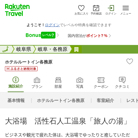
お気に入り
予約確認
ログイン
メニュー
全国
全国
岐阜県
岐阜・各務原
ホテルルートイン各務原
ホテルルートイン各務原
施設紹介
プラン
部屋
写真
クーポン
クチコミ
基本情報
ホテルルートイン各務原
客室紹介
レス
大浴場 活性石人工温泉「旅人の湯」
ビジネスや観光で疲れた体は、大浴場でゆったりと癒していただ