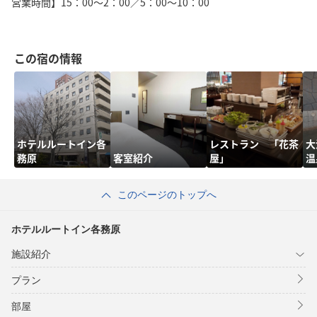
営業時間】15：00～2：00／5：00～10：00
この宿の情報
ホテルルートイン各
レストラン 「花茶
大
務原
客室紹介
屋」
温
このページのトップへ
ホテルルートイン各務原
施設紹介
プラン
部屋