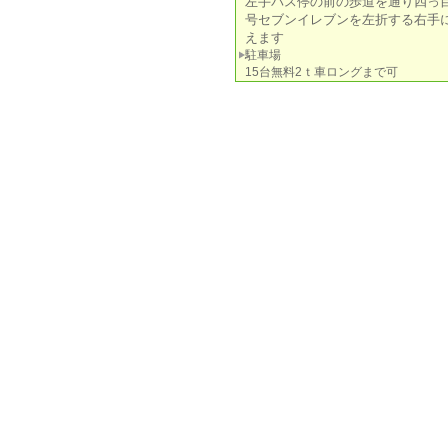
左手バス停の前の歩道を通り四っ
号セブンイレブンを左折する右手
えます
駐車場
15台無料2ｔ車ロングまで可