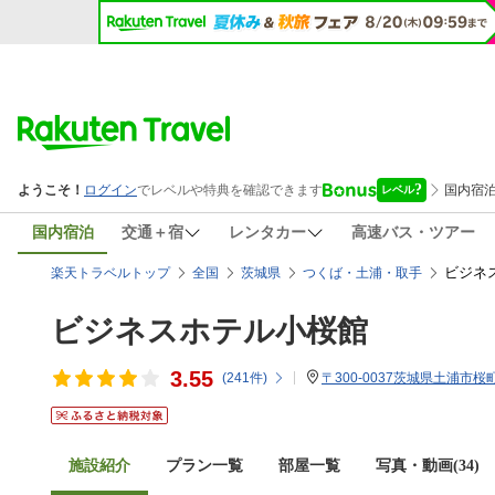
国内宿泊
交通＋宿
レンタカー
高速バス・ツアー
ビジネ
楽天トラベルトップ
全国
茨城県
つくば・土浦・取手
ビジネスホテル小桜館
3.55
(
241
件)
〒300-0037茨城県土浦市桜町
施設紹介
プラン一覧
部屋一覧
写真・動画(34)