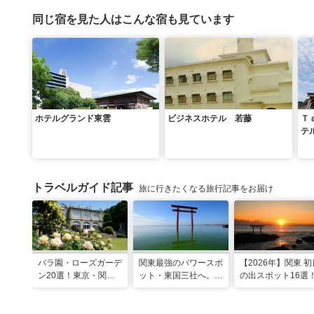
同じ宿を見た人はこんな宿も見ています
ホテルグランド東雲
ビジネスホテル 若藤
Ｔ
テ
トラベルガイド記事
旅に行きたくなる旅行記事をお届け
バラ園・ローズガーデ
関東最強のパワースポ
【2026年】関東 初
ン20選！東京・関東
ット・東国三社へ。初
の出スポット16選
の名所をご紹介
詣にも最適な、歴史と
ご利益の1日巡り旅