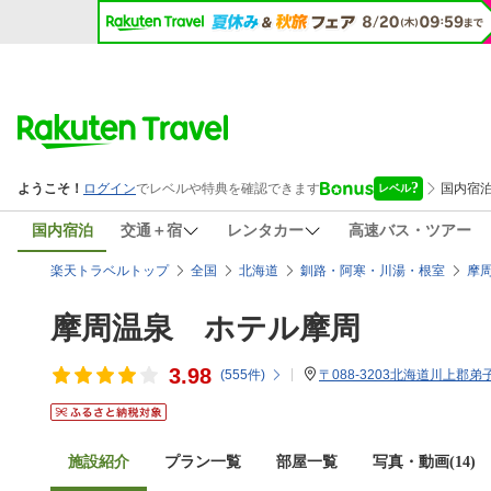
国内宿泊
交通＋宿
レンタカー
高速バス・ツアー
楽天トラベルトップ
全国
北海道
釧路・阿寒・川湯・根室
摩
摩周温泉 ホテル摩周
3.98
(
555
件)
〒088-3203北海道川上郡弟子
施設紹介
プラン一覧
部屋一覧
写真・動画(14)