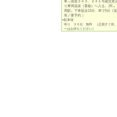
車→国道２４３、２４１号線交差
り摩周温泉（看板）へ入る。JR→
周駅』下車徒歩15分、車で5分（
有／要予約 ）
駐車場
有り ３０台 無料 （正面すぐ前
ーはお持ちください）