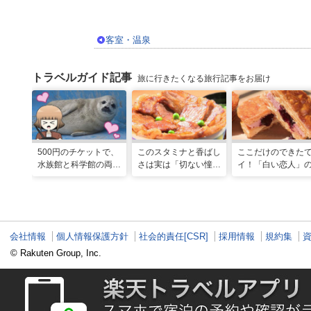
客室・温泉
トラベルガイド記事
旅に行きたくなる旅行記事をお届け
500円のチケットで、
このスタミナと香ばし
ここだけのできた
水族館と科学館の両方
さは実は「切ない憧
イ！「白い恋人」
入れる！？お得感満載
れ」だった…！北海道
屋製菓直営初のオ
の超穴場スポット！
グルメ「豚丼」のヒミ
ンキッチンが函館
ツ
会社情報
個人情報保護方針
社会的責任[CSR]
採用情報
規約集
© Rakuten Group, Inc.