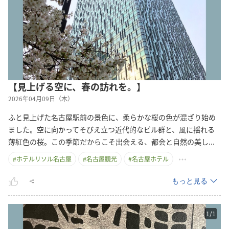
【見上げる空に、春の訪れを。】
2026年04月09日（木）
ふと見上げた名古屋駅前の景色に、柔らかな桜の色が混ざり始め
ました。空に向かってそびえ立つ近代的なビル群と、風に揺れる
薄紅色の桜。この季節だからこそ出会える、都会と自然の美
し
...
#
ホテルリソル名古屋
#
名古屋観光
#
名古屋ホテル
もっと見る
1
/
1