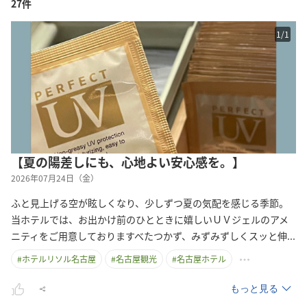
27件
1
/
1
【夏の陽差しにも、心地よい安心感を。】
2026年07月24日（金）
ふと見上げる空が眩しくなり、少しずつ夏の気配を感じる季節。
当ホテルでは、お出かけ前のひとときに嬉しいＵＶジェルのアメ
ニティをご用意しておりますべたつかず、みずみずしくスッと
伸
...
#
ホテルリソル名古屋
#
名古屋観光
#
名古屋ホテル
もっと見る