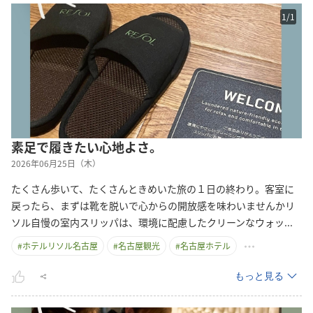
1
/
1
素足で履きたい心地よさ。
2026年06月25日（木）
たくさん歩いて、たくさんときめいた旅の１日の終わり。客室に
戻ったら、まずは靴を脱いで心からの開放感を味わいませんかリ
ソル自慢の室内スリッパは、環境に配慮したクリーンなウォ
ッ
...
#
ホテルリソル名古屋
#
名古屋観光
#
名古屋ホテル
もっと見る