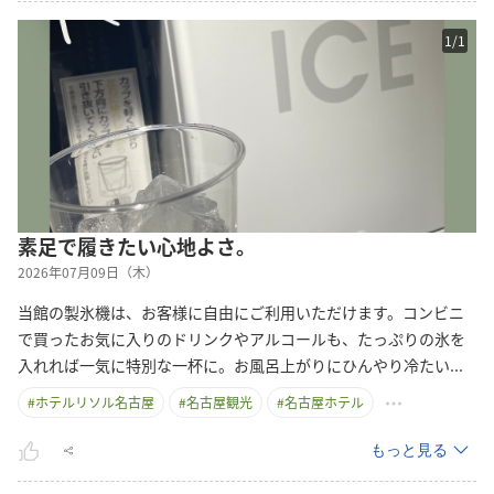
1
/
1
素足で履きたい心地よさ。
2026年07月09日（木）
当館の製氷機は、お客様に自由にご利用いただけます。コンビニ
で買ったお気に入りのドリンクやアルコールも、たっぷりの氷を
入れれば一気に特別な一杯に。お風呂上がりにひんやり冷た
い
...
#
ホテルリソル名古屋
#
名古屋観光
#
名古屋ホテル
もっと見る