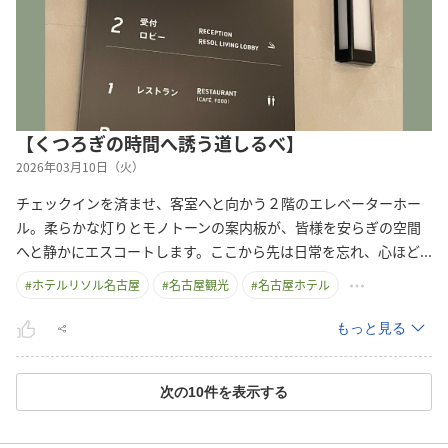
【くつろぎの時間へ誘う道しるべ】
2026年03月10日（火）
チェックインを済ませ、客室へと向かう２階のエレベーターホー
ル。柔らかな灯りとモノトーンの案内板が、皆様を安らぎの空間
へと静かにエスコートします。ここから先は日常を忘れ、心ほ
ど
...
#
ホテルリソル名古屋
#
名古屋観光
#
名古屋ホテル
もっと見る
次の
10
件を表示する