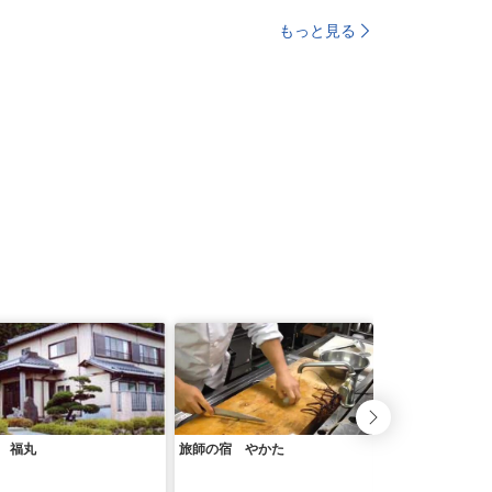
もっと見る
 福丸
旅師の宿 やかた
桜ざか