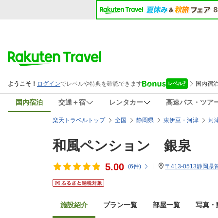
国内宿泊
交通＋宿
レンタカー
高速バス・ツア
楽天トラベルトップ
全国
静岡県
東伊豆・河津
河
和風ペンション 銀泉
5.00
(
6
件)
〒413-0513静岡県
施設紹介
プラン一覧
部屋一覧
写真・動