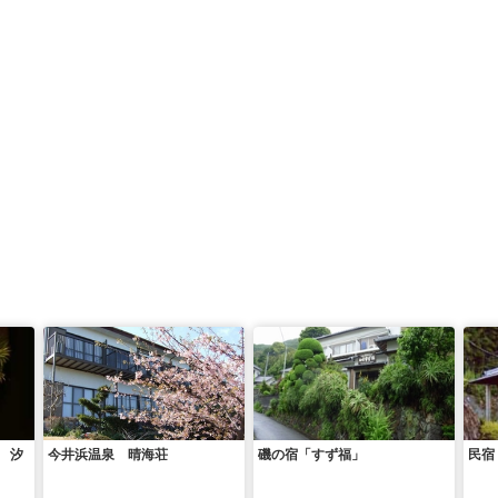
 汐
今井浜温泉 晴海荘
磯の宿「すず福」
民宿