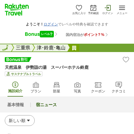
お気に入り
予約確認
ログイン
メニュー
全国
全国
三重県
津･鈴鹿･亀山
天然温泉 伊勢詣の湯 
天然温泉 伊勢詣の湯 スーパーホテル鈴鹿
サステナブルトラベル
施設紹介
プラン
部屋
写真
クーポン
クチコミ
基本情報
宿ニュース