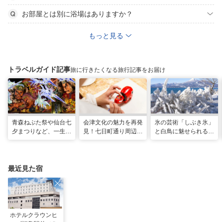
お部屋とは別に浴場はありますか？
もっと見る
トラベルガイド記事
旅に行きたくなる旅行記事をお届け
青森ねぶた祭や仙台七
会津文化の魅力を再発
氷の芸術「しぶき氷」
夕まつりなど、一生に
見！七日町通り周辺の
と白鳥に魅せられる！
一度は行きたい！東北
お散歩コース
冬の猪苗代湖ガイド。
の夏祭り
会津エリアのおすすめ
スポットも
最近見た宿
ホテルクラウンヒ