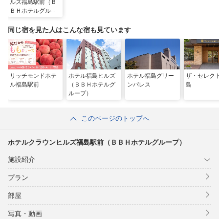
ルズ福島駅前（Ｂ
ＢＨホテルグルー
プ）
同じ宿を見た人はこんな宿も見ています
リッチモンドホテ
ホテル福島ヒルズ
ホテル福島グリー
ザ・セレク
ル福島駅前
（ＢＢＨホテルグ
ンパレス
島
ループ）
このページのトップへ
ホテルクラウンヒルズ福島駅前（ＢＢＨホテルグループ）
施設紹介
プラン
部屋
写真・動画