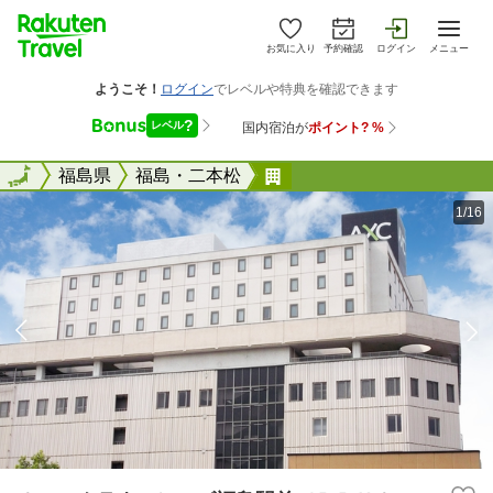
お気に入り
予約確認
ログイン
メニュー
全国
全国
福島県
福島・二本松
ホテルクラウンヒルズ福
1/16