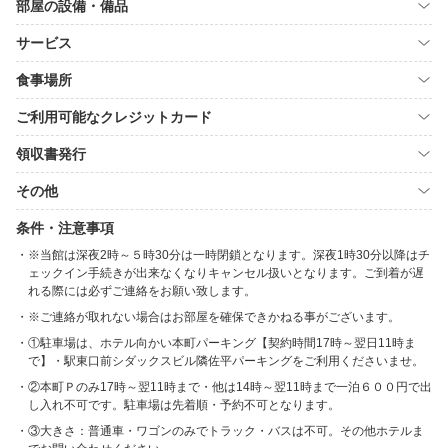
部屋の設備・備品
サービス
食事場所
ご利用可能なクレジットカード
領収書発行
その他
条件・注意事項
※当館は深夜2時～５時30分は一時閉鎖となります。深夜1時30分以降はチ
ェックイン手続きが出来なくなりキャンセル扱いとなります。ご到着が遅
れる際には必ずご連絡をお願い致します。
※ご連絡が取れない場合はお部屋を確保できかねる事がございます。
①駐車場は、ホテル向かい本町パーキング【契約時間17時～翌日11時ま
で】・駅東口前シダックスビル隣佐平パーキングをご利用くださいませ。
②本町Ｐのみ17時～翌11時まで・他は14時～翌11時まで一泊６００円で出
し入れ不可です。駐車場は先着順・予約不可となります。
③大きさ：普通車・ワゴンのみでトラック・バスは不可。その他ホテルま