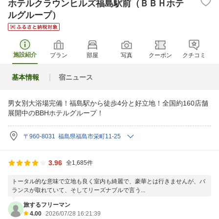
ホテルクラウンヒルズ福島駅前（ＢＢＨホテ
ルグループ）
施設紹介
プラン
部屋
写真
クーポン
クチコミ
基本情報
宿ニュース
男女別大浴場完備！福島駅から徒歩4分と好立地！全国約160店舗
展開中のBBHホテルグループ！
〒960-8031 福島県福島市栄町11-25
3.96
全1,685件
トータル的な意味で立地も良く室内も綺麗で、豪華とは行きませんが、バ
ランスが取れていて、そしてリーズナブルで言う...
旅するフリーマン
4.00
2026/07/28 16:21:39