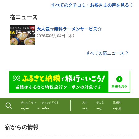
すべてのクチコミ・お客さまの声を見る
宿ニュース
大人気☆無料ラーメンサービス☆
2026年06月04日（木）
すべての宿ニュース
チェックイン
チェックアウト
大人
子ども
部屋数
--/--
--/--
--
--
--
〜
人
人
部屋
宿からの情報