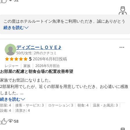
朝食も豊富でコスパ良いです。

ホテルルートイン魚津
2026-05-25
コンビニ、スーパーも近く駐車場も広くて何も言うことないです。　

この度はホテルルートイン魚津をご利用いただき、誠にありがとう
ございます。

続きを読む
あっ

また、スタッフの対応や朝食、客室環境につきましても温かいお言
電子レンジあったのかな…

葉をいただき嬉しく存じます。

案内にも無かった？それだけ分からずでした。

ディズニーＬＯＶＥ♪
チェックインの際の手違いにつきましては、お客様のお役に立てた
50代
/
女性
|
2
件のクチコミ
フロントのお姉様方ありがとうございました。
5
2026年6月8日
投稿
ようで安心いたしました。お褒めのお言葉をいただき、スタッフ一
同大変励みになります。

レジャー
家族
2026年5月
宿泊
お部屋の配慮と朝食会場の配置改善希望
電子レンジのご案内につきまして、ご不便をおかけし申し訳ござい
家族でお世話になりました。

ませんでした。

2部屋利用でしたが、近くの部屋を用意していただき、お心遣いに感激
当ホテルの電子レンジは、１階自動販売機横にてご自由にご利用い
しました。

ただけます。

また、朝食のサービスも大変助かりました。

続きを読む
今回いただきましたご意見は、今後のより分かりやすいご案内の参
|
|
|
|
|
部屋
:
4
接客・サービス
:
3
ロケーション
:
3
朝食
:
4
温泉・お風呂
:
3
考にさせていただきます。

|
設備
:
4
清潔さ
:
4
１つだけ、改善すると良いかなと思ったのが、朝食会場の配置です。

また魚津方面へお越しの際は、ぜひルートイン魚津をご利用いただ
パンのコーナーが角の方にあったため、トースターで焼く人待ちになっ
58
けますと幸いです。

てなかなか進まない状態になっておりました。

お客様のまたのお越しをスタッフ一同心よりお待ちしております。
