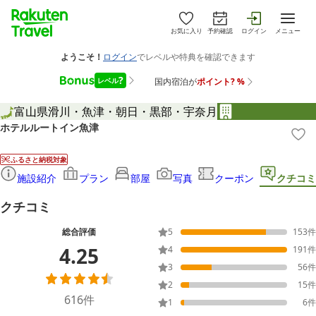
お気に入り
予約確認
ログイン
メニュー
富山県
滑川・魚津・朝日・黒部・宇奈月
ホテルルートイン魚津
ふるさと納税対象
施設紹介
プラン
部屋
写真
クーポン
クチコミ
クチコミ
総合評価
5
153
件
4.25
4
191
件
3
56
件
2
15
件
616
件
1
6
件