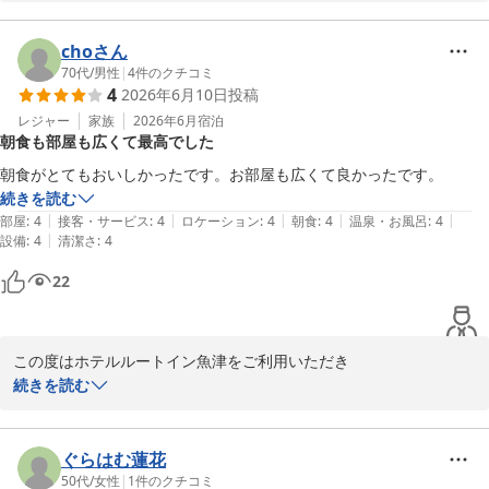
ご宿泊に満足頂けたご様子でスタッフ一同大変嬉しい限りでござい
ます。

choさん
朝食レストランでは地元食材など日替わりで提供しており、皆様に
70代
/
男性
|
4
件のクチコミ
4
2026年6月10日
投稿
は大変喜ばれております。

レジャー
家族
2026年6月
宿泊
朝食も部屋も広くて最高でした
今後もより多くのお客様にご満足いただけるよう

スタッフ一同精進して参ります。

朝食がとてもおいしかったです。お部屋も広くて良かったです。
また、機会がございましたらぜひご利用くださいませ。心よりお待
続きを読む
ちしております。

|
|
|
|
|
部屋
:
4
接客・サービス
:
4
ロケーション
:
4
朝食
:
4
温泉・お風呂
:
4
|
設備
:
4
清潔さ
:
4
フロント　吉野
22
ホテルルートイン魚津
2026-06-15
この度はホテルルートイン魚津をご利用いただき

誠に有難うございます。

続きを読む
お客様のご満足いただけたご様子を拝見し

スタッフ一同大変嬉しく感じております。

ぐらはむ蓮花
50代
/
女性
|
1
件のクチコミ