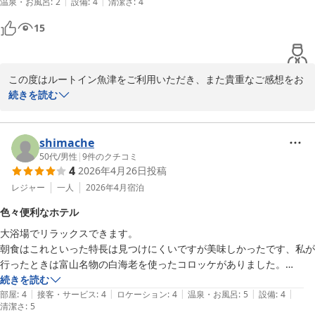
|
|
温泉・お風呂
:
2
設備
:
4
清潔さ
:
4
お風呂は狭く、部屋のテレビで確認できる混雑状況は良く確認した方が
15
いい。

設備は揃っている方。レンジ・製氷機は共有場所に。部屋にタンブラー
この度はルートイン魚津をご利用いただき、また貴重なご感想をお
や冷蔵庫もある。

寄せいただき誠にありがとうございます。

続きを読む
ルートインを利用したのが初めてなので、系列的にこんなものなのかと
禁煙ルームであるにもかかわらず、ご入室時に不快なにおいを感じ
は思うが、可もなく不可もなくと言った感じだった。
させてしまい、大変申し訳ございませんでした。今後は空調設備の
shimache
点検および消臭対応を徹底し、同様のことがないよう改善いたしま
50代
/
男性
|
9
件のクチコミ
4
2026年4月26日
投稿
す。

レジャー
一人
2026年4月
宿泊
また、朝食バイキングの品揃えにつきまして

色々便利なホテル
お急ぎの際にちょうど良いとのご評価をいただく一方、品数が少な
大浴場でリラックスできます。

めとのご指摘も真摯に受け止め、メニューの見直しと拡充を検討し
朝食はこれといった特長は見つけにくいですが美味しかったです、私が
てまいります。

行ったときは富山名物の白海老を使ったコロッケがありました。

駅からは15分ほど歩きますが主要道路沿いのせいか、色んな店が近く
続きを読む
大浴場につきましては、テレビで混雑状況の確認いただけるシステ
|
|
|
|
|
に揃っており便利でした。GUが目の前、UNICLOも斜め前くらい、ラ
部屋
:
4
接客・サービス
:
4
ロケーション
:
4
温泉・お風呂
:
5
設備
:
4
ムをご利用いただいたとのことで、今後とも大浴場の広さであった
清潔さ
:
5
ーメン店も2店、スポーツ用品店、コンビニもすぐそばです。

り混雑状況のご案内方法につきましては、お客様がより快適にご利