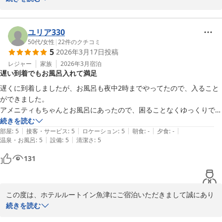
今回のご滞在はいかがでしたでしょうか。たくさんのお褒めのお言
葉をいただきスタッフ一同喜ばしい限りでございます。

ユリア330
ルートイン魚津では朝食・夕食レストランで魚津ならではのオリジ
50代
/
女性
|
22
件のクチコミ
5
2026年3月17日
投稿
ナルメニューの提供を行うなどの工夫を取り入れています。また機
会ございます際には、他のビジネスホテルには無い、お客様に喜ん
レジャー
家族
2026年3月
宿泊
遅い到着でもお風呂入れて満足
でいただけるサービスを提供できるよう日々尽力して参ります。

またお待ちしております。

遅くに到着しましたが、お風呂も夜中2時までやってたので、入ること
ができました。

山口
アメニティもちゃんとお風呂にあったので、困ることなくゆっくりでき
ました。

続きを読む
ホテルルートイン魚津
|
|
|
|
|
朝ごはんもちゃんと食べられて満足です。

部屋
:
5
接客・サービス
:
5
ロケーション
:
5
朝食
:
-
夕食
:
-
2026-04-12
|
|
温泉・お風呂
:
5
設備
:
5
清潔さ
:
5
お風呂のシャンプーがスティーブンノルなのも嬉しかったです。また、
131
この度は、ホテルルートイン魚津にご宿泊いただきまして誠にあり
がとうございます。

続きを読む
また、温かいお言葉を賜り、重ねて御礼申し上げます。
