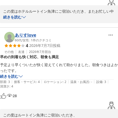
パンのコーナーを人の流れの妨げにならない場所にしていただけたらと
感じました。
この度はホテルルートイン魚津にご宿泊いただき、またお忙しい中
ご寄稿賜りまして誠にありがとうございます。

続きを読む
ホテルルートイン魚津
ホテルからのお部屋のご案内に際して、満足いただけた様子でスタ
2026-07-11
ッフ一同喜ばしい限りでございます。

またホテル設備につきまして、此度のご利用の際にはご不便をおか
ありすlove
けしまして大変申し訳ございませんでした。お客様よりいただいた
60代
/
女性
|
1
件のクチコミ
4
2026年7月7日
投稿
貴重なご意見を参考に、より良いサービスを提供できるように精進
して参りますので、ぜひまたルートイン魚津をご利用くださいま
その他
友達
2026年7月
宿泊
早めの到着も快く対応、朝食も満足
せ。

フロント　山口
予定より早くついたが快く迎えてくれて助かりました。朝食つきはよか
ったです。
ホテルルートイン魚津
続きを読む
2026-06-08
|
|
|
|
|
部屋
:
3
接客・サービス
:
4
ロケーション
:
2
温泉・お風呂
:
-
設備
:
3
清潔さ
:
4
28
この度はルートイン魚津にご宿泊いただき、
