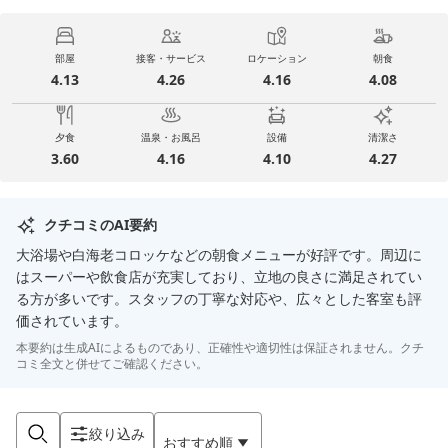
部屋
接客・サービス
ロケーション
朝食
4.13
4.26
4.16
4.08
夕食
温泉・お風呂
設備
清潔さ
3.60
4.16
4.10
4.27
クチコミのAI要約
大浴場や白海老コロッケなどの朝食メニューが好評です。周辺に
はスーパーや飲食店が充実しており、立地の良さに満足されてい
る方が多いです。スタッフの丁寧な対応や、広々とした客室も評
価されています。
本要約は生成AIによるものであり、正確性や適切性は保証されません。クチ
コミ全文と併せてご確認ください。
絞り込み
おすすめ順