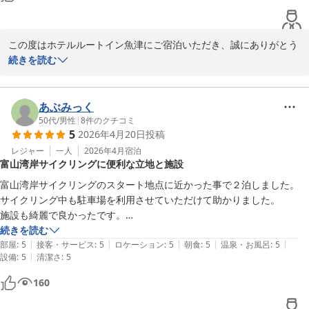
2026-04-26
この度はホテルルートイン魚津にご宿泊いただき、誠にありがとう
ございます。

続きを読む
大会前の大切なひとときを当ホテルでお過ごしいただき、大浴場や
朝食にご満足いただけたことは、私共にとっても大きな喜びです。
あぶみっく
万全のコンディションで当日を迎えられたのであれば幸いです。

50代
/
男性
|
8
件のクチコミ
5
2026年4月20日
投稿
また来年の大会や、お近くにお越しの際はぜひ当ホテルへお立ち寄
レジャー
一人
2026年4月
宿泊
富山湾岸サイクリングに便利な立地と施設
りください。

スタッフ一同、心よりお待ち申し上げております。

富山湾岸サイクリングのスタート地点に近かった事で２泊しました。

サイクリング中も駐車場を利用させていただけて助かりました。

フロント　野口

施設も綺麗で良かったです。

隣にラーメン屋さん、スーパー、少し歩くと飲食店がいくつか有るので
続きを読む
|
|
|
|
|
助かりました。

部屋
:
5
接客・サービス
:
5
ロケーション
:
5
朝食
:
5
温泉・お風呂
:
5
|
設備
:
5
清潔さ
:
5
魚津の観光地なども車で直ぐなので観光で宿泊するにも好立地だと思い
ホテルルートイン魚津
ます。
160
2026-04-30