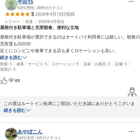
じます。徒歩圏内にコンビニエンスストアや飲食店が多数ございま
牛田15
すので、お食事や急なお買い物にも大変便利かと存じます

60代
/
男性
|
28
件のクチコミ
5
2026年4月19日
投稿
。

今後もお客様に快適な滞在を提供できるよう努めてまいります。

レジャー
友達
2026年4月
宿泊
屋根付き駐車場と充実朝食、便利な立地
またのお越しをスタッフ一同、心よりお待ち申し上げております。

屋根付き駐車場が選択できるのはオートバイ利用者には嬉しい。朝食の
フロント　野口
充実度もGOOD

近くにコンビニや食事できる店も多くロケーションも良い。
ホテルルートイン魚津
続きを読む
2026-04-30
|
|
|
|
|
部屋
:
5
接客・サービス
:
5
ロケーション
:
5
温泉・お風呂
:
5
設備
:
5
清潔さ
:
5
89
この度はルートイン魚津にご宿泊いただき誠にありがとうございま
す。滞在中は、朝食や駐車場など満足していただけたようでスタッ
続きを読む
フ一同大変嬉しく存じます。

ルートイン魚津では、季節ごとにオリジナルのメニューをご用意し
ており、富山県産のコシヒカリも多くのお客様から美味しいとのお
あやぼこん
声をいただいております。

50代
/
女性
|
6
件のクチコミ