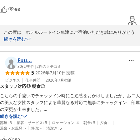
あればさらに良かったかな🤔

98
この度は、ホテルルートイン魚津にご宿泊いただき誠にありがとう
ございます。

続きを読む
また、大浴場や朝食、立地についてお褒めのお言葉をいただき、大
変嬉しく存じます。

Fuu...
黒部名水マラソン大会前後のご滞在が快適にお過ごしいただけご様
30代
/
男性
|
2
件のクチコミ
5
2026年7月10日
投稿
子に安堵しております。

ビジネス
仕事仲間
2026年7月
宿泊
スタッフ対応◎ 朝食◎
しかしながら朝食メニューについてのご意見も真摯に受けとめさせ
ていただき、ご期待にお応えできるよう努めてまいります。

こちらの手違いでチェックイン時にご迷惑をおかけしましたが、お二人
の美人な女性スタッフによる華麗なる対応で無事にチェックイン、部屋
今後もお客様にとってより良いサービスを目指してまいりますの
の変更が出来ました。

で、ぜひ次回のご来館心よりお待ちしております。

続きを読む
|
|
|
|
|
出張がよくあるので色々なビジネスホテル行きますが、やはり安定のル
部屋
:
5
接客・サービス
:
5
ロケーション
:
4
朝食
:
5
夕食
:
-
フロント　福森

|
|
温泉・お風呂
:
-
設備
:
-
清潔さ
:
5
ートイン。

部屋も綺麗。テレビも大きい。

52