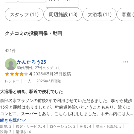
スタッフ
(
11
)
周辺施設
(
13
)
大浴場
(
11
)
客室
(
クチコミの投稿画像・動画
421
件
かんたろう25
60代
/
男性
|
27
件のクチコミ
4
2026年5月25日
投稿
レジャー
一人
2026年5月
宿泊
大浴場と朝食、駅近で便利でした
黒部名水マラソンの前後2泊で利用させていただきました。駅から徒歩
15分と距離はありましたが、幹線道路沿いということもあり、近くに
コンビニ、スーパーもあり、こちらも利用しました。ホテル内には大浴
場もあり、快適に過ごせました。ホテル朝食の一日目は大会当日のた
続きを読む
|
|
|
|
|
め、朝6時から営業していただき、ありがたかったかです。二日目に本
部屋
:
3
接客・サービス
:
4
ロケーション
:
3
朝食
:
4
温泉・お風呂
:
5
|
設備
:
3
清潔さ
:
4
格的に食事させていただきましたが、メニューとしてもう少し地域色が