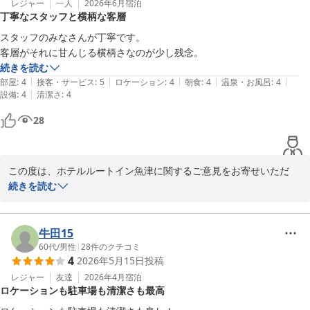
く存じます。

レジャー
一人
2026年6月
宿泊
丁寧なスタッフと横柄な客層
お客様からのご意見を参考に、今後もご満足いただけるよう努めて
スタッフのみなさんが丁寧です。

まいります。

客層がそれに甘んじる横柄さなのが少し残念。
是非お近くにお越しの際には、スタッフ一同心よりお待ちしており
続きを読む
ます。貴重なご意見をありがとうございました。

|
|
|
|
|
部屋
:
4
接客・サービス
:
5
ロケーション
:
4
朝食
:
4
温泉・お風呂
:
4
|
設備
:
4
清潔さ
:
4
フロント　福森
28
ホテルルートイン魚津
2026-06-07
この度は、ホテルルートイン魚津に関するご意見をお寄せいただ
き、誠にありがとうございます。

続きを読む
おっしゃる通り、スタッフの丁寧な接客についてお褒めいただき、
大変嬉しく思います。

牛田15
日頃よりスタッフ一同、お客様への真摯なサービスを心がけており
60代
/
男性
|
28
件のクチコミ
4
2026年5月15日
投稿
ますので、そのようにお感じいただけたことは、大きな励みとなり
ます。

レジャー
友達
2026年4月
宿泊
ロケーションも駐車場も清潔さも最高