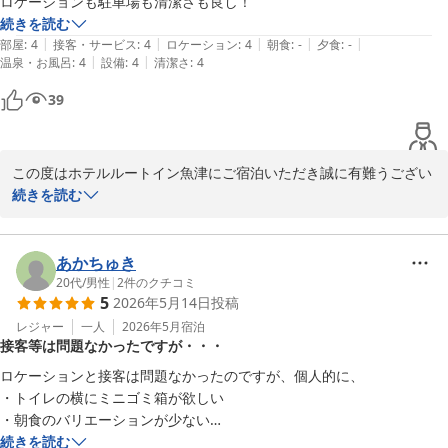
ロケーションも駐車場も清潔さも良し！
一方で、一部のお客様のご対応についてご不満を感じられた点につ
続きを読む
いては、大変心苦しく存じます。

|
|
|
|
|
部屋
:
4
接客・サービス
:
4
ロケーション
:
4
朝食
:
-
夕食
:
-
|
|
温泉・お風呂
:
4
設備
:
4
清潔さ
:
4
39
今後もより多くのお客様にご満足いただけるよう

スタッフ一同精進して参ります。

また、機会がございましたらぜひご利用くださいませ。心よりお待
ちしております。

この度はホテルルートイン魚津にご宿泊いただき誠に有難うござい
ます。

続きを読む
井出

お客様のご満足いただけたご様子を拝見し

スタッフ一同嬉しく感じております。

あかちゅき
ホテルルートイン魚津
20代
/
男性
|
2
件のクチコミ
2026-06-02
5
2026年5月14日
投稿
当館は海の景色、反対側は山の景色を

ご覧いただける立地にございます。

レジャー
一人
2026年5月
宿泊
接客等は問題なかったですが・・・
お客様のお部屋からはどちらかの景色がお楽しみいただくことがで
き、多くのお客様よりご好評いただいております。

ロケーションと接客は問題なかったのですが、個人的に、

・トイレの横にミニゴミ箱が欲しい

また、駐車場に関しても嬉しいお言葉を頂戴し、重ねて御礼申し上
・朝食のバリエーションが少ない

げます。

続きを読む