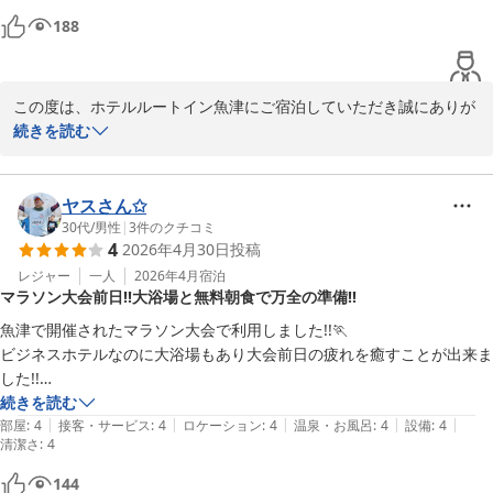
写真は列車から撮影したものですがホテルからもほぼこんな感じ、立山
用いただけるよう、表示タイミングや案内方法の改善を進めてまい
188
連峰でしょうか？雪山が綺麗に見えます。
ります。

初めてのご利用にもかかわらず「可もなく不可もなく」とのお声を
この度は、ホテルルートイン魚津にご宿泊していただき誠にありが
いただきましたこと、当ホテルの標準サービスと受け止め、今後さ
とうございます。

続きを読む
らに「また泊まりたい」と感じていただけるよう努力してまいりま
また、貴重なご意見をお寄せくださり重ねて御礼申し上げます。

す。

ご滞在中では快適にお過ごしいただけたご様子に安堵しておりま
ヤスさん✩
重ねてご意見を賜りましたことにお礼申し上げるとともに、

す。

30代
/
男性
|
3
件のクチコミ
次回のご来館をスタッフ一同心よりお待ちしております。

4
2026年4月30日
投稿
朝食についてはお褒めの言葉をいただき、恐縮ながらも励みとなり
ます。今後もお客様に満足いただけるサービスと料理の向上に努め
レジャー
一人
2026年4月
宿泊
井出
マラソン大会前日!!大浴場と無料朝食で万全の準備!!
てまいります。

ホテルルートイン魚津
ホテル近隣では色々なお店などあり、またホテルから見える立山連
魚津で開催されたマラソン大会で利用しました!!🏃

峰は最高の眺めとなっております。お客様のお声を大切に、スタッ
2026-07-08
ビジネスホテルなのに大浴場もあり大会前日の疲れを癒すことが出来ま
フ一同快適な空間作りを心がけてまいります。

した!!

次回のご利用を心よりお待ちしております。

無料朝食も和食洋食等種類が豊富でしっかりと栄養補給してマラソン大
続きを読む
|
|
|
|
|
会に挑むことが出来ました!!
部屋
:
4
接客・サービス
:
4
ロケーション
:
4
温泉・お風呂
:
4
設備
:
4
清潔さ
フロント　福森
:
4
ホテルルートイン魚津
144