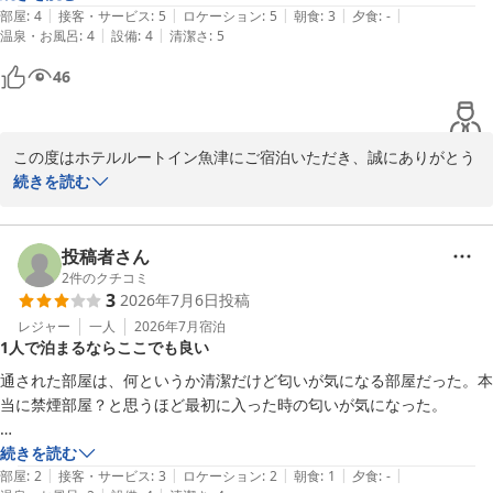
|
|
|
|
|
部屋
:
4
接客・サービス
:
5
ロケーション
:
5
朝食
:
3
夕食
:
-
お客様にご満足いただけるホテルを目指し、日々精進して参ります
|
|
温泉・お風呂
:
4
設備
:
4
清潔さ
:
5
ので、またぜひ機会がございましたら当館をご利用くださいませ。

46
心よりお待ちしております。

フロント　井出
この度はホテルルートイン魚津にご宿泊いただき、誠にありがとう
ございます。

続きを読む
ホテルルートイン魚津
2026-05-14
接客やロケーションにご満足いただけた一方で、朝食の品数やトイ
レの設備に関し、ご不便をおかけし申し訳ございませんでした。

投稿者さん
いただきましたゴミ箱設置のご要望と朝食へのアドバイスを真摯に
2
件のクチコミ
3
2026年7月6日
投稿
受け止め、お客様に満足していただけるようサービスの向上に努め
て参ります。

レジャー
一人
2026年7月
宿泊
1人で泊まるならここでも良い
またのお越しを心よりお待ち申し上げております。

通された部屋は、何というか清潔だけど匂いが気になる部屋だった。本
当に禁煙部屋？と思うほど最初に入った時の匂いが気になった。

朝食のバイキングは、サッと済ませるには丁度良い品数なのかもと感じ
続きを読む
ホテルルートイン魚津
|
|
|
|
|
た。品数少なめ。

部屋
:
2
接客・サービス
:
3
ロケーション
:
2
朝食
:
1
夕食
:
-
2026-05-14