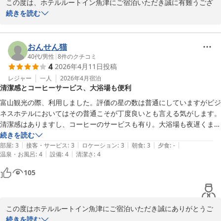
この度は、ホテルルートイン魚津にご宿泊いただき誠に有難うござ
います。

続きを読む
当館の駐車場は平面駐車場と立体駐車場があり、

多くのご予約をいただいている日には

おんせん猫
空きが少なくなることもございますが、

40代
/
男性
|
8
件のクチコミ
4
2026年4月11日
投稿
フロントスタッフにお尋ねいただきますと、

ご案内させていただきますので

レジャー
一人
2026年4月
宿泊
清潔感とコーヒーサービス、大浴場も便利
ご安心くださいませ。

富山観光の際、利用しました。評価の星の数は普通にしていますがビジ
お客様からの温かいお言葉、感謝申し上げます。

ネスホテルにおいてはその普通こそが丁度良いとも言える気がします。
清潔感はありますし、コーヒーのサービスも有り。大浴場も夜遅くまで
また、ぜひ魚津へお越しの際には当館をご利用くださいませ。心よ
利用できるので便利です。周辺にもお店がたくさんありますので不自由
続きを読む
りお待ちしております。

|
|
|
|
|
もないと思います。
部屋
:
3
接客・サービス
:
3
ロケーション
:
3
朝食
:
3
夕食
:
-
|
|
温泉・お風呂
:
4
設備
:
4
清潔さ
:
4
井出

105
ホテルルートイン魚津
2026-04-21
この度はホテルルートイン魚津にご宿泊いただき誠にありがとうご
ざいます。また、お忙しい中ご寄稿賜り重ねて感謝申し上げます。

続きを読む