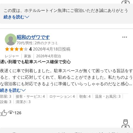
この度は、ホテルルートイン魚津にご宿泊いただき誠にありがとう
ございます。

続きを読む
ご滞在中、駐車場や立地面でご不便なくお過ごし頂けた様子に安心
いたしました。また施設の清潔さについてもお褒めのお言葉をいた
だき、スタッフ一同大変嬉しく思っております。

昭和のザワです
周辺の飲食店やスーパー、観光地へのアクセスの良さもお役に立て
70代
/
男性
|
2
件のクチコミ
4
2026年4月18日
投稿
たようで何よりでございます。

レジャー
家族
2026年4月
宿泊
遅い到着でも駐車スペース確保で安心
今後も、より快適にお過ごしいただける施設づくりに努めてまいり
ますので、またお近くへお越しの際はぜひご利用下さいませ。

夜遅くに車で到着しました。駐車スペースが無くて困っている旨話をす
ると、すぐに応対してくれて、駐めることができました。私たちのよう
フロント　佐藤
な宿泊客にも対応できるように準備していらっしゃゃるのだなと感心し
ました。
続きを読む
ホテルルートイン魚津
|
|
|
|
|
部屋
:
3
接客・サービス
:
4
ロケーション
:
4
朝食
:
4
温泉・お風呂
:
3
2026-04-22
|
設備
:
3
清潔さ
:
3
126