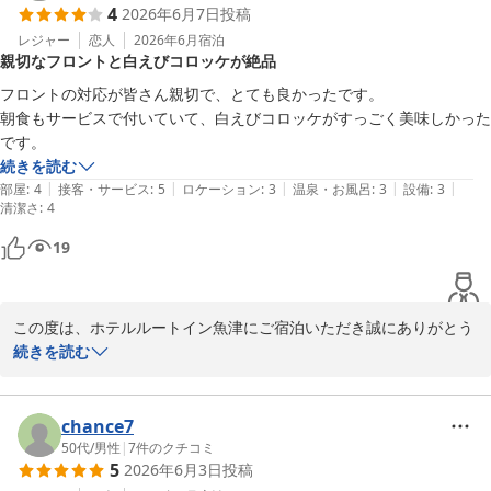
4
2026年6月7日
投稿
当館の朝食は毎日約30種類の品をご用意しており、

和洋バイキングとなっております。

レジャー
恋人
2026年6月
宿泊
親切なフロントと白えびコロッケが絶品
多くのお客様にご満足いただけるよう

メニュー構成についても工夫しております。

フロントの対応が皆さん親切で、とても良かったです。

朝食もサービスで付いていて、白えびコロッケがすっごく美味しかった
また、ぜひ機会がございましたら、

です。
ルートイン魚津をご利用くださいませ。

続きを読む
心よりお待ちしております。

|
|
|
|
|
部屋
:
4
接客・サービス
:
5
ロケーション
:
3
温泉・お風呂
:
3
設備
:
3
清潔さ
:
4
フロント井出
19
ホテルルートイン魚津
2026-06-10
この度は、ホテルルートイン魚津にご宿泊いただき誠にありがとう
ございます。

続きを読む
また、温かいお褒めのお言葉をくださり、重ねて御礼申し上げま
す。

chance7
朝食にて「しろえびコロッケ」も満足いただけたとのこと、フロン
50代
/
男性
|
7
件のクチコミ
5
2026年6月3日
投稿
トスタッフの対応についてもお褒めのお言葉をいただき、大変嬉し