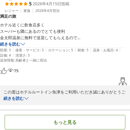
5
2026年4月15日
投稿
また魚津にお越しの際には、ルートイン魚津をご利用くださいま
せ。

レジャー
家族
2026年4月
宿泊
満足の旅
スタッフ一同お待ちしております。

ホテル近くに飲食店多く

スーパーも隣にあるのでとても便利

金太郎温泉に無料で送迎してもらえるので

ホテルルートイン魚津
家族は喜んで入りに行きました

続きを読む
2026-04-21
|
|
|
|
|
魚津に来たらまた泊まります
部屋
:
5
接客・サービス
:
5
ロケーション
:
5
朝食
:
5
温泉・お風呂
:
4
|
設備
:
4
清潔さ
:
5
追加情報
:
高齢者と一緒に宿泊
75
この度はホテルルートイン魚津をご利用いただき誠にありがとうご
ざいます。また、近隣の飲食店や金太郎温泉にも満足していただけ
続きを読む
たご様子でスタッフ一同大変嬉しく存じます。

金太郎温泉はにっぽんの温泉100選に入選した天然温泉です。そし
てルートイン魚津からの無料のシャトルバスは他のお客様にも大変
もっと見る
喜ばれております。次回も是非ご利用くださいませ。
