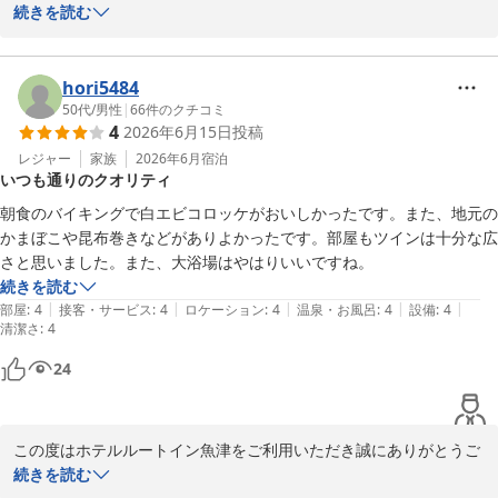
また温かいお言葉をお寄せいただき誠にありがとうございます。

続きを読む
予定よりお早くご到着された際も、スムーズにご案内できましたこ
とを大変嬉しく存じます。

また、朝食につきましてもご満足いただけたとのこと、スタッフ一
hori5484
同励みになります。

50代
/
男性
|
66
件のクチコミ
4
2026年6月15日
投稿
今後も快適にお過ごしいただけるようサービス向上に努めてまいり
レジャー
家族
2026年6月
宿泊
いつも通りのクオリティ
ますので、またのご利用を心よりお待ち申し上げております。

朝食のバイキングで白エビコロッケがおいしかったです。また、地元の
井出
かまぼこや昆布巻きなどがありよかったです。部屋もツインは十分な広
さと思いました。また、大浴場はやはりいいですね。
ホテルルートイン魚津
続きを読む
2026-07-08
|
|
|
|
|
部屋
:
4
接客・サービス
:
4
ロケーション
:
4
温泉・お風呂
:
4
設備
:
4
清潔さ
:
4
24
この度はホテルルートイン魚津をご利用いただき誠にありがとうご
ざいます。

続きを読む