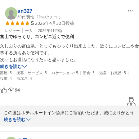
大浴場をご利用いただきご満足いただけたとのこと、大変嬉しく存
an327
じます。アメニティや朝食についてもお褒めの言葉をいただき感謝
60代
/
男性
|
2
件のクチコミ
5
2026年4月30日
投稿
しております。

レジャー
一人
2026年4月
宿泊
富山でゆっくり、コンビニ近くで便利
今後もお客様に快適にお過ごしいただけるよう努めてまいりますの
で、またお越しいただける日をスタッフ一同心よりお待ち申し上げ
久しぶりの富山県、とってもゆっくり出来ました。近くにコンビニや食
ております。

事する所もあり便利です。

次回もお世話になりたいと思いました。
フロント　福森
続きを読む
|
|
|
|
|
部屋
:
5
接客・サービス
:
5
ロケーション
:
5
朝食
:
5
温泉・お風呂
:
5
ホテルルートイン魚津
|
設備
:
4
清潔さ
:
4
2026-03-18
94
この度はホテルルートイン魚津にご宿泊いただき、誠にありがとう
ございます。

続きを読む
当ホテルの周辺環境にご満足いただけた様子を伺い、大変嬉しく存