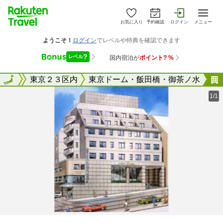
お気に入り
予約確認
ログイン
メニュー
東京都
全国
東京２３区内
東京ドーム・飯田橋・御茶ノ水
1/1