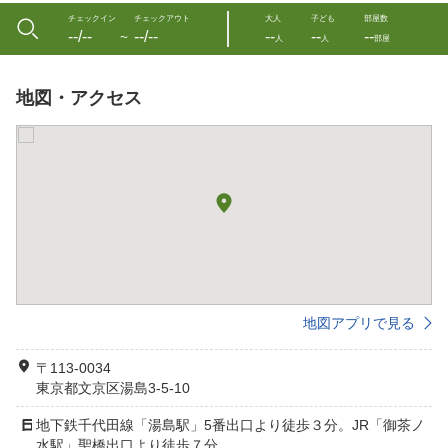
チェックイン
チェックアウト
大人
子ども
部屋数
--/--
--/--
--
--
--
〜
人
人
部屋
地図・アクセス
地図アプリで見る
〒113-0034
東京都文京区湯島3-5-10
地下鉄千代田線「湯島駅」5番出口より徒歩３分。JR「御茶ノ
水駅」聖橋出口より徒歩７分。