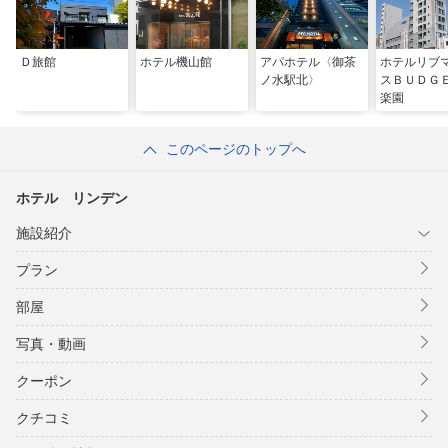
Ｄ旅館
ホテル機山館
アパホテル〈御茶
ホテルリブ
ノ水駅北〉
スＢＵＤＧ
楽園
このページのトップへ
ホテル リンデン
施設紹介
プラン
部屋
写真・動画
クーポン
クチコミ