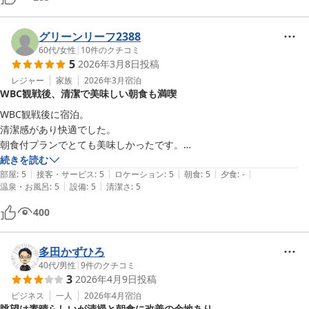
グリーンリーフ2388
60代
/
女性
|
10
件のクチコミ
5
2026年3月8日
投稿
レジャー
家族
2026年3月
宿泊
WBC観戦後、清潔で美味しい朝食も満喫
WBC観戦後に宿泊。

清潔感があり快適でした。

朝食付プランでとても美味しかったです。

コーヒーのおかわりもできました。

続きを読む
|
|
|
|
|
皇居が近いので翌日は散策を楽しみました。

部屋
:
5
接客・サービス
:
5
ロケーション
:
5
朝食
:
5
夕食
:
-
|
|
温泉・お風呂
:
5
設備
:
5
清潔さ
:
5
また利用したいです。
400
多田かずひろ
40代
/
男性
|
9
件のクチコミ
3
2026年4月9日
投稿
ビジネス
一人
2026年4月
宿泊
眺望は素晴らしいが清掃と朝食に改善の余地あり