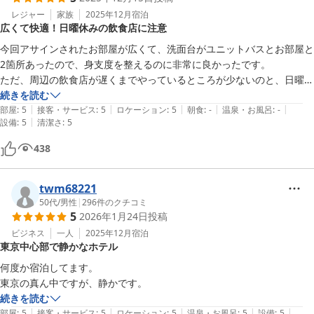
レジャー
家族
2025年12月
宿泊
広くて快適！日曜休みの飲食店に注意
今回アサインされたお部屋が広くて、洗面台がユニットバスとお部屋と
2箇所あったので、身支度を整えるのに非常に良かったです。

ただ、周辺の飲食店が遅くまでやっているところが少ないのと、日曜日
はやっていないところが多いです。
続きを読む
|
|
|
|
|
部屋
:
5
接客・サービス
:
5
ロケーション
:
5
朝食
:
-
温泉・お風呂
:
-
|
設備
:
5
清潔さ
:
5
438
twm68221
50代
/
男性
|
296
件のクチコミ
5
2026年1月24日
投稿
ビジネス
一人
2025年12月
宿泊
東京中心部で静かなホテル
何度か宿泊してます。

東京の真ん中ですが、静かです。
続きを読む
|
|
|
|
|
部屋
:
5
接客・サービス
:
5
ロケーション
:
5
温泉・お風呂
:
5
設備
:
5