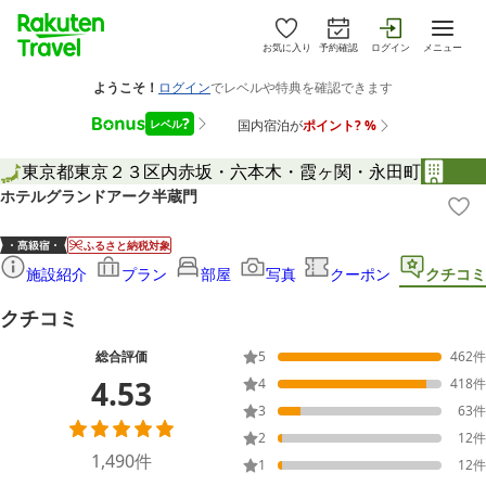
お気に入り
予約確認
ログイン
メニュー
東京都
東京２３区内
赤坂・六本木・霞ヶ関・永田町
ホテルグランドアーク半蔵門
ふるさと納税対象
施設紹介
プラン
部屋
写真
クーポン
クチコミ
クチコミ
総合評価
5
462
件
4.53
4
418
件
3
63
件
2
12
件
1,490
件
1
12
件