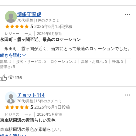
博多守景虎
70代
/
男性
|
1
件のクチコミ
5
2026年6月15日
投稿
レジャー
一人
2026年6月
宿泊
永田町・霞ヶ関至近、最高のロケーション
　永田町、霞ヶ関が近く、当方にとって最適のロケーションでした。
続きを読む
|
|
|
|
|
部屋
:
5
接客・サービス
:
5
ロケーション
:
5
温泉・お風呂
:
5
設備
:
5
清潔さ
:
5
136
チョット114
70代
/
男性
|
15
件のクチコミ
5
2026年6月1日
投稿
ビジネス
一人
2026年5月
宿泊
東京駅周辺の素晴らしい景色
東京駅周辺の景色が素晴らしい。
続きを読む