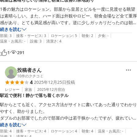
1番の魅力はロケーション。部屋から皇居とビルを一度に見渡せる眺望
は素晴らしい。また、ハード面は外観やロビー、朝食会場など全て重厚
感があり、とても満足感が高いです。逆に少しガッカリだったのは朝
食。価格に対して内容と味が少しアンバランスな気がしました。また部
続きを読む
|
|
|
|
|
屋の清掃に関してもテーブルまわりは埃が結構積もっていたり、浴槽に
部屋
:
3
接客・サービス
:
3
ロケーション
:
5
朝食
:
2
夕食
:
-
|
|
温泉・お風呂
:
-
設備
:
3
清潔さ
:
4
は前の方の色々残っていたり、もう少しだけ清掃は頑張って欲しい気
も。総合的に良いホテルです。
1
291
投稿者さん
10
件のクチコミ
4
2025年12月25日
投稿
レジャー
家族
2025年12月
宿泊
駅近で便利！静かで落ち着くホテル
駅からとても近く、アクセス方法がサイトに書いてあった通りでわかり
やすく、助かりました。

ダブルのお部屋でしたので部屋の中は若干狭かったですが、疲れていた
ので小回りがきいて良かったです。

続きを読む
|
|
|
|
|
枕元にはUSBタイプの充電口がありました。充電コードが用意してあっ
部屋
:
4
接客・サービス
:
4
ロケーション
:
4
朝食
:
4
温泉・お風呂
:
-
|
設備
:
3
清潔さ
:
4