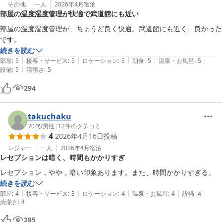
その他
一人
2026年4月
宿泊
部屋の温度湿度管理が快適で武道館にも近い
部屋の温度湿度管理が、ちょうど良く快適。武道館にも近く、良かった
です。
続きを読む
|
|
|
|
|
部屋
:
5
接客・サービス
:
5
ロケーション
:
5
朝食
:
5
温泉・お風呂
:
5
|
設備
:
5
清潔さ
:
5
294
takuchaku
70代
/
男性
|
12
件のクチコミ
4
2026年4月16日
投稿
レジャー
一人
2026年4月
宿泊
レセプションは暗く、時間もかかりすぎ
レセプション，やや，暗い印象あります。また、時間かかりすぎる。
続きを読む
|
|
|
|
|
部屋
:
4
接客・サービス
:
3
ロケーション
:
4
温泉・お風呂
:
4
設備
:
4
清潔さ
:
4
285