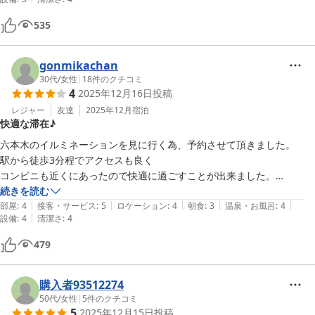
たのでモバイルバッテリーの充電にお借りしました。欲を言えば、もう
１つくらい、枕元やテーブル近くにコンセントがあると嬉しいです。

535
静かな場所で、見晴らしの良いお部屋でした。

朝食会場では、後から来た強引なスリッパ軍団を先を越されましたが
（笑）和定食が美味しかったです。

gonmikachan
後から知ったのですが、お飲み物は同じものであればおかわり自由だっ
30代
/
女性
|
18
件のクチコミ
4
2025年12月16日
投稿
たようで、教えて頂けたらもう少し戴きたかったです。

２階の喫煙所を利用しましたが、夜エレベーターを降りると、薄暗くて
レジャー
友達
2025年12月
宿泊
快適な滞在♪
少し怖かったです。

六本木のイルミネーションを見に行く為、予約させて頂きました。

外国人やファミリー層は少ないようで、落ち着いた雰囲気のホテルでし
駅から徒歩3分程でアクセスも良く

た。次はもっと余裕を持ってお邪魔して、皇居や靖国神社に足を伸ばし
コンビニも近くにあったので快適に過ごすことが出来ました。

てみたいです。
お部屋はスタンダードなお部屋でしたが、広さや設備は十分でした。

続きを読む
|
|
|
|
|
部屋
:
4
接客・サービス
:
5
ロケーション
:
4
朝食
:
3
温泉・お風呂
:
4
|
設備
:
4
清潔さ
:
4
一点、朝食にデザートが付いていると良いなと思いましたので

今後の期待を込めて4とさせて頂きました。

479
この度は素敵な滞在をありがとうございました。
購入者93512274
50代
/
女性
|
5
件のクチコミ
5
2025年12月15日
投稿