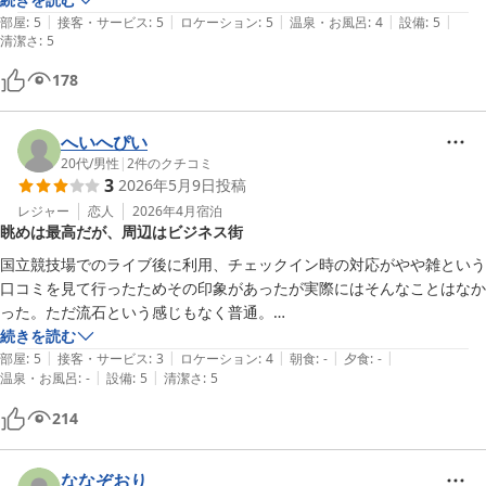
|
|
|
|
|
部屋
:
5
接客・サービス
:
5
ロケーション
:
5
温泉・お風呂
:
4
設備
:
5
清潔さ
:
5
178
へいへぴい
20代
/
男性
|
2
件のクチコミ
3
2026年5月9日
投稿
レジャー
恋人
2026年4月
宿泊
眺めは最高だが、周辺はビジネス街
国立競技場でのライブ後に利用、チェックイン時の対応がやや雑という
口コミを見て行ったためその印象があったが実際にはそんなことはなか
った。ただ流石という感じもなく普通。

部屋からの眺めは最高だが、ホテル周辺や街の雰囲気はビジネス街感が
続きを読む
|
|
|
|
|
強いため非日常的イベントでの利用には適さない気がする。
部屋
:
5
接客・サービス
:
3
ロケーション
:
4
朝食
:
-
夕食
:
-
|
|
温泉・お風呂
:
-
設備
:
5
清潔さ
:
5
214
ななぞおり