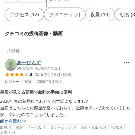
アクセス
(
12
)
アメニティ
(
2
)
夜景
(
13
)
朝食
(
8
クチコミの投稿画像・動画
1,106
件
あーびんぐ
50代
/
女性
|
40
件のクチコミ
4
2026年6月27日
投稿
レジャー
家族
2026年5月
宿泊
皇居が見える部屋で叙勲の準備に便利
2026年春の叙勲に合わせてお世話になりました

当初はこちらのお部屋が空いておらず、近隣ホテルで決めていました
が、空いたのでこちらにしました

高齢の両親を伴って、慣れない環境で緊張と疲労を鑑み、湯船に足を伸
続きを読む
|
|
|
|
|
ばして入れることはリラックスにも繋がると考えました

部屋
:
4
接客・サービス
:
4
ロケーション
:
4
温泉・お風呂
:
4
設備
:
4
清潔さ
:
4
お布団を３人分並べると手狭ではありますが、親子で川の字で寝れたこ