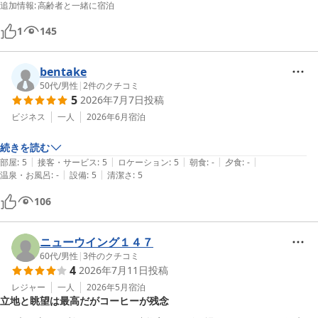
追加情報
:
高齢者と一緒に宿泊
とは良い思い出となりました

基礎化粧品、歯ブラシセット等アメニティ類も充実していました（海外
1
145
ではあり得ないおもてなしです）

そして、すぐお隣は皇居、半蔵門側が見えました

bentake
皇居のお濠、三宅坂方面、国会議事堂、最高裁判所、遠くに東京タワ
50代
/
男性
|
2
件のクチコミ
ー、六本木ヒルズ等、東京の景色と夜景も楽しめました

5
2026年7月7日
投稿
ホテル内には美容室もあるので、婚礼、叙勲にも予約が取れれば利用が
ビジネス
一人
2026年6月
宿泊
可能なようです

叙勲は拝謁の解散場所が東京駅丸の内付近なので、こちらでお支度から
続きを読む
帰宅前のお着替え等が出来るとかなり便利だと思います

|
|
|
|
|
部屋
:
5
接客・サービス
:
5
ロケーション
:
5
朝食
:
-
夕食
:
-
我が家は叙勲近くにホテルを予約したので、近隣でお支度と写真撮影を
|
|
温泉・お風呂
:
-
設備
:
5
清潔さ
:
5
行ないました
106
ニューウイング１４７
60代
/
男性
|
3
件のクチコミ
4
2026年7月11日
投稿
レジャー
一人
2026年5月
宿泊
立地と眺望は最高だがコーヒーが残念