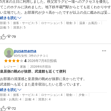
5月末の土日に利用しました。秩父宮ラグビー場へのアクセスを優先し
てこのホテルに決めました。地下鉄半蔵門駅からとても近くわかりやす
い立地でした。お部屋代が少々高かったですが以上の点に鑑みれば妥当
な額と言えるかもしれません。部屋からの眺めは素晴らしくまた、部屋
続きを読む
|
|
|
|
|
はシングルステイには十分な広さでした。ミネラルウォーターが２本用
部屋
:
5
接客・サービス
:
5
ロケーション
:
5
朝食
:
3
温泉・お風呂
:
-
|
設備
:
5
清潔さ
:
5
意されていて重宝しました。朝食は和と洋から選べて「洋」をリクエス
トしました。全体として満足のいく内容でしたが、コーヒーが期待以下
79
だったので辛目の点数とさせていただきました。それ以外のホテルとし
ての快適さなどはさすが一流だと感じました。
pusamama
60代
/
女性
|
3
件のクチコミ
4
2026年7月8日
投稿
レジャー
家族
2026年6月
宿泊
皇居側の眺めが抜群、武道館も近くて便利
お部屋の清潔感と皇居側の眺めが抜群に良かったです。

続きを読む
|
|
|
|
|
部屋
:
4
接客・サービス
:
4
ロケーション
:
4
朝食
:
-
夕食
:
-
|
|
温泉・お風呂
:
4
設備
:
4
清潔さ
:
4
72