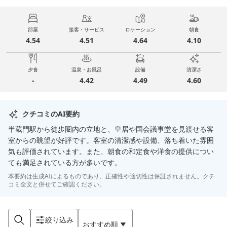
部屋
接客・サービス
ロケーション
朝食
4.54
4.51
4.64
4.10
夕食
温泉・お風呂
設備
清潔さ
-
4.42
4.49
4.60
クチコミのAI要約
半蔵門駅から徒歩圏内の立地と、皇居や国会議事堂を見渡せる客
室からの眺望が好評です。客室の清潔感や設備、落ち着いた雰囲
気も評価されています。また、朝食の和定食や洋食の提供につい
ても満足されている方が多いです。
本要約は生成AIによるものであり、正確性や適切性は保証されません。クチ
コミ全文と併せてご確認ください。
絞り込み
おすすめ順