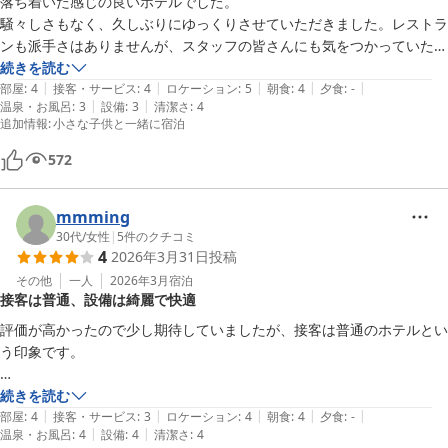
落ち着いた感じの良いホテルでした。

騒々しさもなく、久しぶりにゆっくりさせていただきました。レストラ
ンも派手さはありませんが、スタッフの皆さんにも気をつかっていただ
き、食事も美味しくいただきました。夜の景色が最高です！

続きを読む
|
|
|
|
|
国会議事堂や東京タワーが本当に綺麗で。

部屋
:
4
接客・サービス
:
4
ロケーション
:
5
朝食
:
4
夕食
:
-
|
|
温泉・お風呂
:
3
設備
:
3
清潔さ
:
4
孫達は、ベッドから寝ながら「いつ灯りが消えるのか」見ていたそう
追加情報
:
小さな子供と一緒に宿泊
で。

一晩でしたが、楽しい時間を過ごさせていただきました。

572
mmming
30代
/
女性
|
5
件のクチコミ
4
2026年3月31日
投稿
その他
一人
2026年3月
宿泊
接客は普通、設備は綺麗で快適
評価が高かったので少し期待していましたが、接客は普通のホテルとい
う印象です。

チェックインの際に対応してくださった男性が、言葉遣いやキーの受け
続きを読む
|
|
|
|
|
渡しなど、やや雑な対応だったのが気になりました。

部屋
:
4
接客・サービス
:
3
ロケーション
:
4
朝食
:
4
夕食
:
-
|
|
温泉・お風呂
:
4
設備
:
4
清潔さ
:
4
ビジネスホテルの方が丁寧に感じるくらいでした。
