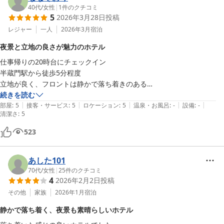
40代
/
女性
|
1
件のクチコミ
5
2026年3月28日
投稿
レジャー
一人
2026年3月
宿泊
夜景と立地の良さが魅力のホテル
仕事帰りの20時台にチェックイン

半蔵門駅から徒歩5分程度

立地が良く、フロントは静かで落ち着きのある

ホテルです。

続きを読む
|
|
|
|
|
部屋
:
5
接客・サービス
:
5
ロケーション
:
5
温泉・お風呂
:
-
設備
:
-
清潔さ
:
5
部屋からは皇居や丸の内、ヒルズなど

夜景がとても綺麗です。

523
朝は国会議事堂や国立劇場、皇居お掘りが

見渡せます。

あした101
70代
/
女性
|
25
件のクチコミ
地下鉄で皇居にも行けますし

4
2026年2月2日
投稿
ホテルのレストランでのランチも楽しめます。

その他
家族
2026年1月
宿泊
機会があればまた利用させていただきたいです。
静かで落ち着く、夜景も素晴らしいホテル