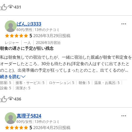
431
チェックアウトの際は、別の方で丁寧に対応してくださったので、たま
たまだったのかもしれません。

ばんぷ3333
設備に不満はなく、お部屋も綺麗でした。
60代
/
男性
|
13
件のクチコミ
5
2026年3月29日
投稿
レジャー
一人
2026年3月
宿泊
朝食の遅さに予定が狂い残念
私は朝食無しでの宿泊でしたが、一緒に宿泊した親戚が朝食で和定食を
オーダーしたところ、30分も待たされ(洋定食の人はすぐに出てきたと
のこと)、出発準備の予定が狂ってしまったとのこと。出てくるのがこ
んなに遅いのであれば一言言ってもらえればと思います。他が快適だっ
続きを読む
|
|
|
|
|
たのに残念でした。
部屋
:
5
接客・サービス
:
5
ロケーション
:
5
朝食
:
5
温泉・お風呂
:
5
|
設備
:
5
清潔さ
:
5
436
真理子5824
60代
/
女性
|
13
件のクチコミ
5
2026年4月25日
投稿