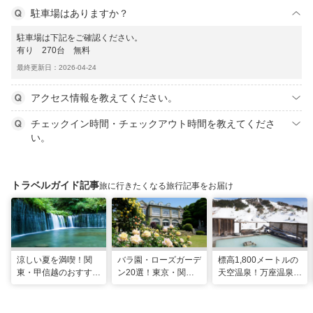
駐車場はありますか？
駐車場は下記をご確認ください。
有り 270台 無料
最終更新日：2026-04-24
アクセス情報を教えてください。
チェックイン時間・チェックアウト時間を教えてくださ
い。
トラベルガイド記事
旅に行きたくなる旅行記事をお届け
涼しい夏を満喫！関
バラ園・ローズガーデ
標高1,800メートルの
東・甲信越のおすすめ
ン20選！東京・関東
天空温泉！万座温泉
避暑地14選
の名所をご紹介
日進舘の絶景風呂と充
実プログラムで心身を
整える