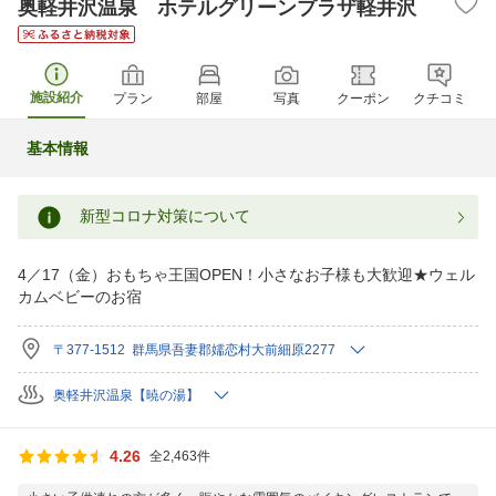
奥軽井沢温泉 ホテルグリーンプラザ軽井沢
施設紹介
プラン
部屋
写真
クーポン
クチコミ
基本情報
新型コロナ対策について
4／17（金）おもちゃ王国OPEN！小さなお子様も大歓迎★ウェル
カムベビーのお宿
〒377-1512 群馬県吾妻郡嬬恋村大前細原2277
奥軽井沢温泉【暁の湯】
4.26
全2,463件