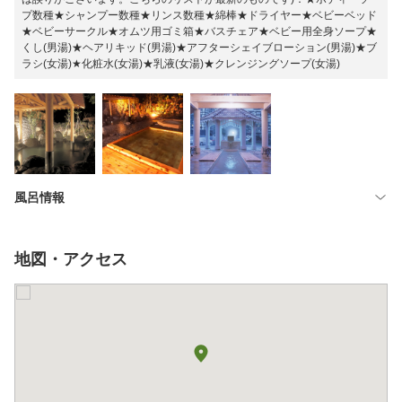
プ数種★シャンプー数種★リンス数種★綿棒★ドライヤー★ベビーベッド
★ベビーサークル★オムツ用ゴミ箱★バスチェア★ベビー用全身ソープ★
くし(男湯)★ヘアリキッド(男湯)★アフターシェイブローション(男湯)★ブ
ラシ(女湯)★化粧水(女湯)★乳液(女湯)★クレンジングソープ(女湯)
風呂情報
地図・アクセス