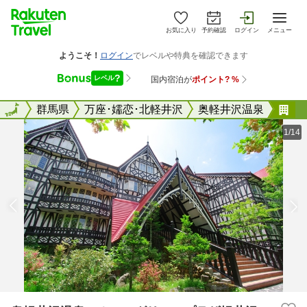
お気に入り
予約確認
ログイン
メニュー
全国
全国
群馬県
万座･嬬恋･北軽井沢
奥軽井沢温泉
奥
1/14