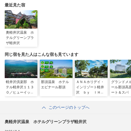
最近見た宿
奥軽井沢温泉 ホ
テルグリーンプラ
ザ軽井沢
同じ宿を見た人はこんな宿も見ています
軽井沢倶楽部 ホ
那須温泉 ホテル
ＡＮＡホリデイ・
グランドメ
テル軽井沢１１３
エピナール那須
インリゾート軽井
ール那須高
０／ヒューイット
沢 ｂｙ ＩＨＧ
ート＆スパ
リゾート
このページのトップへ
奥軽井沢温泉 ホテルグリーンプラザ軽井沢