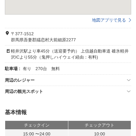
地図アプリで見る
〒377-1512
群馬県吾妻郡嬬恋村大前細原2277
軽井沢駅より車45分（送迎要予約） 上信越自動車道 碓氷軽井
沢ICより55分（鬼押しハイウェイ経由：有料)
駐車場 :
有り 270台 無料
周辺のレジャー
周辺の観光スポット
基本情報
チェックイン
チェックアウト
15:00 〜24:00
10:00