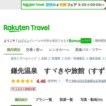
国内宿泊
交通＋宿
レンタカー
高速バス・ツアー
楽天トラベルトップ
全国
宮城県
白石・宮城蔵王
鎌先温泉
鎌先温泉 すヾきや旅館（すず
4.46
(
826
件)
〒989-0231宮城県白石市福
施設紹介
プラン一覧
部屋一覧
写真・動画(94)