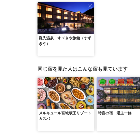
鎌先温泉 すヾきや旅館（すず
きや）
同じ宿を見た人はこんな宿も見ています
メルキュール宮城蔵王リゾート
時音の宿 湯主一條
＆スパ