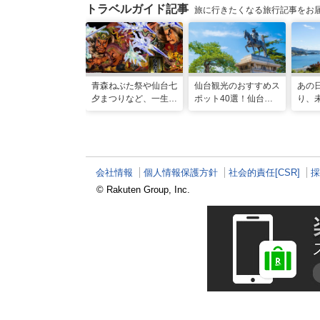
トラベルガイド記事
旅に行きたくなる旅行記事をお
青森ねぶた祭や仙台七
仙台観光のおすすめス
あの
夕まつりなど、一生に
ポット40選！仙台旅
り、
一度は行きたい！東北
行の見どころ全制覇！
城の
の夏祭り
魅力
会社情報
個人情報保護方針
社会的責任[CSR]
採
© Rakuten Group, Inc.