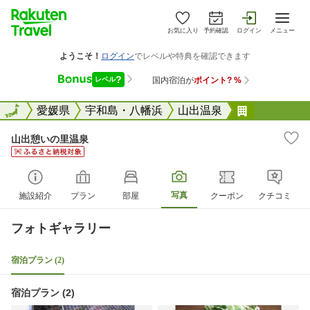
お気に入り
予約確認
ログイン
メニュー
全国
全国
愛媛県
宇和島・八幡浜
山出温泉
山出憩いの
山出憩いの里温泉
写真
施設紹介
プラン
部屋
クーポン
クチコミ
フォトギャラリー
宿泊プラン (2)
宿泊プラン (2)