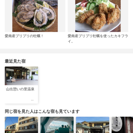
愛南産プリプリの牡蠣！
愛南産プリプリ牡蠣を使ったカキフラ
イ。
最近見た宿
山出憩いの里温泉
同じ宿を見た人はこんな宿も見ています