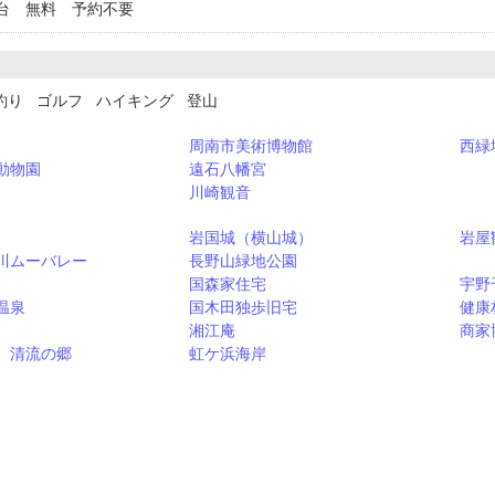
台 無料 予約不要
釣り ゴルフ ハイキング 登山
周南市美術博物館
西緑
動物園
遠石八幡宮
川崎観音
岩国城（横山城）
岩屋
川ムーバレー
長野山緑地公園
国森家住宅
宇野
温泉
国木田独歩旧宅
健康
湘江庵
商家
 清流の郷
虹ケ浜海岸