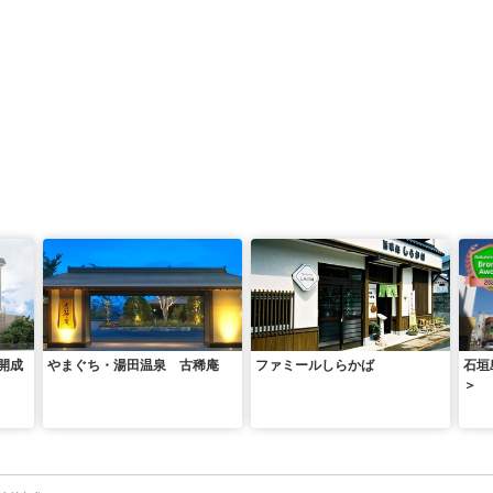
開成
やまぐち・湯田温泉 古稀庵
ファミールしらかば
石垣
＞