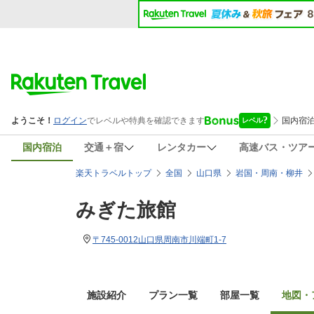
国内宿泊
交通＋宿
レンタカー
高速バス・ツア
楽天トラベルトップ
全国
山口県
岩国・周南・柳井
みぎた旅館
〒745-0012山口県周南市川端町1-7
施設紹介
プラン一覧
部屋一覧
地図・