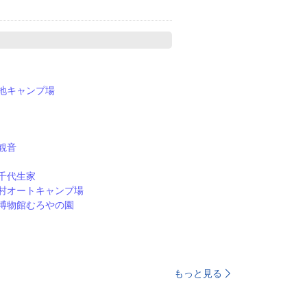
地キャンプ場
観音
千代生家
村オートキャンプ場
博物館むろやの園
もっと見る