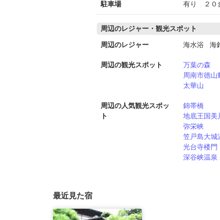
駐車場
有り ２０
周辺のレジャー・観光スポット
周辺のレジャー
海水浴 海
周辺の観光スポット
万葉の森
周南市徳山
太華山
周辺の人気観光スポッ
錦帯橋
ト
地底王国美
弥栄峡
笠戸島大城
光台寺楼門
深谷峡温泉
最近見た宿