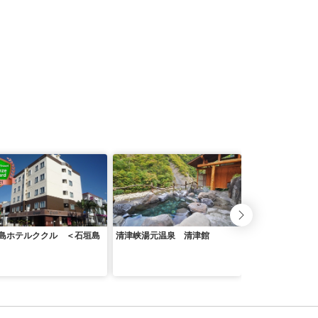
島ホテルククル ＜石垣島
清津峡湯元温泉 清津館
龍神温泉 上御殿