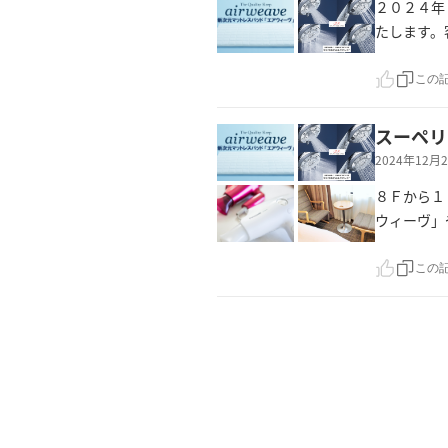
２０２４年
たします。
この
スーペリ
2024年12
８Ｆから１
ウィーヴ」
この