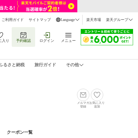
ご利用ガイド
サイトマップ
Language
楽天市場
楽天グループ
に入り
予約確認
ログイン
メニュー
ふるさと納税
旅行ガイド
その他
メルマガ
お気に入り
登録
追加
クーポン一覧