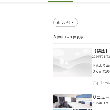
3
件中
1
～
3
件表示
【禁煙】
2026年01
平素より富
０ｃｍ幅の
この
リニュー
2025年01