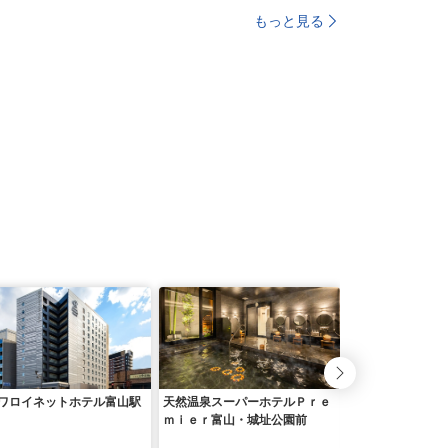
もっと見る
ワロイネットホテル富山駅
天然温泉スーパーホテルＰｒｅ
富山マンテンホテ
ｍｉｅｒ富山・城址公園前
ホテルグループ）