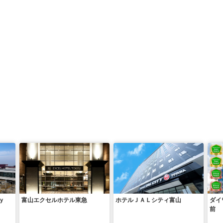
ｂｙ
富山エクセルホテル東急
ホテルＪＡＬシティ富山
ダイ
前