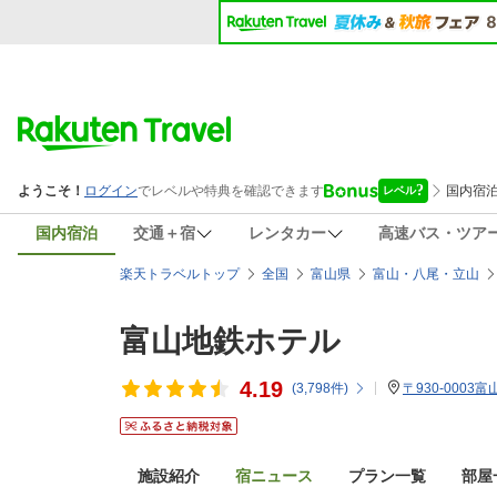
国内宿泊
交通＋宿
レンタカー
高速バス・ツア
楽天トラベルトップ
全国
富山県
富山・八尾・立山
富山地鉄ホテル
4.19
(
3,798
件)
〒930-0003
施設紹介
宿ニュース
プラン一覧
部屋