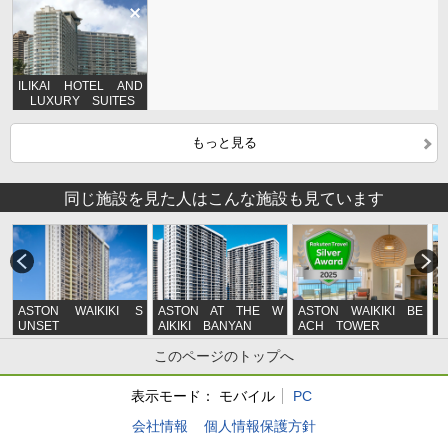
ILIKAI HOTEL AND
LUXURY SUITES
もっと見る
同じ施設を見た人はこんな施設も見ています
ASTON WAIKIKI S
ASTON AT THE W
ASTON WAIKIKI BE
H
UNSET
AIKIKI BANYAN
ACH TOWER
V
B
このページのトップへ
表示モード：
モバイル
PC
会社情報
個人情報保護方針