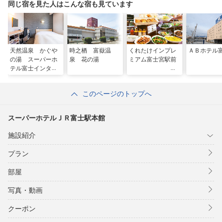
同じ宿を見た人はこんな宿も見ています
天然温泉 かぐや
時之栖 富嶽温
くれたけインプレ
ＡＢホテル
の湯 スーパーホ
泉 花の湯
ミアム富士宮駅前
テル富士インター
このページのトップへ
スーパーホテルＪＲ富士駅本館
施設紹介
プラン
部屋
写真・動画
クーポン