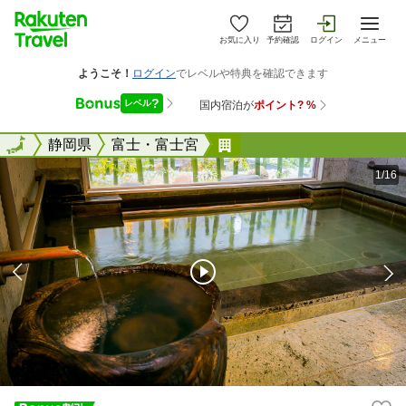
お気に入り
予約確認
ログイン
メニュー
全国
全国
静岡県
富士・富士宮
スーパーホテルＪＲ富士
1/16