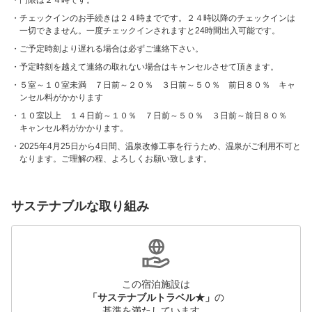
門限は２４時です。
チェックインのお手続きは２４時までです。２４時以降のチェックインは
一切できません。一度チェックインされますと24時間出入可能です。
ご予定時刻より遅れる場合は必ずご連絡下さい。
予定時刻を越えて連絡の取れない場合はキャンセルさせて頂きます。
５室～１０室未満 ７日前～２０％ ３日前～５０％ 前日８０％ キャ
ンセル料がかかります
１０室以上 １４日前～１０％ ７日前～５０％ ３日前～前日８０％
キャンセル料がかかります。
2025年4月25日から4日間、温泉改修工事を行うため、温泉がご利用不可と
なります。ご理解の程、よろしくお願い致します。
サステナブルな取り組み
この宿泊施設は
「サステナブルトラベル★」
の
基準を満たしています。