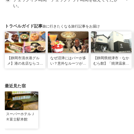
い。
トラベルガイド記事
旅に行きたくなる旅行記事をお届け
【静岡市清水港グル
なぜ沼津にはバーが多
【静岡県焼津市・なか
メ】港の名店ならコ
い？意外なルーツがわ
むら館】「焼津温泉」
コ！マグロ食べ比べや
かる店へ【静岡県沼津
発祥の地で「浮遊体
激レア“サバの氷室盛
市・BAR FRANK／ね
験」 開発期間3年の温
り”港周辺の店5選
こと白鳥】
泉商品で手がすべすべ
最近見た宿
スーパーホテルＪ
Ｒ富士駅本館