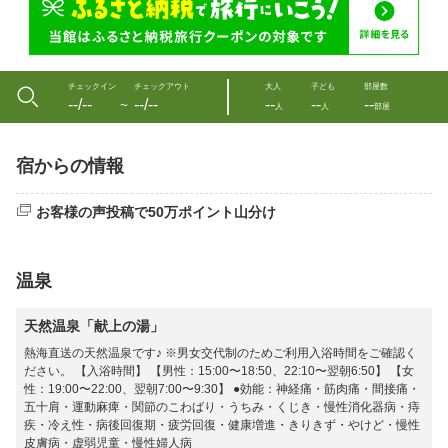
チェックイン
チェックアウト
大人
子ども
部屋数
--/--
--/--
--
--
--
〜
人
人
部屋
宿からの情報
お客様の声投稿で50万ポイント山分け
温泉
天然温泉「献上の湯」
熱海直送の天然温泉です♪ ※男女交代制のためご利用入浴時間をご確認く
ださい。 【入浴時間】 【男性：15:00〜18:50、22:10〜翌朝6:50】 【女
性：19:00〜22:00、翌朝7:00〜9:30】 ●効能：神経痛・筋肉痛・間接痛・
五十肩・運動麻痺・関節のこわばり・うちみ・くじき・慢性消化器病・痔
疾・冷え性・病後回復期・疲労回復・健康増進・きりきず・やけど・慢性
皮膚病・虚弱児童・慢性婦人病