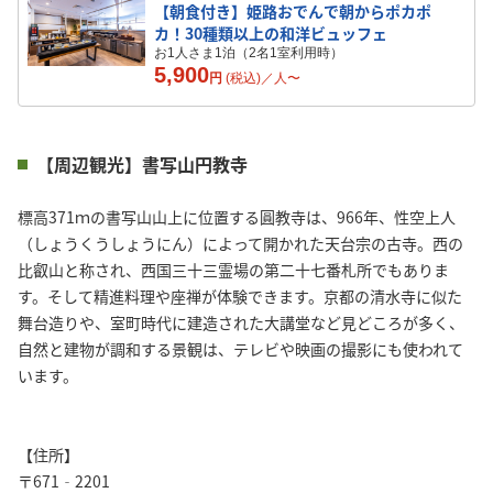
【朝食付き】姫路おでんで朝からポカポ
カ！30種類以上の和洋ビュッフェ
お1人さま1泊（2名1室利用時）
5,900
円
(税込)／
人
〜
【周辺観光】書写山円教寺
標高371ｍの書写山山上に位置する圓教寺は、966年、性空上人
（しょうくうしょうにん）によって開かれた天台宗の古寺。西の
比叡山と称され、西国三十三霊場の第二十七番札所でもありま
す。そして精進料理や座禅が体験できます。京都の清水寺に似た
舞台造りや、室町時代に建造された大講堂など見どころが多く、
自然と建物が調和する景観は、テレビや映画の撮影にも使われて
います。
【住所】
〒671‐2201