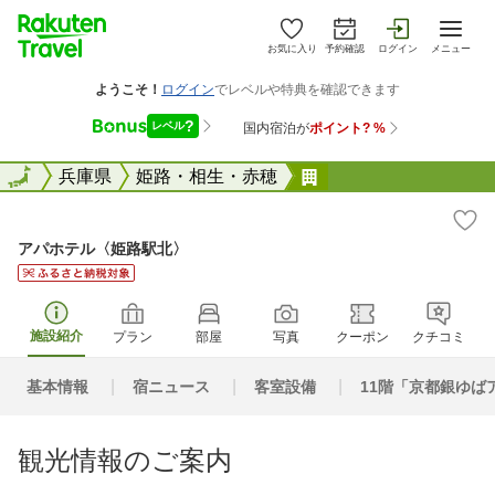
お気に入り
予約確認
ログイン
メニュー
全国
全国
兵庫県
姫路・相生・赤穂
アパホテル〈姫路駅
アパホテル〈姫路駅北〉
施設紹介
プラン
部屋
写真
クーポン
クチコミ
基本情報
宿ニュース
客室設備
11階「京都銀ゆば
観光情報のご案内