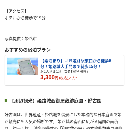
【アクセス】
ホテルから徒歩で19分
写真提供：姫路市
おすすめの宿泊プラン
【素泊まり】ＪＲ姫路駅東口から徒歩6
分！姫路城大手門まで徒歩15分！
お1人さま1泊（2名1室利用時）
3,300
円
(税込)／
人
〜
【周辺観光】姫路城西御屋敷跡庭園・好古園
好古園は、世界遺産・姫路城を借景にした本格的な日本庭園で姫
路観光にも人気の場所です。 姫路城の南西に広がる庭園の面積
は、約一万坪。 池泉回遊式の「御屋敷の庭」や本格的数寄屋建築