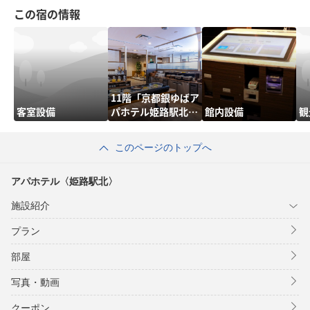
この宿の情報
11階「京都銀ゆばア
客室設備
パホテル姫路駅北
館内設備
観
店」
このページのトップへ
アパホテル〈姫路駅北〉
施設紹介
プラン
部屋
写真・動画
クーポン