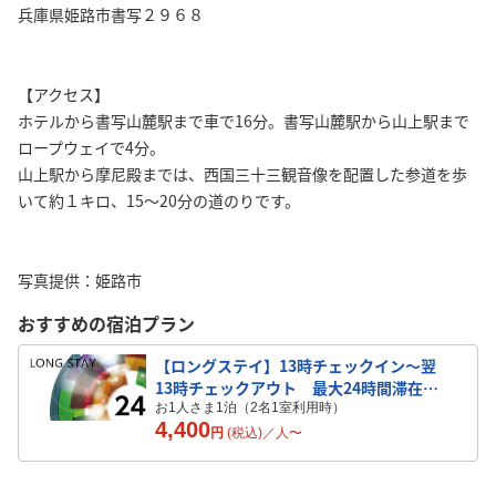
兵庫県姫路市書写２９６８
【アクセス】
ホテルから書写山麓駅まで車で16分。書写山麓駅から山上駅まで
ロープウェイで4分。
山上駅から摩尼殿までは、西国三十三観音像を配置した参道を歩
いて約１キロ、15～20分の道のりです。
写真提供：姫路市
おすすめの宿泊プラン
【ロングステイ】13時チェックイン〜翌
13時チェックアウト 最大24時間滞在可
能
お1人さま1泊（2名1室利用時）
4,400
円
(税込)／
人
〜