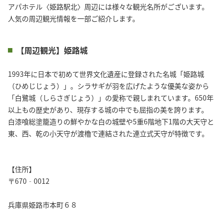
アパホテル〈姫路駅北〉周辺には様々な観光名所がございます。

人気の周辺観光情報を一部ご紹介します。
【周辺観光】姫路城
1993年に日本で初めて世界文化遺産に登録された名城「姫路城
（ひめじじょう）」。シラサギが羽を広げたような優美な姿から
「白鷺城（しらさぎじょう）」の愛称で親しまれています。650年
以上もの歴史があり、現存する城の中でも屈指の美を誇ります。
白漆喰総塗籠造りの鮮やかな白の城壁や5重6階地下1階の大天守と
東、西、乾の小天守が渡櫓で連結された連立式天守が特徴です。
【住所】
〒670‐0012
兵庫県姫路市本町６８